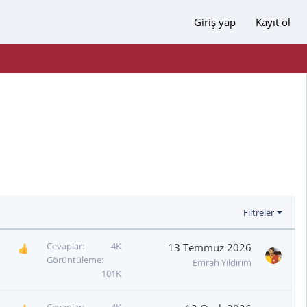
Giriş yap
Kayıt ol
Filtreler
Cevaplar
4K
13 Temmuz 2026
Görüntüleme
Emrah Yıldırım
101K
Cevaplar
4K