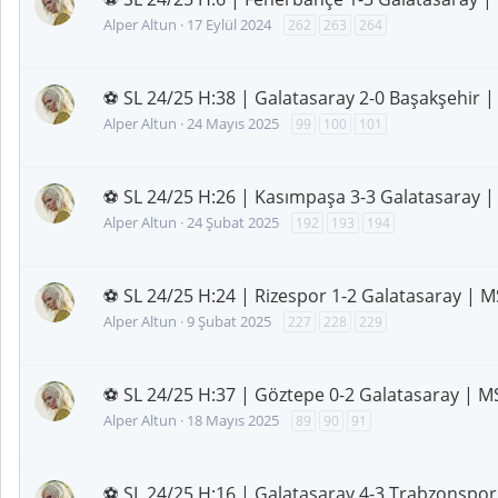
Alper Altun
17 Eylül 2024
262
263
264
⚽ SL 24/25 H:38 | Galatasaray 2-0 Başakşehir |
Alper Altun
24 Mayıs 2025
99
100
101
⚽ SL 24/25 H:26 | Kasımpaşa 3-3 Galatasaray |
Alper Altun
24 Şubat 2025
192
193
194
⚽ SL 24/25 H:24 | Rizespor 1-2 Galatasaray | M
Alper Altun
9 Şubat 2025
227
228
229
⚽ SL 24/25 H:37 | Göztepe 0-2 Galatasaray | M
Alper Altun
18 Mayıs 2025
89
90
91
⚽ SL 24/25 H:16 | Galatasaray 4-3 Trabzonspor 