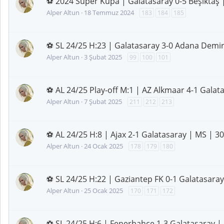
⚽ 2024 Süper Kupa | Galatasaray 0-5 Beşiktaş 
Alper Altun
18 Temmuz 2024
183
184
185
⚽ SL 24/25 H:23 | Galatasaray 3-0 Adana Demi
Alper Altun
3 Şubat 2025
99
100
101
⚽ AL 24/25 Play-off M:1 | AZ Alkmaar 4-1 Galat
Alper Altun
7 Şubat 2025
211
212
213
⚽ AL 24/25 H:8 | Ajax 2-1 Galatasaray | MS | 3
Alper Altun
24 Ocak 2025
178
179
180
⚽ SL 24/25 H:22 | Gaziantep FK 0-1 Galatasaray
Alper Altun
25 Ocak 2025
170
171
172
⚽ SL 24/25 H:6 | Fenerbahçe 1-3 Galatasaray | 