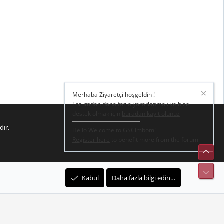
Merhaba Ziyaretçi hoşgeldin !
Forumdan daha fazla yararlanmak ve bize
destek olmak için
buradan kayıt olunuz
dır.
Hello Welcome to GSCimbom!
Register here
to benefit more from the forum
Üst
Alt
Kabul
Daha fazla bilgi edin…
R
e kurallar
Gizlilik Politikası – Gizlilik ve Şartlar
Yardım
Ana sayfa
S
S