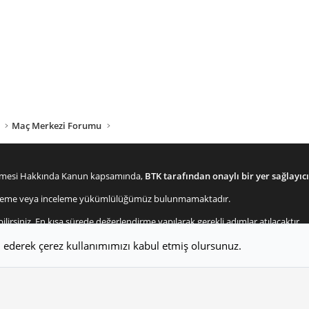
Maç Merkezi Forumu
lenmesi Hakkında Kanun kapsamında,
BTK tarafından onaylı bir yer sağlayıcı
enetleme veya inceleme yükümlülüğümüz bulunmamaktadır.
bilirsiniz. En kısa sürede değerlendirme yapılarak gerekli adımlar atılacaktır.
m ederek çerez kullanımımızı kabul etmiş olursunuz.
Bize ulaşın
Şartlar v