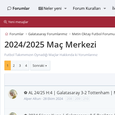
Forumlar
Neler yeni
Forum Kuralları
İ
Yeni mesajlar
Forumlar
Galatasaray Forumlarımız
Metin Oktay Futbol Forumu
2024/2025 Maç Merkezi
Futbol Takımımızın Oynadığı Maçlar Hakkında ki Yorumlarınız
1
2
3
4
Sonraki
⚽ AL 24/25 H:4 | Galatasaray 3-2 Tottenham | 
Alper Altun
28 Ekim 2024
208
209
210