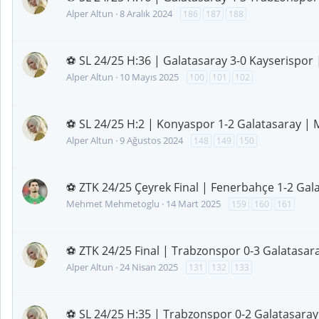
Alper Altun
8 Aralık 2024
186
187
188
⚽ SL 24/25 H:36 | Galatasaray 3-0 Kayserispo
Alper Altun
10 Mayıs 2025
100
101
102
⚽ SL 24/25 H:2 | Konyaspor 1-2 Galatasaray | 
Alper Altun
9 Ağustos 2024
148
149
150
⚽ ZTK 24/25 Çeyrek Final | Fenerbahçe 1-2 Gal
Mehmet Mehmetoglu
14 Mart 2025
159
160
161
⚽ ZTK 24/25 Final | Trabzonspor 0-3 Galatasa
Alper Altun
24 Nisan 2025
131
132
133
⚽ SL 24/25 H:35 | Trabzonspor 0-2 Galatasaray