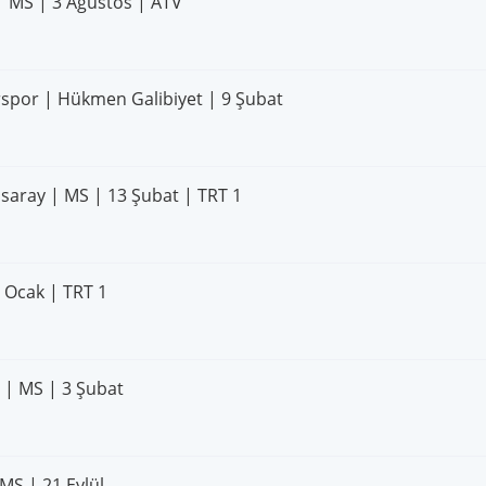
| MS | 3 Ağustos | ATV
rspor | Hükmen Galibiyet | 9 Şubat
asaray | MS | 13 Şubat | TRT 1
0 Ocak | TRT 1
 | MS | 3 Şubat
MS | 21 Eylül