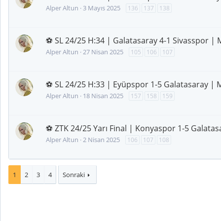
Alper Altun
3 Mayıs 2025
136
137
138
⚽ SL 24/25 H:34 | Galatasaray 4-1 Sivasspor | 
Alper Altun
27 Nisan 2025
105
106
107
⚽ SL 24/25 H:33 | Eyüpspor 1-5 Galatasaray | 
Alper Altun
18 Nisan 2025
157
158
159
⚽ ZTK 24/25 Yarı Final | Konyaspor 1-5 Galatas
Alper Altun
2 Nisan 2025
106
107
108
1
2
3
4
Sonraki