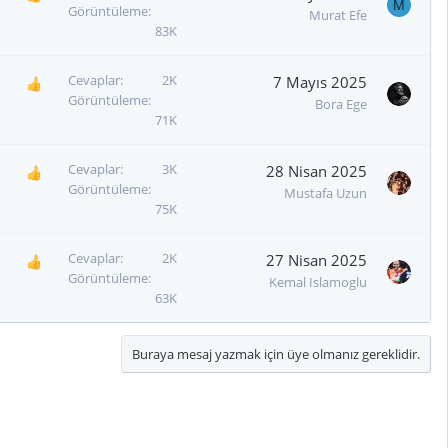
M
Görüntüleme
Murat Efe
83K
Cevaplar
2K
7 Mayıs 2025
Görüntüleme
Bora Ege
71K
Cevaplar
3K
28 Nisan 2025
Görüntüleme
Mustafa Uzun
75K
Cevaplar
2K
27 Nisan 2025
Görüntüleme
Kemal Islamoglu
63K
Buraya mesaj yazmak için üye olmanız gereklidir.