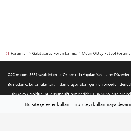
Forumlar
Galatasaray Forumlarımız
Metin Oktay Futbol Forumu
GSCimbom
, 5651 sayılı İnternet Ortamında Yapılan Yayınların Düzen
Bu nedenle, kullanıcılar tarafından oluşturulan içerikleri önceden d
Hukuka aykırı olduğunu düşündüğünüz içerikleri
BURADAN
bize bildire
Bu site çerezler kullanır. Bu siteyi kullanmaya deva
Tema seçici
Değiştir genişlik
Türkçe (TR)