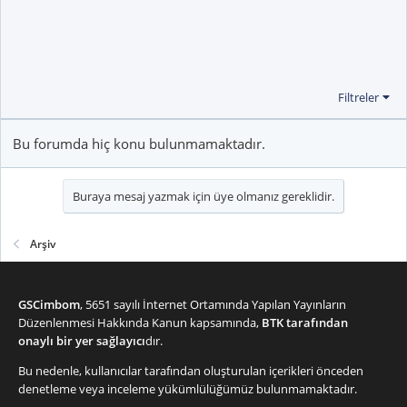
Filtreler
Bu forumda hiç konu bulunmamaktadır.
Buraya mesaj yazmak için üye olmanız gereklidir.
Arşiv
GSCimbom
, 5651 sayılı İnternet Ortamında Yapılan Yayınların
Düzenlenmesi Hakkında Kanun kapsamında,
BTK tarafından
onaylı bir yer sağlayıcı
dır.
Bu nedenle, kullanıcılar tarafından oluşturulan içerikleri önceden
denetleme veya inceleme yükümlülüğümüz bulunmamaktadır.