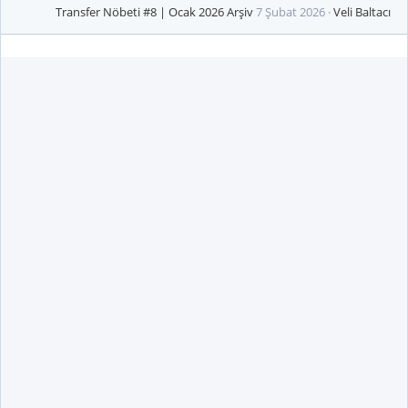
Transfer Nöbeti #8 | Ocak 2026 Arşiv
7 Şubat 2026
Veli Baltacı