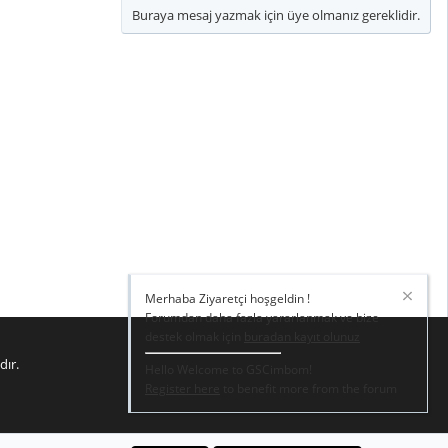
Buraya mesaj yazmak için üye olmanız gereklidir.
Merhaba Ziyaretçi hoşgeldin !
Forumdan daha fazla yararlanmak ve bize
destek olmak için
buradan kayıt olunuz
dır.
Hello Welcome to GSCimbom!
Register here
to benefit more from the forum