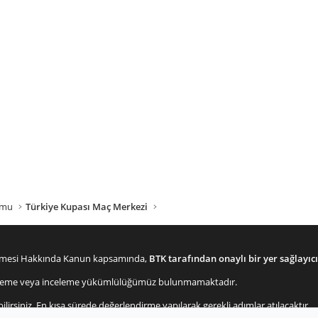
umu
Türkiye Kupası Maç Merkezi
lenmesi Hakkında Kanun kapsamında,
BTK tarafından onaylı bir yer sağlayıcı
enetleme veya inceleme yükümlülüğümüz bulunmamaktadır.
bilirsiniz. En kısa sürede değerlendirme yapılarak gerekli adımlar atılacaktır.