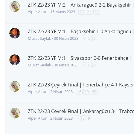
ZTK 22/23 YF M:2 | Ankaragücü 2-2 Başakşehir 
Alper Altun
15 Mayıs 2023
20
21
22
ZTK 22/23 YF M:1 | Başakşehir 1-0 Ankaragücü 
Murat Saylak
30 Nisan 2023
4
5
6
ZTK 22/23 YF M:1 | Sivasspor 0-0 Fenerbahçe | 
Murat Saylak
30 Nisan 2023
7
8
9
ZTK 22/23 Çeyrek Final | Fenerbahçe 4-1 Kayser
Alper Altun
2 Nisan 2023
18
19
20
ZTK 22/23 Çeyrek Final | Ankaragücü 3-1 Trabz
Alper Altun
2 Nisan 2023
7
8
9