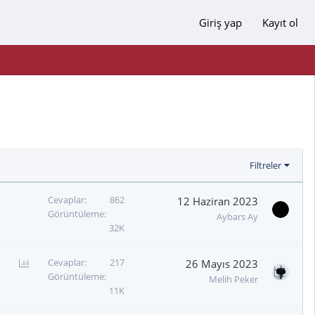
Giriş yap
Kayıt ol
Filtreler
Cevaplar
862
12 Haziran 2023
Görüntüleme
Aybars Ay
32K
A
Cevaplar
217
26 Mayıs 2023
Görüntüleme
n
Melih Peker
11K
k
e