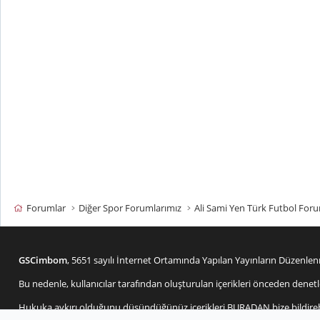
Forumlar
Diğer Spor Forumlarımız
Ali Sami Yen Türk Futbol For
GSCimbom
, 5651 sayılı İnternet Ortamında Yapılan Yayınların Düzen
Bu nedenle, kullanıcılar tarafından oluşturulan içerikleri önceden d
Hukuka aykırı olduğunu düşündüğünüz içerikleri
BURADAN
bize bildire