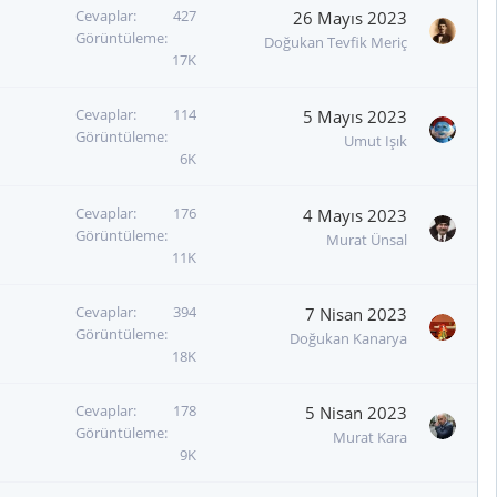
Cevaplar
427
26 Mayıs 2023
t
Görüntüleme
Doğukan Tevfik Meriç
17K
Cevaplar
114
5 Mayıs 2023
Görüntüleme
Umut Işık
6K
Cevaplar
176
4 Mayıs 2023
Görüntüleme
Murat Ünsal
11K
Cevaplar
394
7 Nisan 2023
Görüntüleme
Doğukan Kanarya
18K
Cevaplar
178
5 Nisan 2023
Görüntüleme
Murat Kara
9K