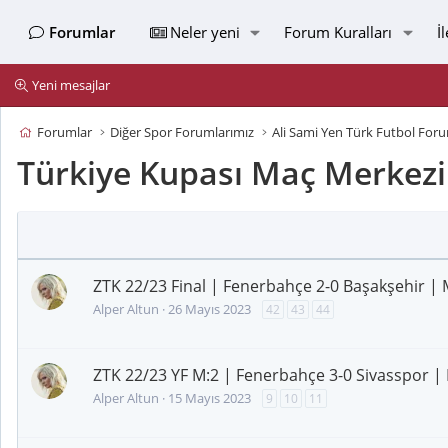
Forumlar
Neler yeni
Forum Kuralları
İ
Yeni mesajlar
Forumlar
Diğer Spor Forumlarımız
Ali Sami Yen Türk Futbol For
Türkiye Kupası Maç Merkezi
ZTK 22/23 Final | Fenerbahçe 2-0 Başakşehir | 
Alper Altun
26 Mayıs 2023
42
43
44
ZTK 22/23 YF M:2 | Fenerbahçe 3-0 Sivasspor |
Alper Altun
15 Mayıs 2023
9
10
11