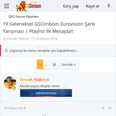
Giriş yap
Kayıt ol
GSC Forum Oyunları
19.Geleneksel GSCimbom Eurovision Şarkı
Yarışması | Playlist İlk Mesajda!!
K
B
Emrah Yıldırım
29 Mayıs 2014
o
a
n
ş
Üzgünüz bu konu cevaplar için kapatılmıştır...
u
l
y
a
u
n
1
…
38
Sonraki
B
g
a
ı
Emrah Yıldırım
ş
ç
l
t
Moderasyon Ekipler Amiri
a
a
t
r
a
i
n
h
29 Mayıs 2014
#1
i