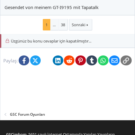
Gesendet von meinem GT-I9195 mit Tapatalk
1
…
38
Sonraki
Üzgünüz bu konu cevaplar için kapatılmıştır...
Facebook
X (Twitter)
Bluesky
LinkedIn
Reddit
Pinterest
Tumblr
WhatsApp
E-posta
Li
Paylaş:
GSC Forum Oyunları
GSCimbom
, 5651 sayılı İnternet Ortamında Yapılan Yayınların