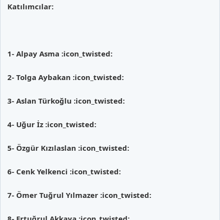
Katılımcılar:
1- Alpay Asma
:icon_twisted:
2- Tolga Aybakan
:icon_twisted:
3- Aslan Türkoğlu
:icon_twisted:
4- Uğur İz
:icon_twisted:
5- Özgür Kızılaslan
:icon_twisted:
6- Cenk Yelkenci
:icon_twisted:
7- Ömer Tuğrul Yılmazer
:icon_twisted:
8- Ertuğrul Akkaya
:icon_twisted: