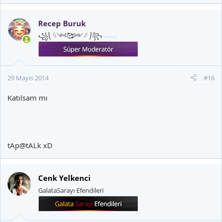
Recep Buruk
꧁⎝ 𓆩༺🥰༻𓆪 ⎠꧂
29 Mayıs 2014
#16
Katılsam mı
tAp@tALk xD
Cenk Yelkenci
GalataSarayı Efendileri