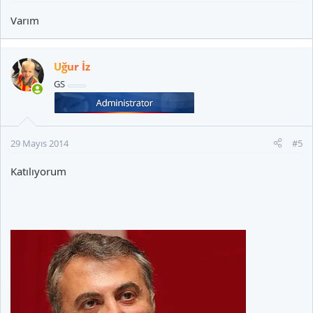
Varım
Uğur İz
GS
29 Mayıs 2014
#5
Katılıyorum