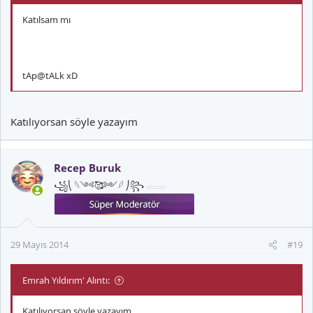
Katılsam mı
tAp@tALk xD
Katılıyorsan söyle yazayım
Recep Buruk
꧁⎝ 𓆩༺🥰༻𓆪 ⎠꧂
29 Mayıs 2014
#19
Emrah Yıldırım' Alıntı:
Katılıyorsan söyle yazayım