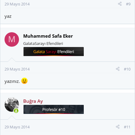
29 Mayıs 2014
#9
yaz
Muhammed Safa Eker
M
GalataSarayı Efendileri
29 Mayıs 2014
#10
yazınız.
Buğra Ay
29 Mayıs 2014
#11