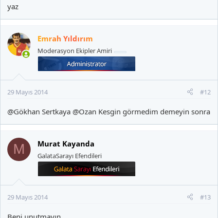
yaz
Emrah Yıldırım
Moderasyon Ekipler Amiri
29 Mayıs 2014
#12
@Gökhan Sertkaya
@Ozan Kesgin
görmedim demeyin sonra
Murat Kayanda
M
GalataSarayı Efendileri
29 Mayıs 2014
#13
Beni unutmayın