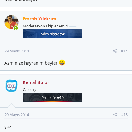
Emrah Yıldırım
Moderasyon Ekipler Amiri
29 Mayıs 2014
#14
Azminize hayranım beyler
Kemal Bulur
Gakkoş
29 Mayıs 2014
#15
yaz