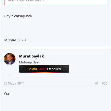
Hayır vatsap bak
tAp@tALk xD
Murat Saylak
Muhasip Üye
29 Mayıs 2014
#20
Yaz