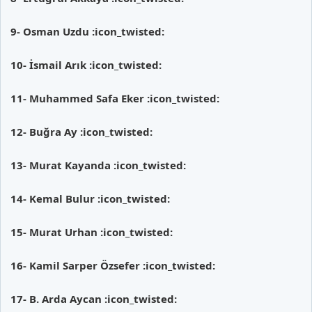
9- Osman Uzdu
:icon_twisted:
10- İsmail Arık
:icon_twisted:
11- Muhammed Safa Eker
:icon_twisted:
12- Buğra Ay
:icon_twisted:
13- Murat Kayanda
:icon_twisted:
14- Kemal Bulur
:icon_twisted:
15- Murat Urhan
:icon_twisted:
16- Kamil Sarper Özsefer
:icon_twisted:
17- B. Arda Aycan
:icon_twisted: