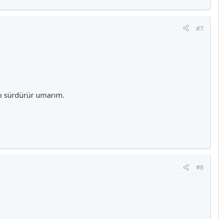
#7
nı sürdürür umarım.
#8