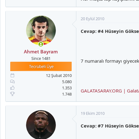
20 Eylül 2010
Cevap: #4 Hüseyin Gökse
Ahmet Bayram
Since 1481
7 numaralı formayı giyecek d
12 Şubat 2010
5.080
1.353
GALATASARAY.ORG | Galatas
1.748
19 Ekim 2010
Cevap: #7 Hüseyin Gökse