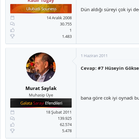
Dün aldığı süreyi çok iyi 
14 Aralık 2008
30.755
1
1.483
1 Haziran 2011
Cevap: #7 Hüseyin Gökse
Murat Saylak
Muhasip Üye
bana göre cok iyi oynadi b
18 Şubat 2011
139.925
62.574
5.478