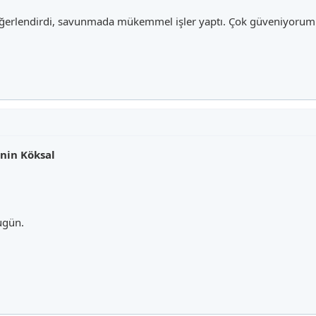
değerlendirdi, savunmada mükemmel işler yaptı. Çok güveniyorum
nin Köksal
ugün.