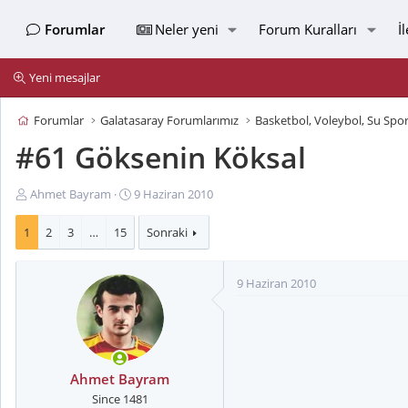
Forumlar
Neler yeni
Forum Kuralları
İ
Yeni mesajlar
Forumlar
Galatasaray Forumlarımız
#61 Göksenin Köksal
K
B
Ahmet Bayram
9 Haziran 2010
o
a
n
ş
1
2
3
…
15
Sonraki
u
l
y
a
9 Haziran 2010
u
n
B
g
a
ı
ş
ç
l
t
a
a
Ahmet Bayram
t
r
Since 1481