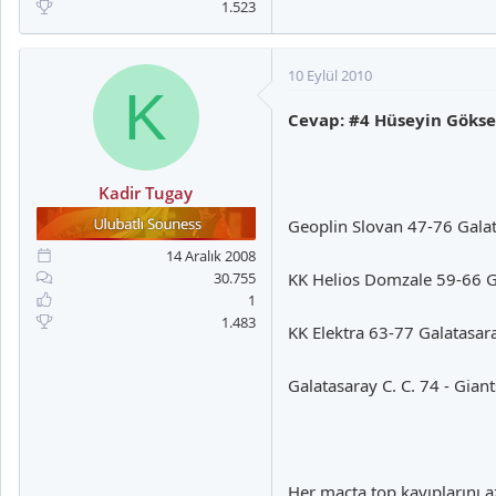
1.523
10 Eylül 2010
K
Cevap: #4 Hüseyin Gökse
Kadir Tugay
Geoplin Slovan 47-76 Galat
14 Aralık 2008
30.755
KK Helios Domzale 59-66 G
1
1.483
KK Elektra 63-77 Galatasara
Galatasaray C. C. 74 - Gian
Her maçta top kayıplarını az