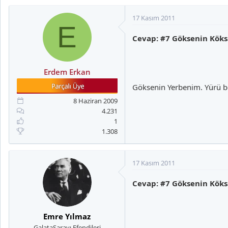
17 Kasım 2011
E
Cevap: #7 Göksenin Köks
Erdem Erkan
Göksenin Yerbenim. Yürü b
8 Haziran 2009
4.231
1
1.308
17 Kasım 2011
Cevap: #7 Göksenin Köks
Emre Yılmaz
GalataSarayı Efendileri