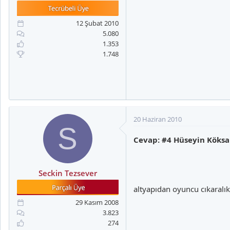
a
i
n
h
i
12 Şubat 2010
5.080
1.353
1.748
20 Haziran 2010
S
Cevap: #4 Hüseyin Köksa
Seckin Tezsever
altyapıdan oyuncu cıkaralık 
29 Kasım 2008
3.823
274