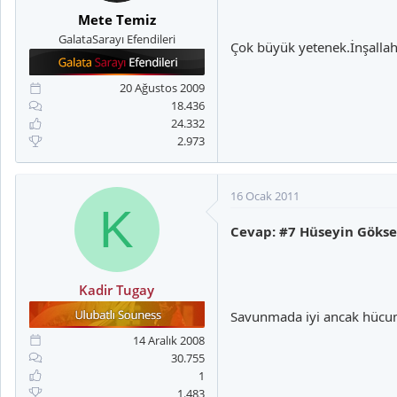
Mete Temiz
GalataSarayı Efendileri
Çok büyük yetenek.İnşallah
20 Ağustos 2009
18.436
24.332
2.973
16 Ocak 2011
K
Cevap: #7 Hüseyin Gökse
Kadir Tugay
Savunmada iyi ancak hücumd
14 Aralık 2008
30.755
1
1.483