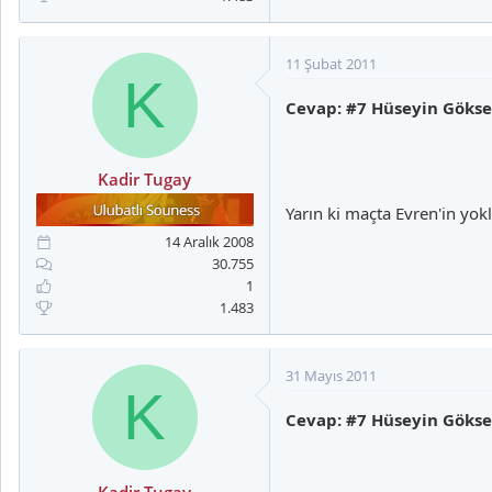
11 Şubat 2011
K
Cevap: #7 Hüseyin Gökse
Kadir Tugay
Yarın ki maçta Evren'in yo
14 Aralık 2008
30.755
1
1.483
31 Mayıs 2011
K
Cevap: #7 Hüseyin Gökse
Kadir Tugay