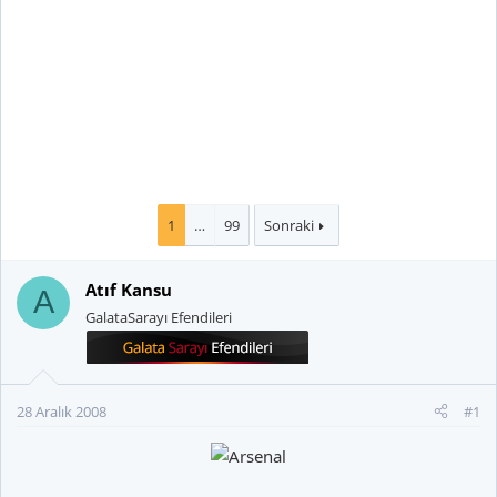
1
…
99
Sonraki
Atıf Kansu
A
GalataSarayı Efendileri
28 Aralık 2008
#1