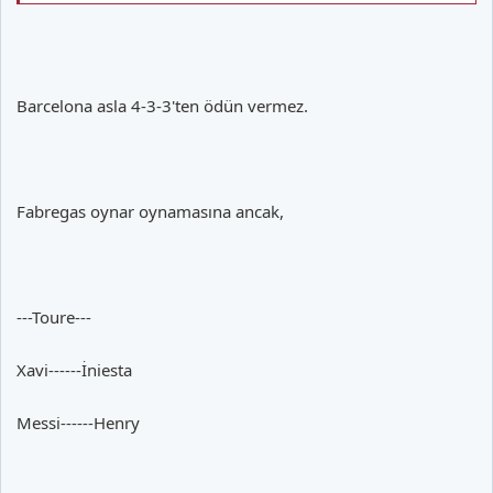
-----------Eto-------------
Barcelona asla 4-3-3'ten ödün vermez.
Fabregas oynar oynamasına ancak,
---Toure---
Xavi------İniesta
Messi------Henry