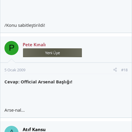
/Konu sabitleştirildi!
Pete Kınalı
P
5 Ocak 2009
#18
Cevap: Official Arsenal Başlığı!
Arse-nal...
Atıf Kansu