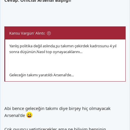
Kansu Vargün' Alıntı:
Yanlış politika değil aslında,şu takımın çekirdek kadrosunu 4 yıl
sonra düşünün.Nasıl top oynayacaklarını...
Geleceğin takımı yaratıldı Arsenal'de...
Abi bence geleceğin takımı diye birşey hiç olmayacak
Arsenal'de
Çok oyuncu yetiştirecekler ama ne biliyim hepsinin