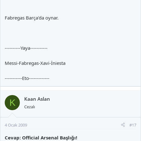
Fabregas Barça'da oynar.
----------Yaya-----------
Messi-Fabregas-Xavi-İniesta
-----------Eto-------------
Kaan Aslan
K
Cezalı
4 Ocak 2009
#17
Cevap: Official Arsenal Başlığı!