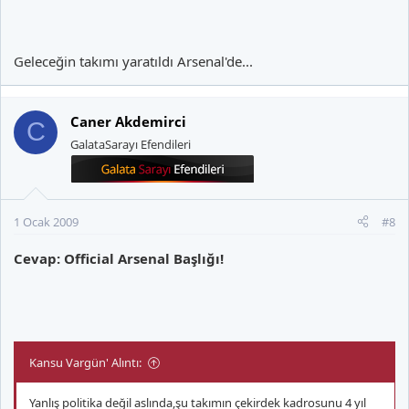
Geleceğin takımı yaratıldı Arsenal'de...
Caner Akdemirci
C
GalataSarayı Efendileri
1 Ocak 2009
#8
Cevap: Official Arsenal Başlığı!
Kansu Vargün' Alıntı:
Yanlış politika değil aslında,şu takımın çekirdek kadrosunu 4 yıl