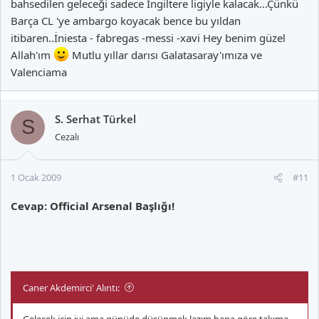
bahsedilen geleceği sadece İngiltere ligiyle kalacak...Çünkü
Barça CL 'ye ambargo koyacak bence bu yıldan
itibaren..İniesta - fabregas -messi -xavi Hey benim güzel
Allah'ım
Mutlu yıllar darısı Galatasaray'ımıza ve
Valenciama
S. Serhat Türkel
S
Cezalı
1 Ocak 2009
#11
Cevap: Official Arsenal Başlığı!
Caner Akdemirci' Alıntı:
Gelecek için iyi ama günüde düşünmek lazım,bana göre takıma