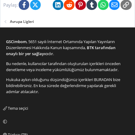
Facebook
X (Twitter)
Bluesky
LinkedIn
Reddit
Pinterest
Tumblr
WhatsApp
E-posta
Li
Paylaş:
Avrupa Ligleri
GSCimbom
, 5651 sayılı İnternet Ortamında Yapılan Yayınların
Düzenlenmesi Hakkında Kanun kapsamında,
BTK tarafından
onaylı bir yer sağlayıcı
dır.
Bu nedenle, kullanıcılar tarafından oluşturulan içerikleri önceden
denetleme veya inceleme yükümlülüğümüz bulunmamaktadır.
Hukuka aykırı olduğunu düşündüğünüz içerikleri
BURADAN
bize
bildirebilirsiniz. En kısa sürede değerlendirme yapılarak gerekli
adımlar atılacaktır.
Tema seçici
Türkçe (TR)