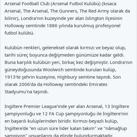
Arsenal Football Club (Arsenal Futbol Kulübü) (kısaca
Arsenal, The Arsenal, The Gunners, The Red Army olarak da
bilinir), Londra'nın kuzeyinde yer alan Islington ilçesinin
Holloway semtinde 1886 yılında kurulmuş profesyonel
futbol kulübü.
Kulübün renkleri, geleneksel olarak kırmızı ve beyaz olup,
tarihi süreç boyunca değişmeden günümüze kadar geldi.
Buna karşılık kulübün yeri, birkaç kez değişmiştir. Londra'nın
güneydoğusunda Woolwich semtinde kurulan kulüp,
1913'te şehrin kuzeyine, Highbury semtine taşındı. Son
olarak 2006'da da Holloway semtindeki Emirates
Stadyumu'na taşındı.
İngiltere Premier League'inde yer alan Arsenal, 13 İngiltere
şampiyonluğu ve 12 FA Cup şampiyonluğu ile İngiltere'nin
en başarılı kulüplerinden biridir. Kırmızı-beyazlı kulüp,
İngiltere'de "en uzun süre lider kalan takım" ve "nâmağlup
şampiyon" unvanlarını da elinde bulundurmaktadır.