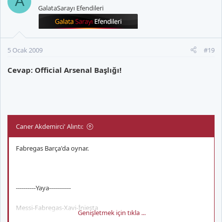
A
GalataSarayı Efendileri
5 Ocak 2009
#19
Cevap: Official Arsenal Başlığı!
Caner Akdemirci' Alıntı:
Fabregas Barça'da oynar.
----------Yaya-----------
Messi-Fabregas-Xavi-İniesta
Genişletmek için tıkla ...