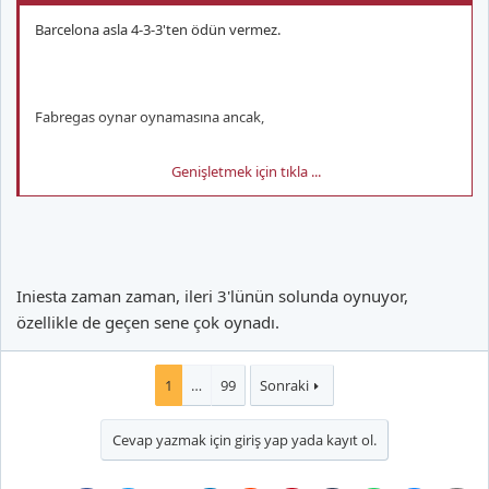
Barcelona asla 4-3-3'ten ödün vermez.
Fabregas oynar oynamasına ancak,
Genişletmek için tıkla ...
---Toure---
Xavi------İniesta
Messi------Henry
Iniesta zaman zaman, ileri 3'lünün solunda oynuyor,
özellikle de geçen sene çok oynadı.
Bu 5'liden birini kesmen lazım.Yoksa Fabregas her takımdan
1
…
99
Sonraki
oynar
Ama ben ortasaha zenginliği yaşanan Barça'yı tercih
etmem.Unutmaki Fabregas zaten Barça altyapısından
Cevap yazmak için giriş yap yada kayıt ol.
geliyor,eğer orda bir geleceğinin olduğunu düşünseydi
bırakacağını zannetmezdim.