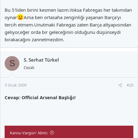
Bu 5'liden birini kesmen lazım.Yoksa Fabregas her takımdan
oynar
Ama ben ortasaha zenginliği yaşanan Barça'yı
tercih etmem.Unutmaki Fabregas zaten Barça altyapısından
geliyor,eğer orda bir geleceğinin olduğunu düşünseydi
bırakacağını zannetmezdim.
S. Serhat Türkel
S
Cezalı
5 Ocak 2009
#20
Cevap: Official Arsenal Başlığı!
Kansu Vargün' Alıntı: