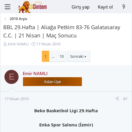
Giriş yap
Kayıt ol
2010 Arşiv
BBL 29.Hafta | Aliağa Petkim 83-76 Galatasaray
C.C. | 21 Nisan | Maç Sonucu
K
B
Emir NAMLI
17 Nisan 2010
o
a
n
ş
1
…
10
Sonraki
u
l
y
a
Emir NAMLI
u
n
E
B
g
a
ı
ş
ç
l
t
17 Nisan 2010
#1
a
a
t
r
Beko Basketbol Ligi 29.Hafta
a
i
n
h
Enka Spor Salonu (İzmir)
i