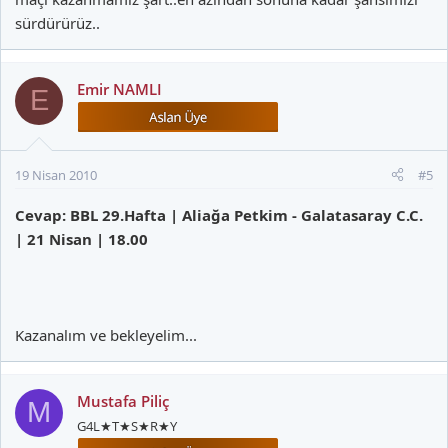
sürdürürüz..
Emir NAMLI
E
19 Nisan 2010
#5
Cevap: BBL 29.Hafta | Aliağa Petkim - Galatasaray C.C.
| 21 Nisan | 18.00
Kazanalım ve bekleyelim...
Mustafa Piliç
M
G4L★T★S★R★Y