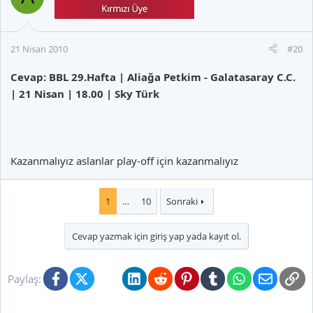
21 Nisan 2010
#20
Cevap: BBL 29.Hafta | Aliağa Petkim - Galatasaray C.C.
| 21 Nisan | 18.00 | Sky Türk
Kazanmalıyız aslanlar play-off için kazanmalıyız
1
…
10
Sonraki
Cevap yazmak için giriş yap yada kayıt ol.
Facebook
X (Twitter)
Bluesky
LinkedIn
Reddit
Pinterest
Tumblr
WhatsApp
E-posta
Li
Paylaş: