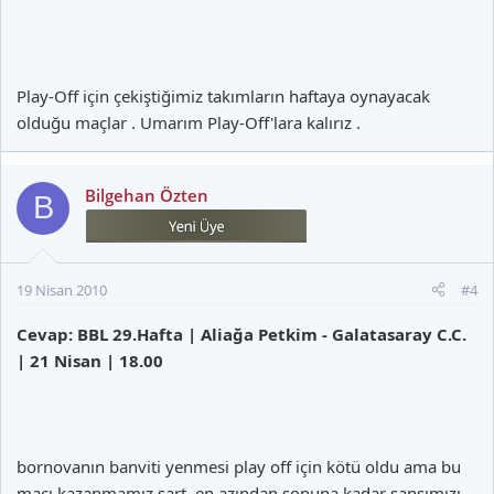
Play-Off için çekiştiğimiz takımların haftaya oynayacak
olduğu maçlar . Umarım Play-Off'lara kalırız .
Bilgehan Özten
B
19 Nisan 2010
#4
Cevap: BBL 29.Hafta | Aliağa Petkim - Galatasaray C.C.
| 21 Nisan | 18.00
bornovanın banviti yenmesi play off için kötü oldu ama bu
maçı kazanmamız şart..en azından sonuna kadar şansımızı