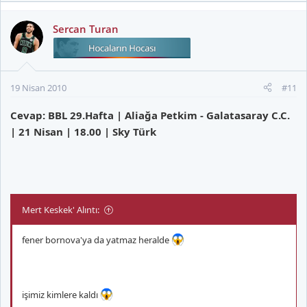
Sercan Turan
19 Nisan 2010
#11
Cevap: BBL 29.Hafta | Aliağa Petkim - Galatasaray C.C.
| 21 Nisan | 18.00 | Sky Türk
Mert Keskek' Alıntı:
fener bornova'ya da yatmaz heralde
işimiz kimlere kaldı