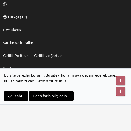
Türkçe (TR)
Bize ulaşın
Şartlar ve kurallar
Gizlilik Politikası – Gizlilik ve Şartlar
Yardım
Bu site çerezler kullanır. Bu siteyi kullanmaya devam ederek çerez
Üst
kullanımımızı kabul etmiş olursunuz.
Ana sayfa
Alt
R
Kabul
Daha fazla bilgi edin…
S
S