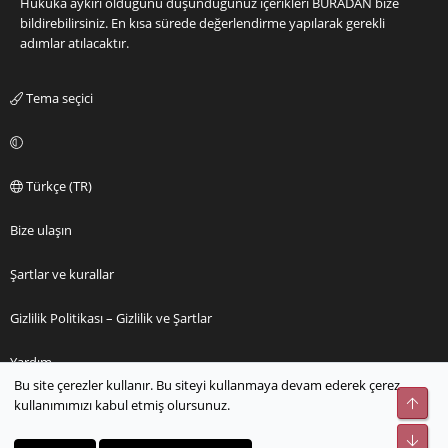
Hukuka aykırı olduğunu düşündüğünüz içerikleri
BURADAN
bize
bildirebilirsiniz. En kısa sürede değerlendirme yapılarak gerekli
adımlar atılacaktır.
Tema seçici
Türkçe (TR)
Bize ulaşın
Şartlar ve kurallar
Gizlilik Politikası – Gizlilik ve Şartlar
Yardım
Bu site çerezler kullanır. Bu siteyi kullanmaya devam ederek çerez
Üst
kullanımımızı kabul etmiş olursunuz.
Ana sayfa
Alt