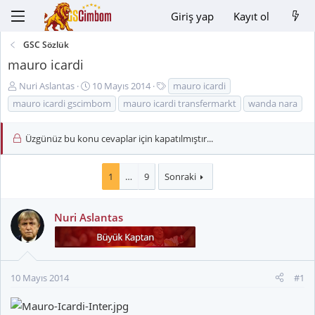
Giriş yap
Kayıt ol
GSC Sözlük
mauro icardi
K
B
E
Nuri Aslantas
10 Mayıs 2014
mauro icardi
o
a
t
mauro icardi gscimbom
mauro icardi transfermarkt
wanda nara
n
ş
i
u
l
k
Üzgünüz bu konu cevaplar için kapatılmıştır...
y
a
e
u
n
t
B
g
l
1
…
9
Sonraki
a
ı
e
ş
ç
r
l
t
Nuri Aslantas
a
a
t
r
a
i
n
h
10 Mayıs 2014
#1
i