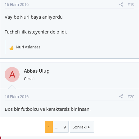
16 Ekim 2016
#19
Vay be Nuri baya anlıyordu
Tuchel'i ilk isteyenler de o idi.
Nuri Aslantas
T
e
p
k
Abbas Uluç
A
i
Cezalı
l
e
r
16 Ekim 2016
#20
:
Boş bir futbolcu ve karaktersiz bir insan.
1
…
9
Sonraki