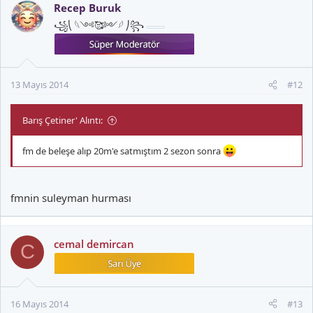
Recep Buruk
꧁⎝ 𓆩༺🥰༻𓆪 ⎠꧂
13 Mayıs 2014
#12
Barış Çetiner' Alıntı:
fm de beleşe alıp 20m'e satmıştım 2 sezon sonra
fmnin suleyman hurması
cemal demircan
C
16 Mayıs 2014
#13