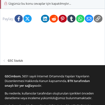
Üzgünüz bu konu cevaplar için kapatılmıştır...
Facebook
X (Twitter)
Bluesky
LinkedIn
Reddit
Pinterest
Tumblr
WhatsApp
E-posta
Li
Paylaş:
GSC Sözlük
GSCimbom
, 5651 sayılı İnternet Ortamında Yapılan Yayınların
Düzenlenmesi Hakkında Kanun kapsamında,
BTK tarafından
onaylı bir yer sağlayıcı
dır.
Bu nedenle, kullanıcılar tarafından oluşturulan içerikleri önceden
denetleme veya inceleme yükümlülüğümüz bulunmamaktadır.