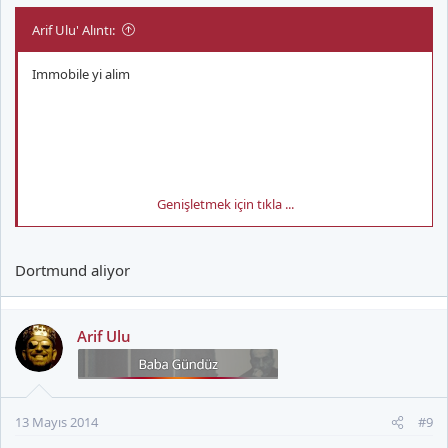
Arif Ulu' Alıntı:
Immobile yi alim
Genişletmek için tıkla ...
* LG G2 Tapatalk *
Dortmund aliyor
Arif Ulu
13 Mayıs 2014
#9