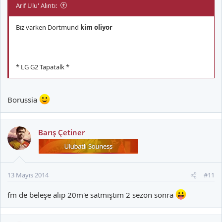
Arif Ulu' Alıntı:
Biz varken Dortmund
kim oliyor
* LG G2 Tapatalk *
Borussia
Barış Çetiner
13 Mayıs 2014
#11
fm de beleşe alıp 20m'e satmıştım 2 sezon sonra