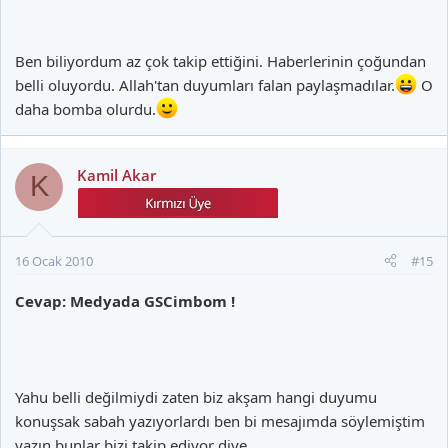
Ben biliyordum az çok takip ettiğini. Haberlerinin çoğundan
belli oluyordu. Allah'tan duyumları falan paylaşmadılar.
O
daha bomba olurdu.
Kamil Akar
K
16 Ocak 2010
#15
Cevap: Medyada GSCimbom !
Yahu belli değilmiydi zaten biz akşam hangi duyumu
konuşsak sabah yazıyorlardı ben bi mesajımda söylemiştim
yazın bunlar bizi takip ediyor diye