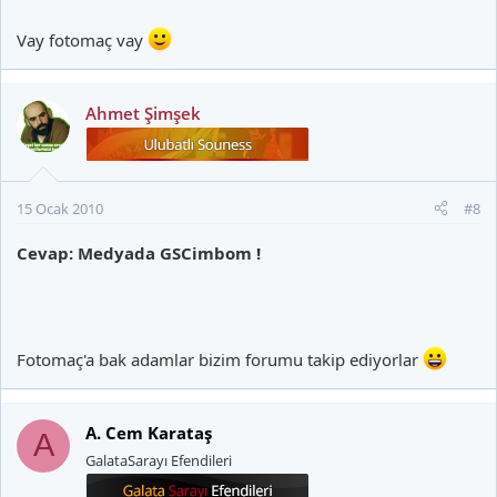
Vay fotomaç vay
Ahmet Şimşek
15 Ocak 2010
#8
Cevap: Medyada GSCimbom !
Fotomaç'a bak adamlar bizim forumu takip ediyorlar
A. Cem Karataş
A
GalataSarayı Efendileri