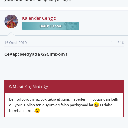
Kalender Cengiz
16 Ocak 2010
#16
Cevap: Medyada GSCimbom !
S. Murat Kılıç' Alıntı:
Ben biliyordum az çok takip ettiğini. Haberlerinin çoğundan belli
oluyordu. Allah'tan duyumları falan paylaşmadılar.
O daha
bomba olurdu.