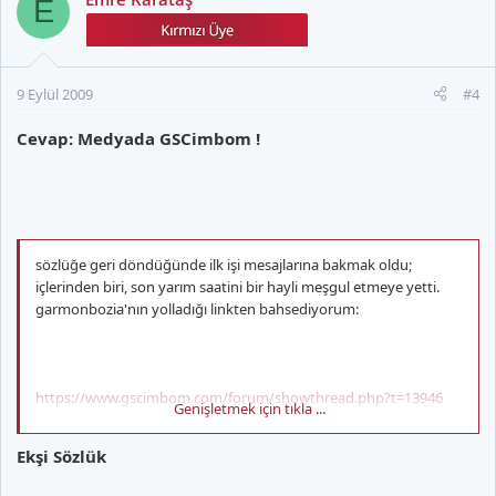
E
9 Eylül 2009
#4
Cevap: Medyada GSCimbom !
sözlüğe geri döndüğünde ilk işi mesajlarına bakmak oldu;
içlerinden biri, son yarım saatini bir hayli meşgul etmeye yetti.
garmonbozia'nın yolladığı linkten bahsediyorum:
https://www.gscimbom.com/forum/showthread.php?t=13946
Genişletmek için tıkla ...
Ekşi Sözlük
konunun başlığı aynen şöyle: --ekşi sözlük'teki gizemli adam