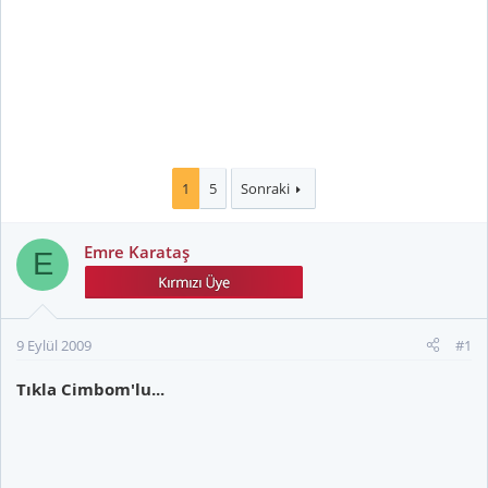
1
5
Sonraki
Emre Karataş
E
9 Eylül 2009
#1
Tıkla Cimbom'lu...