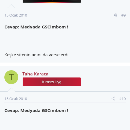
15 Ocak 2010
#9
Cevap: Medyada GSCimbom !
Keşke sitenin adını da verselerdi.
Taha Karaca
T
15 Ocak 2010
#10
Cevap: Medyada GSCimbom !