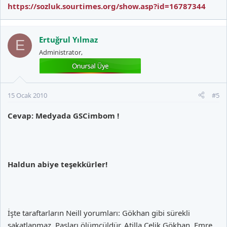
https://sozluk.sourtimes.org/show.asp?id=16787344
haldun üstünel mi ?--
Ertuğrul Yılmaz
E
kimmiş bu gizemli adam diye bakıyorum, şöyle bir girişle
Administrator,
karşılaşıyorum:
15 Ocak 2010
#5
--ekşi sözlük'te bir yazar var, nick'i "tek ihtimali olan insanların
hikayesi". bu kişi ya galatasaray yönetiminde ya da yönetime çok
Cevap: Medyada GSCimbom !
yakın biri.--
ardından daha önceden yazmış olduğum bazı entry'leri alt alta
Haldun abiye teşekkürler!
sıralayıp, sonuçlarıyla ilgili olarak kim olduğum hakkında fikir
yürütmüşler. bunlardan en popüler olanı; haldun üstünel
kimliğim. onu, 'haldun üstünel'in bir yakını ya da arkadaşı'
olmam takip ediyor. yönetici olduğum tahmini de ağır basan
seçeneklerden.
İşte taraftarların Neill yorumları: Gökhan gibi sürekli
sakatlanmaz. Pasları ölümcüldür. Atilla Çelik Gökhan, Emre