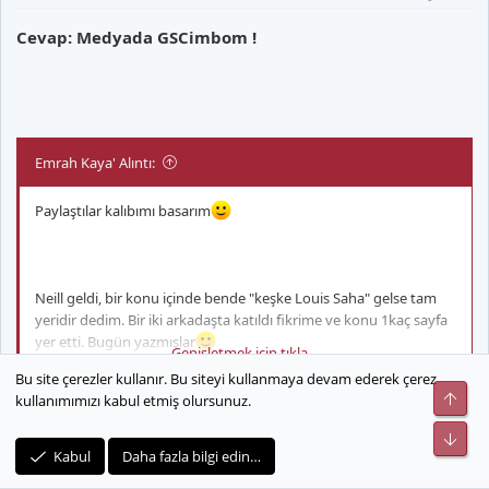
Cevap: Medyada GSCimbom !
Emrah Kaya' Alıntı:
Paylaştılar kalıbımı basarım
Neill geldi, bir konu içinde bende "keşke Louis Saha" gelse tam
yeridir dedim. Bir iki arkadaşta katıldı fikrime ve konu 1kaç sayfa
yer etti. Bugün yazmışlar
Genişletmek için tıkla ...
Bu site çerezler kullanır. Bu siteyi kullanmaya devam ederek çerez
Üst
kullanımımızı kabul etmiş olursunuz.
"Louis Saha" ile ilgilendiğimiz haberini
Alt
Kabul
Daha fazla bilgi edin…