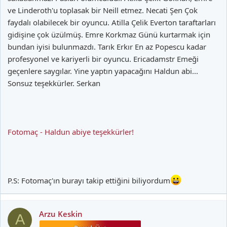
ve Linderoth'u toplasak bir Neill etmez. Necati Şen Çok
faydalı olabilecek bir oyuncu. Atilla Çelik Everton taraftarları
hatta bununla ilgili olarak şöyle bir istek almışım: --ya şu entryleri
yazan arkadaşa rica etsek de bize colloccini'yi getirse.--
gidişine çok üzülmüş. Emre Korkmaz Günü kurtarmak için
bundan iyisi bulunmazdı. Tarık Erkır En az Popescu kadar
profesyonel ve kariyerli bir oyuncu. Ericadamstr Emeği
geçenlere saygılar. Yine yaptın yapacağını Haldun abi...
bir de benim çoktan unuttuğum bir entry'de (bkz: #14182833)
Sonsuz teşekkürler. Serkan
kullandığım üslup ve rijkaard'dan bahsediyor oluşum dikkat
çekmiş, haldun üstünel'in arkadaşı olduğum fikrinin ötesine
geçilmekle birlikte, 'osman tanburacı' kimliğine
büründürülmüşüm. ben ve osman tanburacı! gerekçe de, benim
de, tıpkı onun gibi 'ilginç' yazılar yazıyor olmam ve lugano için '30
Fotomaç - Haldun abiye teşekkürler!
senedir galatasaray'da görmek istediğim tek fenerbahçeli'
ifadesini kullanmam. yahu son 30 senedeki fenerbahçeli
futbolcuları bilmek için 50 yaşında mı olmak gerek? hatta birisi,
"yahu bu adam hem sagopa dinliyor hem de age of oynuyor,
osman tanburacı olamaz" demiş, ona muhalif olarak da, "osman
P.S: Fotomaç'ın burayı takip ettiğini biliyordum
tanburacı enteresan adamdır, o da sagopa dinler ve age of
oynar" diye yorum yapmış.
Arzu Keskin
A