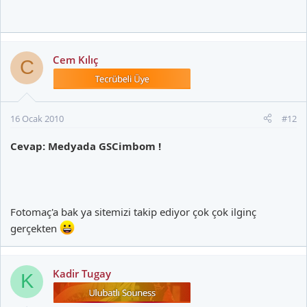
Cem Kılıç
C
16 Ocak 2010
#12
Cevap: Medyada GSCimbom !
Fotomaç'a bak ya sitemizi takip ediyor çok çok ilginç
gerçekten
Kadir Tugay
K