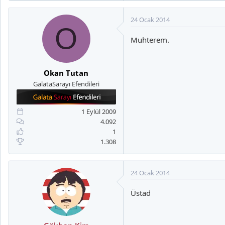
24 Ocak 2014
O
Muhterem.
Okan Tutan
GalataSarayı Efendileri
1 Eylül 2009
4.092
1
1.308
24 Ocak 2014
Üstad