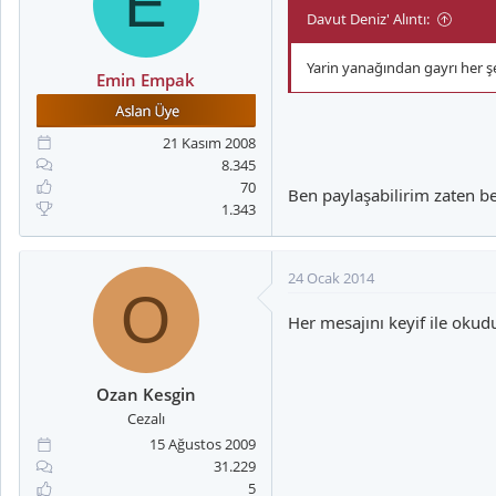
E
Davut Deniz' Alıntı:
Yarin yanağından gayrı her şe
Emin Empak
21 Kasım 2008
8.345
70
Ben paylaşabilirim zaten be
1.343
24 Ocak 2014
O
Her mesajını keyif ile oku
Ozan Kesgin
Cezalı
15 Ağustos 2009
31.229
5