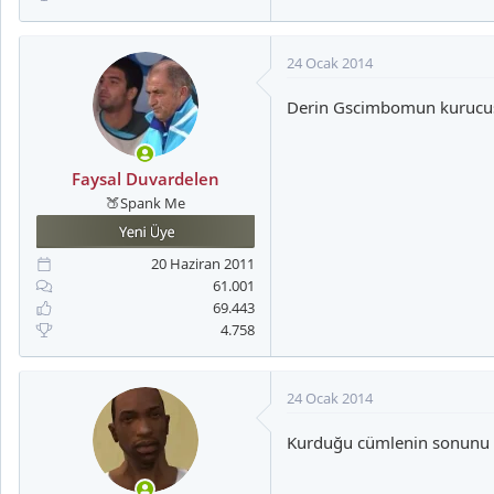
24 Ocak 2014
Derin Gscimbomun kurucusudu
Faysal Duvardelen
🍑Spank Me
20 Haziran 2011
61.001
69.443
4.758
24 Ocak 2014
Kurduğu cümlenin sonunu gel