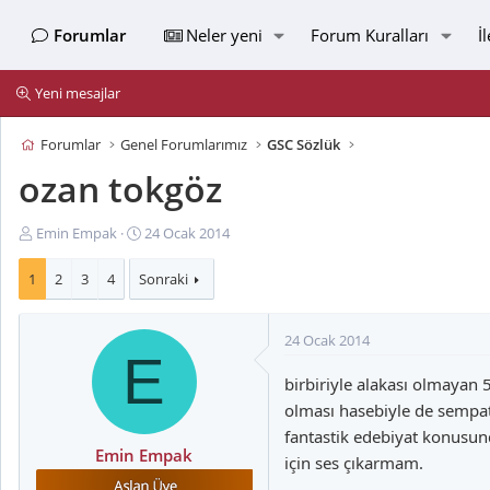
Forumlar
Neler yeni
Forum Kuralları
İ
Yeni mesajlar
Forumlar
Genel Forumlarımız
GSC Sözlük
ozan tokgöz
K
B
Emin Empak
24 Ocak 2014
o
a
n
ş
1
2
3
4
Sonraki
u
l
y
a
24 Ocak 2014
u
n
E
B
g
birbiriyle alakası olmayan
a
ı
ş
ç
olması hasebiyle de sempa
l
t
fantastik edebiyat konusun
a
a
Emin Empak
için ses çıkarmam.
t
r