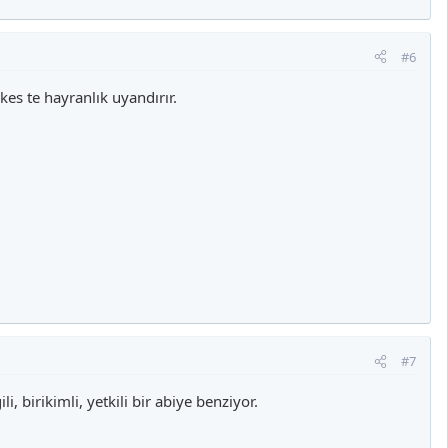
#6
es te hayranlık uyandırır.
#7
 birikimli, yetkili bir abiye benziyor.