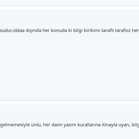
r,iddaa dışında her konuda ki bilgi birikimi taraflı tarafsız herk
memesiyle ünlü, her daim yazım kurallarına itinayla uyan, bilgili,