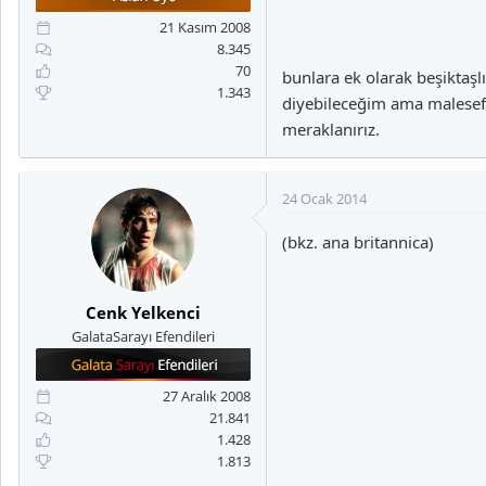
a
i
n
h
21 Kasım 2008
i
8.345
70
bunlara ek olarak beşiktaşlı
1.343
diyebileceğim ama malesef 3
meraklanırız.
24 Ocak 2014
(bkz. ana britannica)
Cenk Yelkenci
GalataSarayı Efendileri
27 Aralık 2008
21.841
1.428
1.813