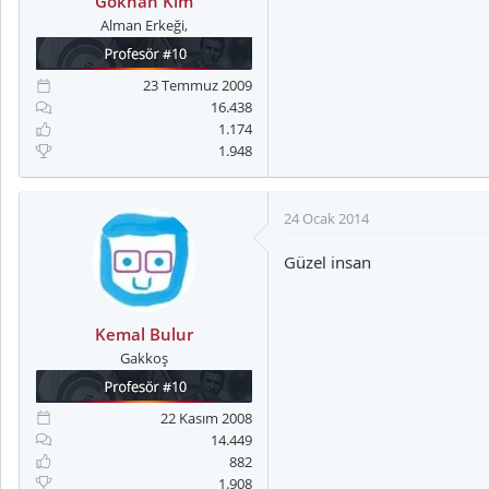
Gökhan Kim
Alman Erkeği,
23 Temmuz 2009
16.438
1.174
1.948
24 Ocak 2014
Güzel insan
Kemal Bulur
Gakkoş
22 Kasım 2008
14.449
882
1.908