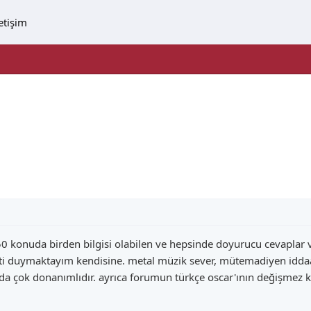
letişim
 50 konuda birden bilgisi olabilen ve hepsinde doyurucu cevapla
ti duymaktayım kendisine. metal müzik sever, mütemadiyen iddaa
da çok donanımlıdır. ayrıca forumun türkçe oscar'ının değişmez k