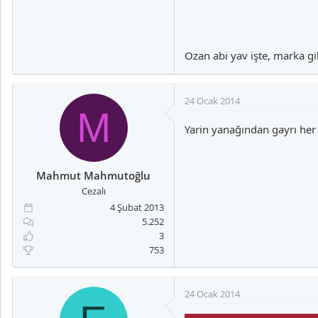
Ozan abi yav işte, marka gi
24 Ocak 2014
M
Yarin yanağından gayrı her ş
Mahmut Mahmutoğlu
Cezalı
4 Şubat 2013
5.252
3
753
24 Ocak 2014