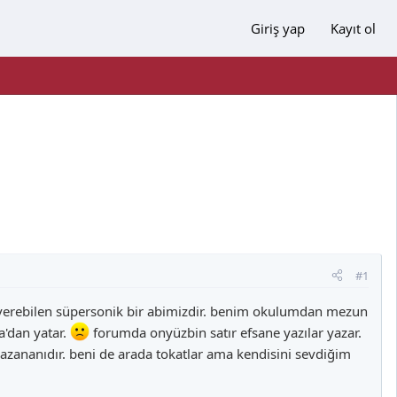
Giriş yap
Kayıt ol
#1
r verebilen süpersonik bir abimizdir. benim okulumdan mezun
'dan yatar.
forumda onyüzbin satır efsane yazılar yazar.
azananıdır. beni de arada tokatlar ama kendisini sevdiğim