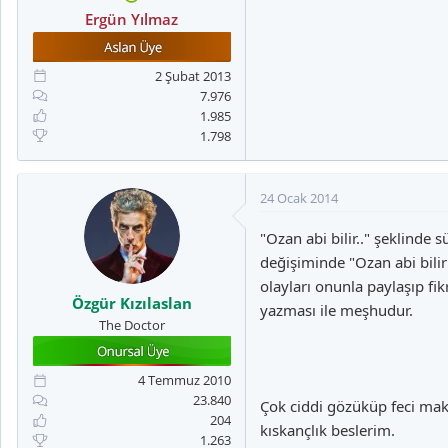
Ergün Yılmaz
2 Şubat 2013
7.976
1.985
1.798
24 Ocak 2014
"Ozan abi bilir.." şeklinde
değişiminde "Ozan abi bili
olayları onunla paylaşıp fi
Özgür Kızılaslan
yazması ile meşhudur.
The Doctor
4 Temmuz 2010
23.840
Çok ciddi gözüküp feci mak
204
kıskançlık beslerim.
1.263