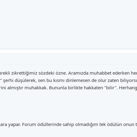
 sürekli zikrettiğimiz sözdeki özne. Aramızda muhabbet ederken h
r" şerhi düşülerek, sen bu kısmı dinlemesen de olur zaten biliyo
krini almıştır muhakkak. Bununla birlikte hakkaten "bilir". Herhan
ara yapar. Forum ödüllerinde sahip olmadığım tek ödülün onun teke