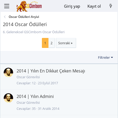
Giriş yap
Kayıt ol
Oscar Ödülleri Arşivi
2014 Oscar Ödülleri
6. Geleneksel GSCimbom Oscar Ödülleri
1
2
Sonraki
Filtreler
2014 | Yılın En Dikkat Çeken Mesajı
Oscar Görevlisi
Cevaplar
12
23 Eylül 2017
2014 | Yılın Admini
Oscar Görevlisi
Cevaplar
35
31 Aralık 2014