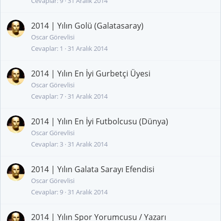
Cevaplar
9
31 Aralık 2014
2014 | Yılın Golü (Galatasaray)
Oscar Görevlisi
Cevaplar
1
31 Aralık 2014
2014 | Yılın En İyi Gurbetçi Üyesi
Oscar Görevlisi
Cevaplar
7
31 Aralık 2014
2014 | Yılın En İyi Futbolcusu (Dünya)
Oscar Görevlisi
Cevaplar
3
31 Aralık 2014
2014 | Yılın Galata Sarayı Efendisi
Oscar Görevlisi
Cevaplar
9
31 Aralık 2014
2014 | Yılın Spor Yorumcusu / Yazarı