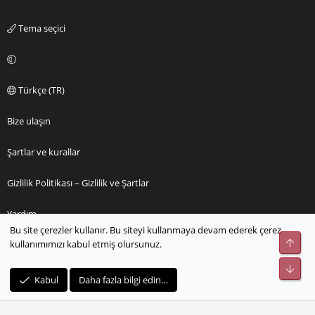
Tema seçici
Türkçe (TR)
Bize ulaşın
Şartlar ve kurallar
Gizlilik Politikası – Gizlilik ve Şartlar
Yardım
Bu site çerezler kullanır. Bu siteyi kullanmaya devam ederek çerez
Üst
kullanımımızı kabul etmiş olursunuz.
Ana sayfa
Alt
R
Kabul
Daha fazla bilgi edin…
S
S