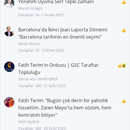
Yönetim Uyuma Sert Tepki Zamanı
Murat Hülagü
Cevaplar
16
1 Aralık 2025
Barcelona'da İkinci Joan Laporta Dönemi:
"Barcelona tarihinin en önemli seçimi"
Berat Ulucan
Cevaplar
18
13 Ekim 2025
Fatih Terim'in Ordusu | GSC Taraftar
Topluluğu
Doruk Ata TANRIVERDİ
Cevaplar
240
21 Eylül 2025
Fatih Terim: "Bugün çok derin bir yalnızlık
hissettim. Zaten Mayıs'ta hem sözüm, hem
kontratım bitiyor"
Mert Aydinli
Cevaplar
362
20 Eylül 2025