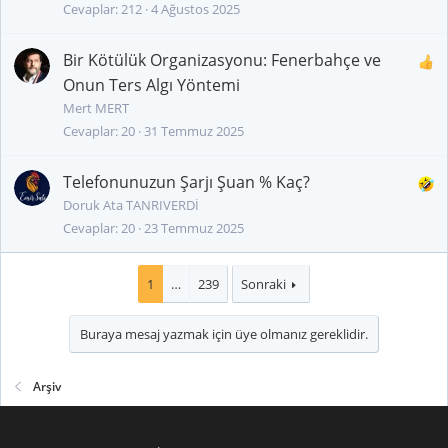
Cevaplar
212
4 Ağustos 2025
Bir Kötülük Organizasyonu: Fenerbahçe ve
Onun Ters Algı Yöntemi
Mert MERT
Cevaplar
20
31 Temmuz 2025
Telefonunuzun Şarjı Şuan % Kaç?
Doruk Ata TANRIVERDİ
Cevaplar
20
23 Temmuz 2025
1
…
239
Sonraki
Buraya mesaj yazmak için üye olmanız gereklidir.
Arşiv