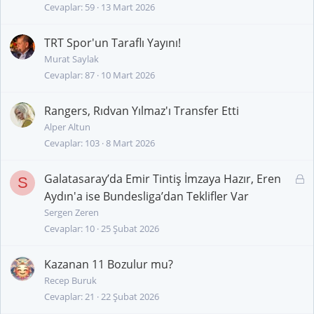
Cevaplar
59
13 Mart 2026
TRT Spor'un Taraflı Yayını!
Murat Saylak
Cevaplar
87
10 Mart 2026
Rangers, Rıdvan Yılmaz'ı Transfer Etti
Alper Altun
Cevaplar
103
8 Mart 2026
Galatasaray’da Emir Tintiş İmzaya Hazır, Eren
K
S
i
Aydın'a ise Bundesliga’dan Teklifler Var
l
Sergen Zeren
i
Cevaplar
10
25 Şubat 2026
t
l
Kazanan 11 Bozulur mu?
i
Recep Buruk
Cevaplar
21
22 Şubat 2026