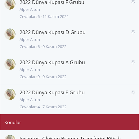
t
2022 Dünya Kupası F Grubu
S
a
Alper Altun
Cevaplar
6
11 Kasım 2022
b
i
t
2022 Dünya Kupası D Grubu
S
a
Alper Altun
Cevaplar
6
9 Kasım 2022
b
i
t
2022 Dünya Kupası A Grubu
S
a
Alper Altun
Cevaplar
9
9 Kasım 2022
b
i
t
2022 Dünya Kupası E Grubu
S
a
Alper Altun
Cevaplar
4
7 Kasım 2022
b
i
t
Juventus, Gleison Bremer Transferini Bitirdi