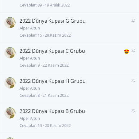
Cevaplar
89
19 Aralık 2022
b
i
t
2022 Dünya Kupası G Grubu
S
a
Alper Altun
Cevaplar
16
28 Kasım 2022
b
i
t
2022 Dünya Kupası C Grubu
S
a
Alper Altun
Cevaplar
9
22 Kasım 2022
b
i
t
2022 Dünya Kupası H Grubu
S
a
Alper Altun
Cevaplar
8
21 Kasım 2022
b
i
t
2022 Dünya Kupası B Grubu
S
a
Alper Altun
Cevaplar
19
20 Kasım 2022
b
i