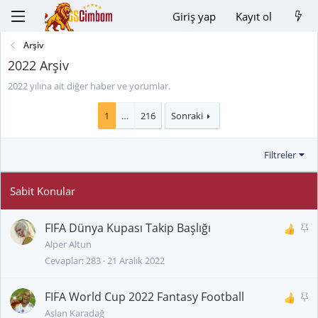
Giriş yap
Kayıt ol
Arşiv
2022 Arşiv
2022 yılına ait diğer haber ve yorumlar.
1
…
216
Sonraki
Filtreler
FIFA Dünya Kupası Takip Başlığı
S
a
Alper Altun
Cevaplar
283
21 Aralık 2022
b
i
t
FIFA World Cup 2022 Fantasy Football
S
a
Aslan Karadağ