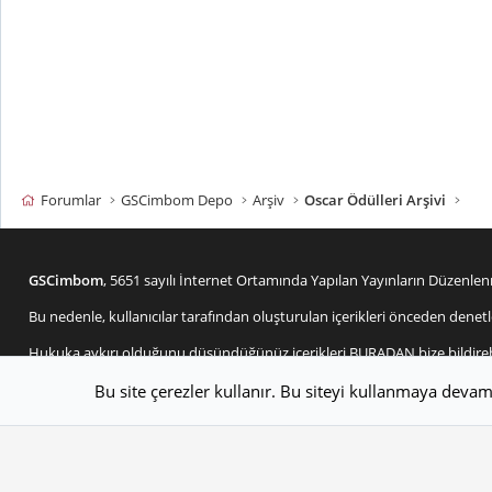
Forumlar
GSCimbom Depo
Arşiv
Oscar Ödülleri Arşivi
GSCimbom
, 5651 sayılı İnternet Ortamında Yapılan Yayınların Düzen
Bu nedenle, kullanıcılar tarafından oluşturulan içerikleri önceden d
Hukuka aykırı olduğunu düşündüğünüz içerikleri
BURADAN
bize bildire
Tema seçici
Değiştir genişlik
Türkçe (TR)