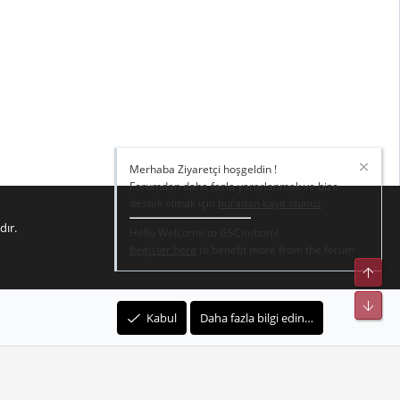
dır.
R
e kurallar
Gizlilik Politikası – Gizlilik ve Şartlar
Yardım
Ana sayfa
S
S
Merhaba Ziyaretçi hoşgeldin !
Forumdan daha fazla yararlanmak ve bize