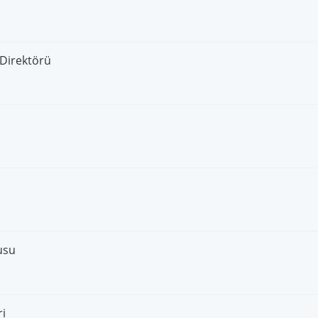
k Direktörü
usu
ri