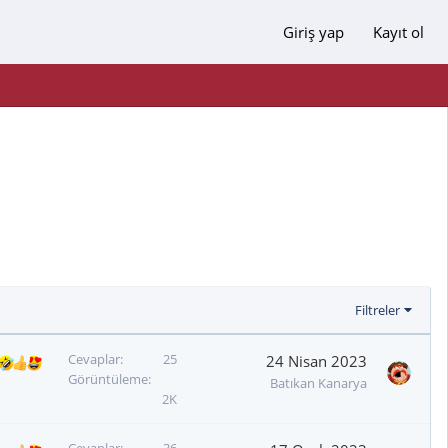
Giriş yap
Kayıt ol
Filtreler
Cevaplar
25
24 Nisan 2023
Görüntüleme
Batıkan Kanarya
2K
Cevaplar
36