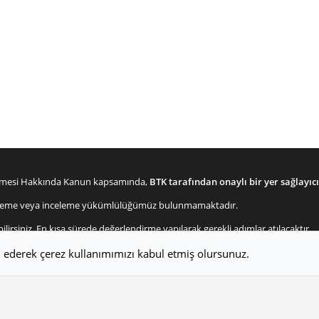
lenmesi Hakkında Kanun kapsamında,
BTK tarafından onaylı bir yer sağlayıcı
enetleme veya inceleme yükümlülüğümüz bulunmamaktadır.
bilirsiniz. En kısa sürede değerlendirme yapılarak gerekli adımlar atılacaktır.
Bize ulaşın
Şartlar v