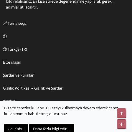
bildirebilirsiniz. En kısa sürede değerlendirme yapılarak gerekli
adımlar atılacaktır.
Tema seçici
Türkçe (TR)
Bize ulaşın
Şartlar ve kurallar
Gizlilik Politikası – Gizlilik ve Şartlar
Yardım
Bu site çerezler kullanır. Bu siteyi kullanmaya devam ederek çerez
Üst
kullanımımızı kabul etmiş olursunuz.
Ana sayfa
Alt
R
Kabul
Daha fazla bilgi edin…