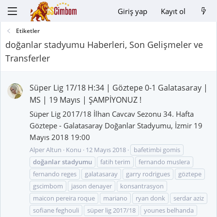
Giriş yap
Kayıt ol
Etiketler
doğanlar stadyumu Haberleri, Son Gelişmeler ve
Transferler
Süper Lig 17/18 H:34 | Göztepe 0-1 Galatasaray |
MS | 19 Mayıs | ŞAMPİYONUZ !
Süper Lig 2017/18 İlhan Cavcav Sezonu 34. Hafta
Göztepe - Galatasaray Doğanlar Stadyumu, İzmir 19
Mayıs 2018 19:00
Alper Altun
Konu
12 Mayıs 2018
bafetimbi gomis
doğanlar
stadyumu
fatih terim
fernando muslera
fernando reges
galatasaray
garry rodrigues
göztepe
gscimbom
jason denayer
konsantrasyon
maicon pereira roque
mariano
ryan donk
serdar aziz
sofiane feghouli
süper lig 2017/18
younes belhanda