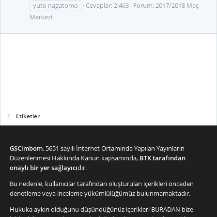
yuto nagatomo
Cevaplar: 2.463
Forum:
2017/2018 Maç
Merkezi
Etiketler
GSCimbom
, 5651 sayılı İnternet Ortamında Yapılan Yayınların
Düzenlenmesi Hakkında Kanun kapsamında,
BTK tarafından
onaylı bir yer sağlayıcı
dır.
Bu nedenle, kullanıcılar tarafından oluşturulan içerikleri önceden
denetleme veya inceleme yükümlülüğümüz bulunmamaktadır.
Hukuka aykırı olduğunu düşündüğünüz içerikleri
BURADAN
bize