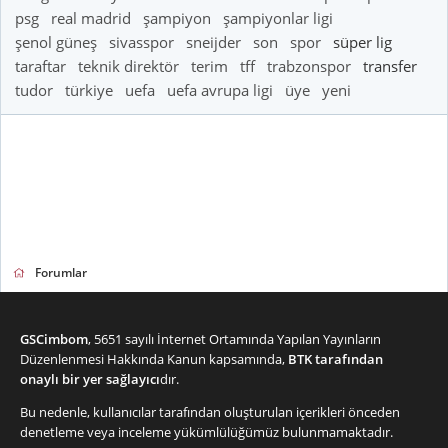
psg
real madrid
şampiyon
şampiyonlar ligi
şenol güneş
sivasspor
sneijder
son
spor
süper lig
taraftar
teknik direktör
terim
tff
trabzonspor
transfer
tudor
türkiye
uefa
uefa avrupa ligi
üye
yeni
Forumlar
GSCimbom
, 5651 sayılı İnternet Ortamında Yapılan Yayınların
Düzenlenmesi Hakkında Kanun kapsamında,
BTK tarafından
onaylı bir yer sağlayıcı
dır.
Bu nedenle, kullanıcılar tarafından oluşturulan içerikleri önceden
denetleme veya inceleme yükümlülüğümüz bulunmamaktadır.