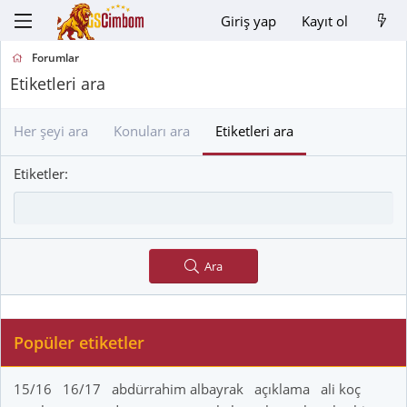
Giriş yap
Kayıt ol
Forumlar
Etiketleri ara
Her şeyi ara
Konuları ara
Etiketleri ara
Etiketler
Ara
Popüler etiketler
15/16
16/17
abdürrahim albayrak
açıklama
ali koç