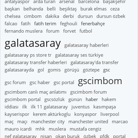
antalyaspor
arda turan
arsenal
barcelona
başakşehir
başkan
belhanda
belli
beşiktaş
burak elmas
ceza
chelsea
cimbom
dakika
derbi
dursun
dursun özbek
falcao
fatih
fatih terim
feghouli
fenerbahçe
fernando muslera
forum
forvet
futbol
galatasaray
galatasaray haberleri
galatasaray ps store tr
galatasaray ses türkiye
galatasaray transfer haberleri
galatasaray'da transfer
galatasarayda
gol
gomis
görüşü
göztepe
gsc
gscimbom
gsc forum
gsc haber
gsc portal
gscimbom canlı maç anlatımı
gscimbom forum
gscimbom portal
gscsözlük
günün
haber
hakem
iddiası
ilk
ilk 11 galatasaray
juventus
kasımpaşa
kayserispor
kerem aktürkoglu
konyaspor
liverpool
maç
maçı
manchester city
manchester united
marcao
mauro icardi
mhk
muslera
mustafa cengiz
nef galatasaray
nisan
okan buruk
özbek
pfdk
portal