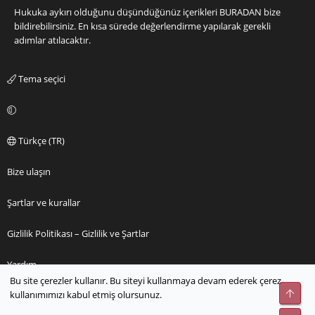
Hukuka aykırı olduğunu düşündüğünüz içerikleri
BURADAN
bize
bildirebilirsiniz. En kısa sürede değerlendirme yapılarak gerekli
adımlar atılacaktır.
Tema seçici
Türkçe (TR)
Bize ulaşın
Şartlar ve kurallar
Gizlilik Politikası – Gizlilik ve Şartlar
Yardım
Bu site çerezler kullanır. Bu siteyi kullanmaya devam ederek çerez
Üst
kullanımımızı kabul etmiş olursunuz.
Ana sayfa