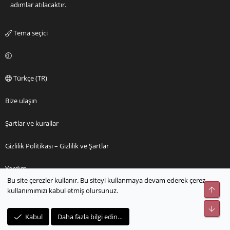
adımlar atılacaktır.
Tema seçici
Türkçe (TR)
Bize ulaşın
Şartlar ve kurallar
Gizlilik Politikası – Gizlilik ve Şartlar
Yardım
Bu site çerezler kullanır. Bu siteyi kullanmaya devam ederek çerez
Üst
kullanımımızı kabul etmiş olursunuz.
Ana sayfa
Alt
R
Kabul
Daha fazla bilgi edin…
S