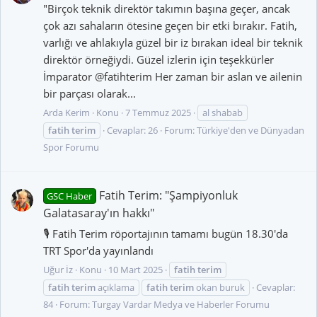
"Birçok teknik direktör takımın başına geçer, ancak
çok azı sahaların ötesine geçen bir etki bırakır. Fatih,
varlığı ve ahlakıyla güzel bir iz bırakan ideal bir teknik
direktör örneğiydi. Güzel izlerin için teşekkürler
İmparator @fatihterim Her zaman bir aslan ve ailenin
bir parçası olarak...
Arda Kerim
Konu
7 Temmuz 2025
al shabab
fatih
terim
Cevaplar: 26
Forum:
Türkiye'den ve Dünyadan
Spor Forumu
Fatih Terim: "Şampiyonluk
GSC Haber
Galatasaray'ın hakkı"
🎙️ Fatih Terim röportajının tamamı bugün 18.30'da
TRT Spor'da yayınlandı
Uğur İz
Konu
10 Mart 2025
fatih
terim
fatih
terim
açıklama
fatih
terim
okan buruk
Cevaplar:
84
Forum:
Turgay Vardar Medya ve Haberler Forumu