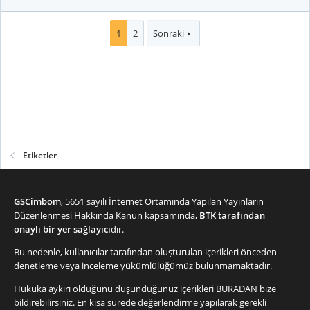
1
2
Sonraki
Etiketler
GSCimbom
, 5651 sayılı İnternet Ortamında Yapılan Yayınların
Düzenlenmesi Hakkında Kanun kapsamında,
BTK tarafından
onaylı bir yer sağlayıcı
dır.
Bu nedenle, kullanıcılar tarafından oluşturulan içerikleri önceden
denetleme veya inceleme yükümlülüğümüz bulunmamaktadır.
Hukuka aykırı olduğunu düşündüğünüz içerikleri
BURADAN
bize
bildirebilirsiniz. En kısa sürede değerlendirme yapılarak gerekli