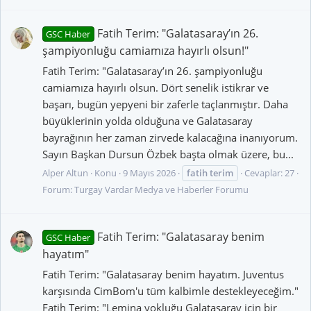
Fatih Terim: "Galatasaray’ın 26.
GSC Haber
şampiyonluğu camiamıza hayırlı olsun!"
Fatih Terim: "Galatasaray’ın 26. şampiyonluğu
camiamıza hayırlı olsun. Dört senelik istikrar ve
başarı, bugün yepyeni bir zaferle taçlanmıştır. Daha
büyüklerinin yolda olduğuna ve Galatasaray
bayrağının her zaman zirvede kalacağına inanıyorum.
Sayın Başkan Dursun Özbek başta olmak üzere, bu...
Alper Altun
Konu
9 Mayıs 2026
fatih
terim
Cevaplar: 27
Forum:
Turgay Vardar Medya ve Haberler Forumu
Fatih Terim: "Galatasaray benim
GSC Haber
hayatım"
Fatih Terim: "Galatasaray benim hayatım. Juventus
karşısında CimBom'u tüm kalbimle destekleyeceğim."
Fatih Terim: "Lemina yokluğu Galatasaray için bir