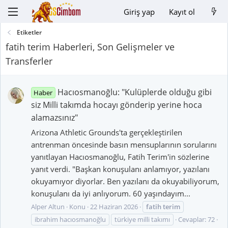
Giriş yap
Kayıt ol
Etiketler
fatih terim Haberleri, Son Gelişmeler ve
Transferler
Hacıosmanoğlu: "Kulüplerde olduğu gibi
Haber
siz Milli takımda hocayı gönderip yerine hoca
alamazsınız"
Arizona Athletic Grounds'ta gerçekleştirilen
antrenman öncesinde basın mensuplarının sorularını
yanıtlayan Hacıosmanoğlu, Fatih Terim'in sözlerine
yanıt verdi. "Başkan konuşulanı anlamıyor, yazılanı
okuyamıyor diyorlar. Ben yazılanı da okuyabiliyorum,
konuşulanı da iyi anlıyorum. 60 yaşındayım...
Alper Altun
Konu
22 Haziran 2026
fatih
terim
ibrahim hacıosmanoğlu
türkiye milli takımı
Cevaplar: 72