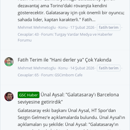
dezavantaj ama Torino’daki rövanşta kendini
gösterecektir. Galatasaray için çok önemli bir oyuncu;
sahada lider, kaptan karakterli." Fatih...
Mehmet Mehmetoglu
Konu
17 Şubat 2026
fatih
terim
Cevaplar: 43
Forum:
Turgay Vardar Medya ve Haberler
Forumu
Fatih Terim ile "Hani derler ya" Çok Yakında
Mehmet Mehmetoglu
Konu
14 Şubat 2026
fatih
terim
Cevaplar: 65
Forum:
GSCimbom Cafe
Ünal Aysal: "Galatasaray'ı Barcelona
GSC Haber
seviyesine getirirdik"
Galatasaray eski başkanı Ünal Aysal, HT Spor'dan
Sezgin Gelmez'e açıklamalarda bulundu. Ünal Aysal'ın
açıklamaları şu şekilde: Ünal Aysal: "Galatasaray’ın