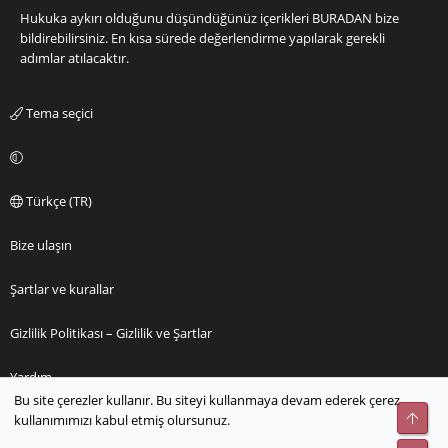
Hukuka aykırı olduğunu düşündüğünüz içerikleri
BURADAN
bize
bildirebilirsiniz. En kısa sürede değerlendirme yapılarak gerekli
adımlar atılacaktır.
Tema seçici
Türkçe (TR)
Bize ulaşın
Şartlar ve kurallar
Gizlilik Politikası – Gizlilik ve Şartlar
Yardım
Bu site çerezler kullanır. Bu siteyi kullanmaya devam ederek çerez
Üst
kullanımımızı kabul etmiş olursunuz.
Ana sayfa