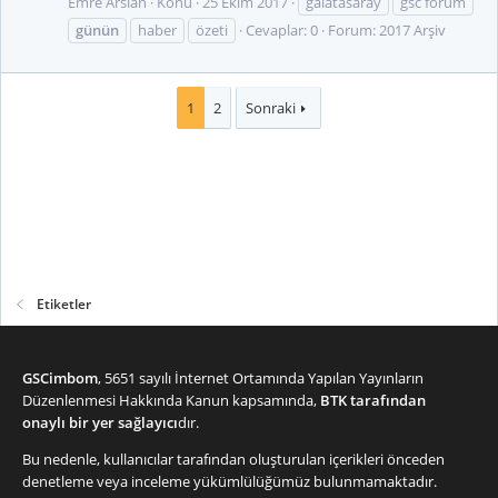
Emre Arslan
Konu
25 Ekim 2017
galatasaray
gsc forum
günün
haber
özeti
Cevaplar: 0
Forum:
2017 Arşiv
1
2
Sonraki
Etiketler
GSCimbom
, 5651 sayılı İnternet Ortamında Yapılan Yayınların
Düzenlenmesi Hakkında Kanun kapsamında,
BTK tarafından
onaylı bir yer sağlayıcı
dır.
Bu nedenle, kullanıcılar tarafından oluşturulan içerikleri önceden
denetleme veya inceleme yükümlülüğümüz bulunmamaktadır.