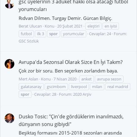
gsc üyelerinin 3 aduket hakkı olsa atacağı futbol
yorumcuları
Rıdvan Dilmen. Turgay Demir. Gürcan Bilgiç.
Berat Ulucan
Konu
20 Şubat 2021
eleştiri
en iyisi
futbol
ilk 3
spor
yorumcular
Cevaplar: 24
Forum:
GSC Sözlük
Avrupa'da Sezonsal Olarak Sizce En İyi Takım?
Çok zor bir soru. Ben seçerken zorlandım baya.
Mert Aslan
Konu
7 Nisan 2020
anket
avrupa sezon
galatasaray
gscimbom
liverpool
milan
real madrid
spor
Cevaplar: 28
Forum:
2020 Arşiv
Dusko Tosic: "Çin'de gördüklerim inanılmazdı,
dünyanın sonu gibiydi"
Beşiktaş formasını 2015-2018 sezonları arasında