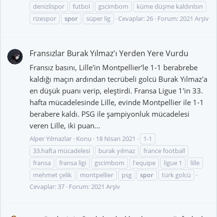
denizlispor
futbol
gscimbom
küme düşme kaldırılsın
rizespor
spor
süper lig
Cevaplar: 26
Forum:
2021 Arşiv
Fransızlar Burak Yılmaz'ı Yerden Yere Vurdu
Fransız basını, Lille'in Montpellier'le 1-1 berabrebe
kaldığı maçın ardından tecrübeli golcü Burak Yılmaz'a
en düşük puanı verip, eleştirdi. Fransa Ligue 1'in 33.
hafta mücadelesinde Lille, evinde Montpellier ile 1-1
berabere kaldı. PSG ile şampiyonluk mücadelesi
veren Lille, iki puan...
Alper Yılmazlar
Konu
18 Nisan 2021
1-1
33.hafta mücadelesi
burak yılmaz
france football
fransa
fransa ligi
gscimbom
l'equipe
ligue 1
lille
mehmet çelik
montpellier
psg
spor
türk golcü
Cevaplar: 37
Forum:
2021 Arşiv