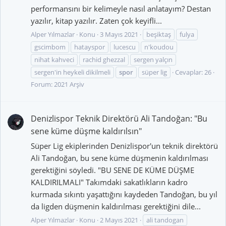
performansını bir kelimeyle nasıl anlatayım? Destan
yazılır, kitap yazılır. Zaten çok keyifli...
Alper Yılmazlar
Konu
3 Mayıs 2021
beşiktaş
fulya
gscimbom
hatayspor
lucescu
n'koudou
nihat kahveci
rachid ghezzal
sergen yalçın
sergen'in heykeli dikilmeli
spor
süper lig
Cevaplar: 26
Forum:
2021 Arşiv
Denizlispor Teknik Direktörü Ali Tandoğan: "Bu
sene küme düşme kaldırılsın"
Süper Lig ekiplerinden Denizlispor'un teknik direktörü
Ali Tandoğan, bu sene küme düşmenin kaldırılması
gerektiğini söyledi. "BU SENE DE KÜME DÜŞME
KALDIRILMALI" Takımdaki sakatlıkların kadro
kurmada sıkıntı yaşattığını kaydeden Tandoğan, bu yıl
da ligden düşmenin kaldırılması gerektiğini dile...
Alper Yılmazlar
Konu
2 Mayıs 2021
ali tandogan