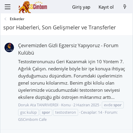
Giriş yap
Kayıt ol
Etiketler
spor Haberleri, Son Gelişmeler ve Transferler
Çevremizden Gizli Egzersiz Yapıyoruz - Forum
Kulübü
Testosteronunuzu Geri Kazanmak için 10 Yöntem 7.
Ağırlık Çalışın. nedeniyle böyle bir işe konuya ihtiyaç
duyduğumuzu düşündüm. Forumdaki üyelerimizin
genel sorunu kilolarımız. Benim gibi kilolu olan
üyelerimizde vücudumuzdaki testosteron seviyesi
eksilere düştüğü gibi östrojen miktarımız arttı...
Doruk Ata TANRIVERDİ
Konu
2 Haziran 2025
evde
spor
gsc kulüp
spor
testosteron
Cevaplar: 14
Forum:
GSCimbom Cafe