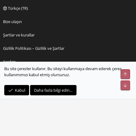
Türkçe (TR)
Bize ulaşın
Şartlar ve kurallar
Gizlilik Politikası – Gizlilik ve Şartlar
Yardım
Bu site çerezler kullanır. Bu siteyi kullanmaya devam ederek çerez
Üst
kullanımımızı kabul etmiş olursunuz.
Ana sayfa
Alt
R
Kabul
Daha fazla bilgi edin…
S
S