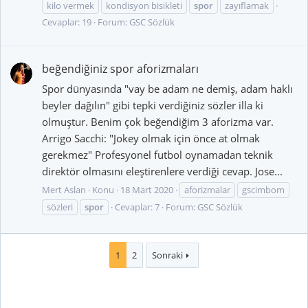
kilo vermek
kondisyon bisikleti
spor
zayıflamak
Cevaplar: 19
Forum:
GSC Sözlük
beğendiğiniz spor aforizmaları
Spor dünyasında "vay be adam ne demiş, adam haklı
beyler dağılın" gibi tepki verdiğiniz sözler illa ki
olmuştur. Benim çok beğendiğim 3 aforizma var.
Arrigo Sacchi: "Jokey olmak için önce at olmak
gerekmez" Profesyonel futbol oynamadan teknik
direktör olmasını eleştirenlere verdiği cevap. Jose...
Mert Aslan
Konu
18 Mart 2020
aforizmalar
gscimbom
sözleri
spor
Cevaplar: 7
Forum:
GSC Sözlük
1
2
Sonraki