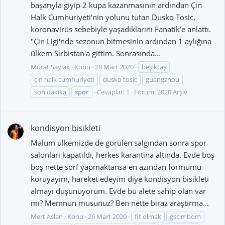
başarıyla giyip 2 kupa kazanmasının ardından Çin
Halk Cumhuriyeti'nin yolunu tutan Dusko Tosic,
koronavirüs sebebiyle yaşadıklarını Fanatik'e anlattı.
"Çin Ligi'nde sezonun bitmesinin ardından 1 aylığına
ülkem Sırbistan'a gittim. Sonrasında...
Murat Saylak
Konu
28 Mart 2020
beşiktaş
çin halk cumhuriyeti
dusko tosic
guangzhou
son dakika
spor
Cevaplar: 1
Forum:
2020 Arşiv
kondisyon bisikleti
Malum ülkemizde de görülen salgından sonra spor
salonları kapatıldı, herkes karantina altında. Evde boş
boş nette sörf yapmaktansa en azından formumu
koruyayım, hareket edeyim diye kondisyon bisikleti
almayı düşünüyorum. Evde bu alete sahip olan var
mı? Memnun musunuz? Ben nette biraz araştırma...
Mert Aslan
Konu
26 Mart 2020
fit olmak
gscimbom