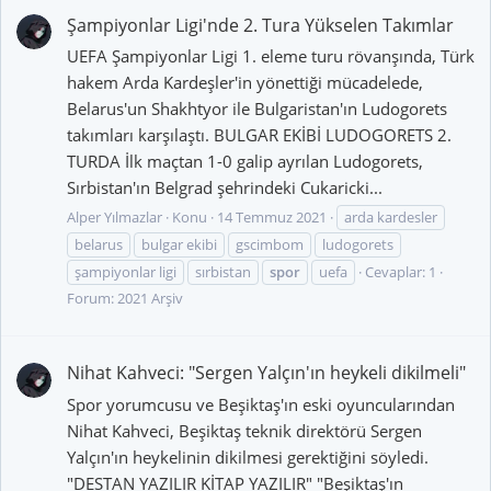
Şampiyonlar Ligi'nde 2. Tura Yükselen Takımlar
UEFA Şampiyonlar Ligi 1. eleme turu rövanşında, Türk
hakem Arda Kardeşler'in yönettiği mücadelede,
Belarus'un Shakhtyor ile Bulgaristan'ın Ludogorets
takımları karşılaştı. BULGAR EKİBİ LUDOGORETS 2.
TURDA İlk maçtan 1-0 galip ayrılan Ludogorets,
Sırbistan'ın Belgrad şehrindeki Cukaricki...
Alper Yılmazlar
Konu
14 Temmuz 2021
arda kardesler
belarus
bulgar ekibi
gscimbom
ludogorets
şampiyonlar ligi
sırbistan
spor
uefa
Cevaplar: 1
Forum:
2021 Arşiv
Nihat Kahveci: "Sergen Yalçın'ın heykeli dikilmeli"
Spor yorumcusu ve Beşiktaş'ın eski oyuncularından
Nihat Kahveci, Beşiktaş teknik direktörü Sergen
Yalçın'ın heykelinin dikilmesi gerektiğini söyledi.
"DESTAN YAZILIR KİTAP YAZILIR" "Beşiktaş'ın