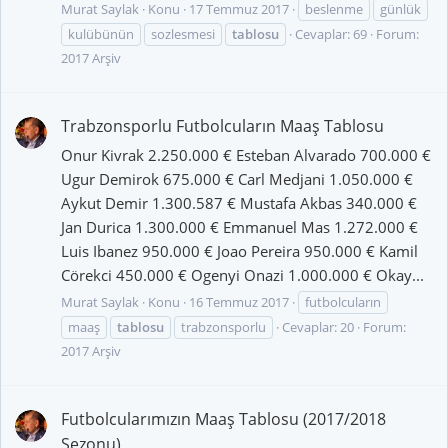
Murat Saylak
Konu
17 Temmuz 2017
beslenme
günlük
kulübünün
sozlesmesi
tablosu
Cevaplar: 69
Forum:
2017 Arşiv
Trabzonsporlu Futbolcuların Maaş Tablosu
Onur Kivrak 2.250.000 € Esteban Alvarado 700.000 €
Ugur Demirok 675.000 € Carl Medjani 1.050.000 €
Aykut Demir 1.300.587 € Mustafa Akbas 340.000 €
Jan Durica 1.300.000 € Emmanuel Mas 1.272.000 €
Luis Ibanez 950.000 € Joao Pereira 950.000 € Kamil
Cörekci 450.000 € Ogenyi Onazi 1.000.000 € Okay...
Murat Saylak
Konu
16 Temmuz 2017
futbolcuların
maaş
tablosu
trabzonsporlu
Cevaplar: 20
Forum:
2017 Arşiv
Futbolcularımızın Maaş Tablosu (2017/2018
Sezonu)