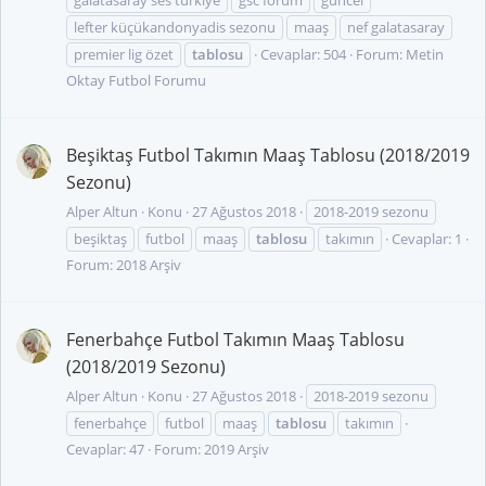
galatasaray ses türkiye
gsc forum
güncel
lefter küçükandonyadis sezonu
maaş
nef galatasaray
premier lig özet
tablosu
Cevaplar: 504
Forum:
Metin
Oktay Futbol Forumu
Beşiktaş Futbol Takımın Maaş Tablosu (2018/2019
Sezonu)
Alper Altun
Konu
27 Ağustos 2018
2018-2019 sezonu
beşiktaş
futbol
maaş
tablosu
takımın
Cevaplar: 1
Forum:
2018 Arşiv
Fenerbahçe Futbol Takımın Maaş Tablosu
(2018/2019 Sezonu)
Alper Altun
Konu
27 Ağustos 2018
2018-2019 sezonu
fenerbahçe
futbol
maaş
tablosu
takımın
Cevaplar: 47
Forum:
2019 Arşiv