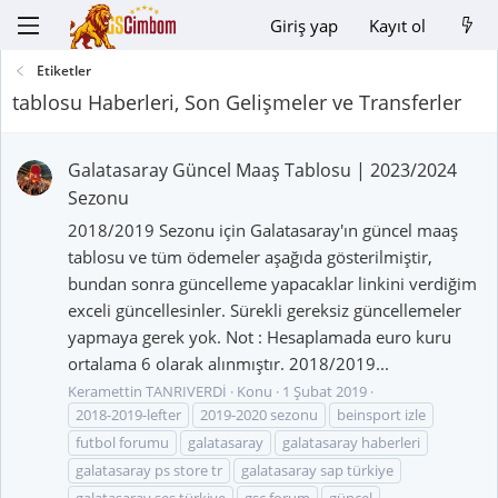
Giriş yap
Kayıt ol
Etiketler
tablosu Haberleri, Son Gelişmeler ve Transferler
Galatasaray Güncel Maaş Tablosu | 2023/2024
Sezonu
2018/2019 Sezonu için Galatasaray'ın güncel maaş
tablosu ve tüm ödemeler aşağıda gösterilmiştir,
bundan sonra güncelleme yapacaklar linkini verdiğim
exceli güncellesinler. Sürekli gereksiz güncellemeler
yapmaya gerek yok. Not : Hesaplamada euro kuru
ortalama 6 olarak alınmıştır. 2018/2019...
Keramettin TANRIVERDİ
Konu
1 Şubat 2019
2018-2019-lefter
2019-2020 sezonu
beinsport izle
futbol forumu
galatasaray
galatasaray haberleri
galatasaray ps store tr
galatasaray sap türkiye