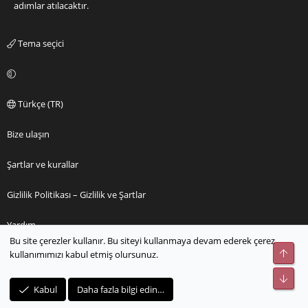
adımlar atılacaktır.
Tema seçici
Türkçe (TR)
Bize ulaşın
Şartlar ve kurallar
Gizlilik Politikası – Gizlilik ve Şartlar
Yardım
Bu site çerezler kullanır. Bu siteyi kullanmaya devam ederek çerez
Üst
kullanımımızı kabul etmiş olursunuz.
Ana sayfa
Alt
R
Kabul
Daha fazla bilgi edin…
S