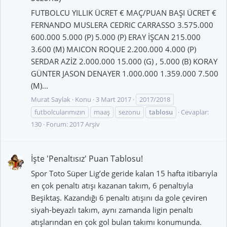
FUTBOLCU YILLIK ÜCRET € MAÇ/PUAN BAŞI ÜCRET €
FERNANDO MUSLERA CEDRIC CARRASSO 3.575.000
600.000 5.000 (P) 5.000 (P) ERAY İŞCAN 215.000
3.600 (M) MAICON ROQUE 2.200.000 4.000 (P)
SERDAR AZİZ 2.000.000 15.000 (G) , 5.000 (B) KORAY
GÜNTER JASON DENAYER 1.000.000 1.359.000 7.500
(M)...
Murat Saylak
Konu
3 Mart 2017
2017/2018
futbolcularımızın
maaş
sezonu
tablosu
Cevaplar:
130
Forum:
2017 Arşiv
İşte 'Penaltısız' Puan Tablosu!
Spor Toto Süper Lig’de geride kalan 15 hafta itibarıyla
en çok penaltı atışı kazanan takım, 6 penaltıyla
Beşiktaş. Kazandığı 6 penaltı atışını da gole çeviren
siyah-beyazlı takım, aynı zamanda ligin penaltı
atışlarından en çok gol bulan takımı konumunda.