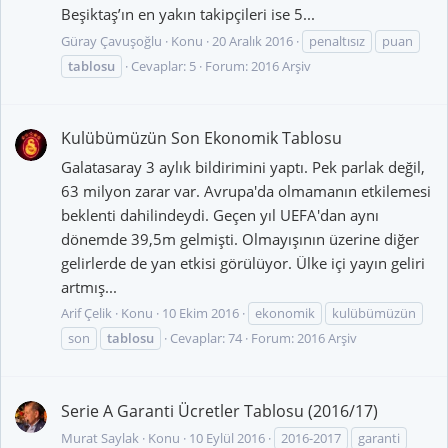
Beşiktaş’ın en yakın takipçileri ise 5...
Güray Çavuşoğlu
Konu
20 Aralık 2016
penaltısız
puan
tablosu
Cevaplar: 5
Forum:
2016 Arşiv
Kulübümüzün Son Ekonomik Tablosu
Galatasaray 3 aylık bildirimini yaptı. Pek parlak değil,
63 milyon zarar var. Avrupa'da olmamanın etkilemesi
beklenti dahilindeydi. Geçen yıl UEFA'dan aynı
dönemde 39,5m gelmişti. Olmayışının üzerine diğer
gelirlerde de yan etkisi görülüyor. Ülke içi yayın geliri
artmış...
Arif Çelik
Konu
10 Ekim 2016
ekonomik
kulübümüzün
son
tablosu
Cevaplar: 74
Forum:
2016 Arşiv
Serie A Garanti Ücretler Tablosu (2016/17)
Murat Saylak
Konu
10 Eylül 2016
2016-2017
garanti