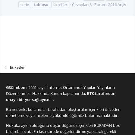
serie
tablosu
ücretler
Cevaplar: 3
Forum:
2016 Arşiv
Etiketler
GSCimbom
, 5651 sayılı İnternet Ortamında Yapılan Yayınların
Düzenlenmesi Hakkında Kanun kapsamında,
BTK tarafından
onaylı bir yer sağlayıcı
dır.
Bu nedenle, kullanıcılar tarafından oluşturulan içerikleri önceden
denetleme veya inceleme yükümlülüğümüz bulunmamaktadır.
Hukuka aykırı olduğunu düşündüğünüz içerikleri
BURADAN
bize
bildirebilirsiniz. En kısa sürede değerlendirme yapılarak gerekli