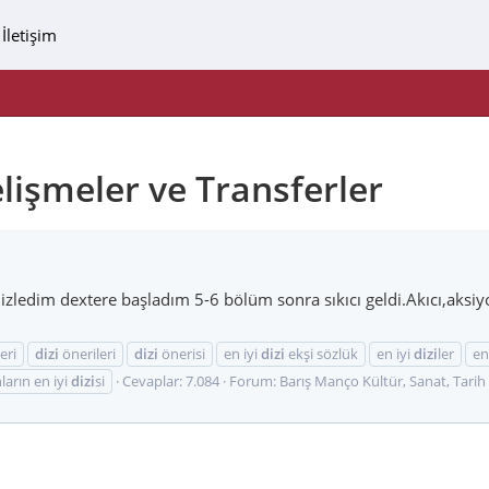
İletişim
elişmeler ve Transferler
izledim dextere başladım 5-6 bölüm sonra sıkıcı geldi.Akıcı,aksiyo
eri
dizi
önerileri
dizi
önerisi
en iyi
dizi
ekşi sözlük
en iyi
dizi
ler
en
arın en iyi
dizi
si
Cevaplar: 7.084
Forum:
Barış Manço Kültür, Sanat, Tari