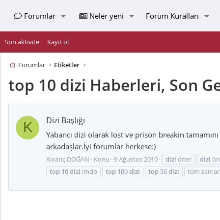
Forumlar
Neler yeni
Forum Kuralları
Son aktivite
Kayıt ol
Forumlar
Etiketler
top 10 dizi Haberleri, Son G
Dizi Başlığı
K
Yabancı dizi olarak lost ve prison breakin tamamını 
arkadaşlar.İyi forumlar herkese:)
Kıvanç DOĞAN
Konu
9 Ağustos 2010
dizi
öner
dizi
ön
top
10
dizi
imdb
top
10
0
dizi
top
50
dizi
tüm zamanl