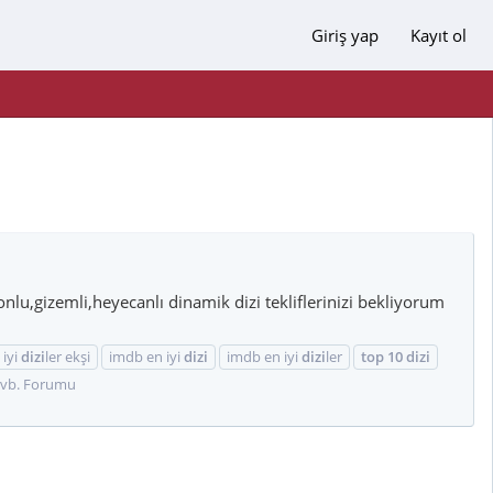
Giriş yap
Kayıt ol
nlu,gizemli,heyecanlı dinamik dizi tekliflerinizi bekliyorum
 iyi
dizi
ler ekşi
imdb en iyi
dizi
imdb en iyi
dizi
ler
top
10
dizi
h vb. Forumu