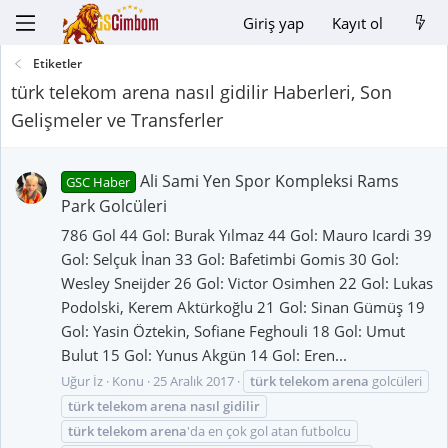
Giriş yap
Kayıt ol
Etiketler
türk telekom arena nasıl gidilir Haberleri, Son
Gelişmeler ve Transferler
Ali Sami Yen Spor Kompleksi Rams
GSC Haber
Park Golcüleri
786 Gol 44 Gol: Burak Yılmaz 44 Gol: Mauro Icardi 39
Gol: Selçuk İnan 33 Gol: Bafetimbi Gomis 30 Gol:
Wesley Sneijder 26 Gol: Victor Osimhen 22 Gol: Lukas
Podolski, Kerem Aktürkoğlu 21 Gol: Sinan Gümüş 19
Gol: Yasin Öztekin, Sofiane Feghouli 18 Gol: Umut
Bulut 15 Gol: Yunus Akgün 14 Gol: Eren...
Uğur İz
Konu
25 Aralık 2017
türk
telekom
arena
golcüleri
türk
telekom
arena
nasıl
gidilir
türk
telekom
arena
'da en çok gol atan futbolcu