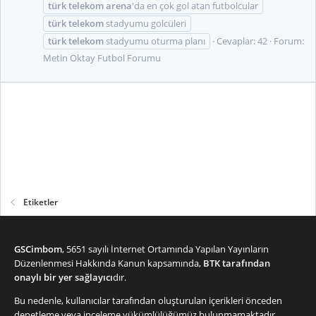
türk
telekom
arena
'da en çok gol atan futbolcular
türk
telekom
stadyumu golcüleri
türk
telekom
stadyumu oturma planı
Cevaplar: 42
Forum:
Metin Oktay Futbol Forumu
Etiketler
GSCimbom
, 5651 sayılı İnternet Ortamında Yapılan Yayınların
Düzenlenmesi Hakkında Kanun kapsamında,
BTK tarafından
onaylı bir yer sağlayıcı
dır.
Bu nedenle, kullanıcılar tarafından oluşturulan içerikleri önceden
denetleme veya inceleme yükümlülüğümüz bulunmamaktadır.