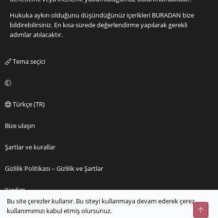
Hukuka aykırı olduğunu düşündüğünüz içerikleri
BURADAN
bize
bildirebilirsiniz. En kısa sürede değerlendirme yapılarak gerekli
adımlar atılacaktır.
Tema seçici
Türkçe (TR)
Bize ulaşın
Şartlar ve kurallar
Gizlilik Politikası – Gizlilik ve Şartlar
Yardım
Bu site çerezler kullanır. Bu siteyi kullanmaya devam ederek çerez
Üst
kullanımımızı kabul etmiş olursunuz.
Ana sayfa