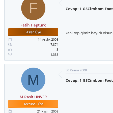
F
Cevap: 1 GSCimbom Footb
Fatih Heptürk
Yeni topiğimiz hayırlı olsu
14 Aralık 2008
7.874
3
1.333
30 Kasım 2009
M
Cevap: 1 GSCimbom Footb
M.Rasit ÜNVER
21 Kasım 2008