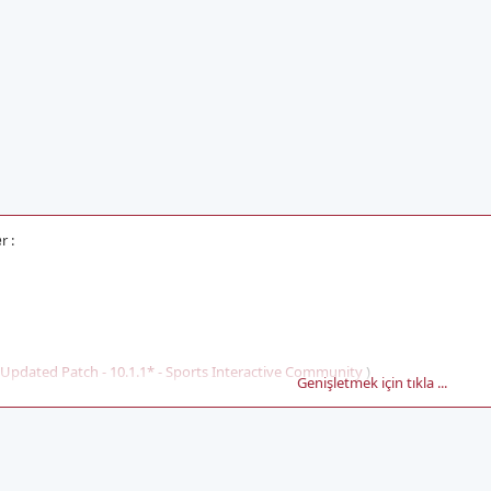
e
r :
pdated Patch - 10.1.1* - Sports Interactive Community
)
Genişletmek için tıkla ...