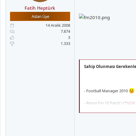
a
i
n
h
Fatih Heptürk
i
14 Aralık 2008
7.874
3
1.333
Sahip Olunması Gerekenl
- Football Manager 2010
- Resmi Fm 10 Patch'i (
*NEW U
- Hamachi bağlantısı