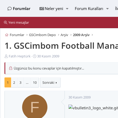
Forumlar
Neler yeni
Forum Kuralları
İ
Yeni mesajlar
Forumlar
GSCimbom Depo
Arşiv
2009 Arşiv
1. GSCimbom Football Manag
K
B
Fatih Heptürk
30 Kasım 2009
o
a
n
ş
Üzgünüz bu konu cevaplar için kapatılmıştır...
u
l
y
a
u
n
1
2
3
…
10
Sonraki
B
g
a
ı
30 Kasım 2009
ş
ç
F
l
t
a
a
t
r