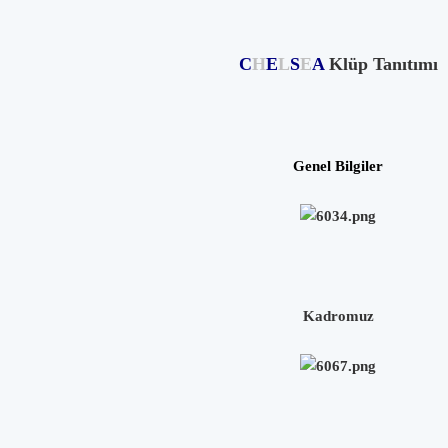
C
H
E
L
S
E
A
Klüp Tanıtımı
Genel Bilgiler
Kadromuz