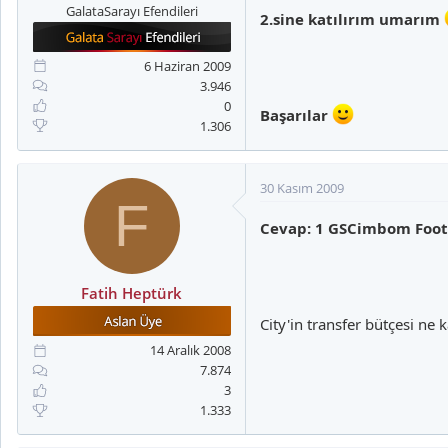
GalataSarayı Efendileri
2.sine katılırım umarım
6 Haziran 2009
3.946
0
Başarılar
1.306
30 Kasım 2009
F
Cevap: 1 GSCimbom Footb
Fatih Heptürk
City'in transfer bütçesi ne
14 Aralık 2008
7.874
3
1.333