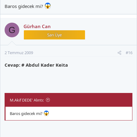
Baros gidecek mi?
Gürhan Can
G
2 Temmuz 2009
#16
Cevap: # Abdul Kader Keita
M.Akif DEDE' Alıntı:
Baros gidecek mi?