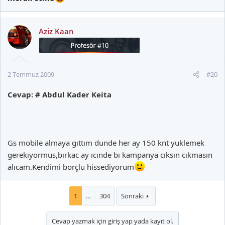
Aziz Kaan
2 Temmuz 2009
#20
Cevap: # Abdul Kader Keita
Gs mobile almaya gıttım dunde her ay 150 knt yuklemek
gerekıyormus,bırkac ay ıcınde bı kampanya cıksın cıkmasın
alıcam.Kendimi borçlu hissediyorum
1
…
304
Sonraki
Cevap yazmak için giriş yap yada kayıt ol.