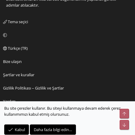
adımlar atılacaktır.
Tema seçici
Türkçe (TR)
Bize ulaşın
Şartlar ve kurallar
Gizlilik Politikası – Gizlilik ve Şartlar
Yardım
Bu site çerezler kullanır. Bu siteyi kullanmaya devam ederek çerez
Üst
kullanımımızı kabul etmiş olursunuz.
Ana sayfa
Alt
R
Kabul
Daha fazla bilgi edin…
S