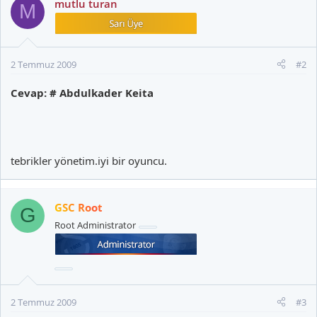
mutlu turan
M
2 Temmuz 2009
#2
Cevap: # Abdulkader Keita
tebrikler yönetim.iyi bir oyuncu.
GSC Root
G
Root Administrator
2 Temmuz 2009
#3