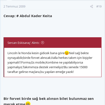
2 Temmuz 2009
#19
Cevap: # Abdul Kader Keita
Sercan Eskisaraç' Alıntı:
Lincoln le Nonda kesin gidicek bana göre
Neil sağ bekte
oynayabilir,birde forvet alınıcak.Valla herkes takım için bişiyler
yapmalı!!!Forma,Gs mobile,Kombine ne yapılabiliyorsa
yapmalıyız.Takımımıza destek vermeliyiz!Bu senede 15000
taraftar gelirse maçlara,bu yapılan emeğe yazık!
Bir forvet birde sağ bek alınsın bilet bulunmaz sen
merak etme