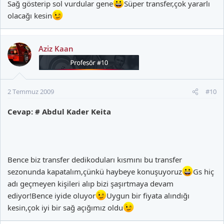
Sağ gösterip sol vurdular gene
Süper transfer,çok yararlı
olacağı kesin
Aziz Kaan
2 Temmuz 2009
#10
Cevap: # Abdul Kader Keita
Bence biz transfer dedikoduları kısmını bu transfer
sezonunda kapatalım,çünkü haybeye konuşuyoruz
Gs hiç
adı geçmeyen kişileri alıp bizi şaşırtmaya devam
ediyor!Bence iyide oluyor
Uygun bir fiyata alındığı
kesin,çok iyi bir sağ açığımız oldu