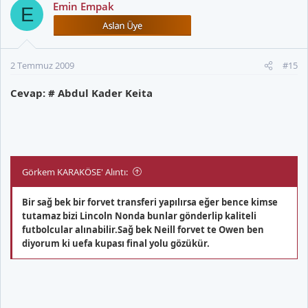
Emin Empak
E
2 Temmuz 2009
#15
Cevap: # Abdul Kader Keita
Görkem KARAKÖSE' Alıntı:
Bir sağ bek bir forvet transferi yapılırsa eğer bence kimse
tutamaz bizi Lincoln Nonda bunlar gönderlip kaliteli
futbolcular alınabilir.Sağ bek Neill forvet te Owen ben
diyorum ki uefa kupası final yolu gözükür.