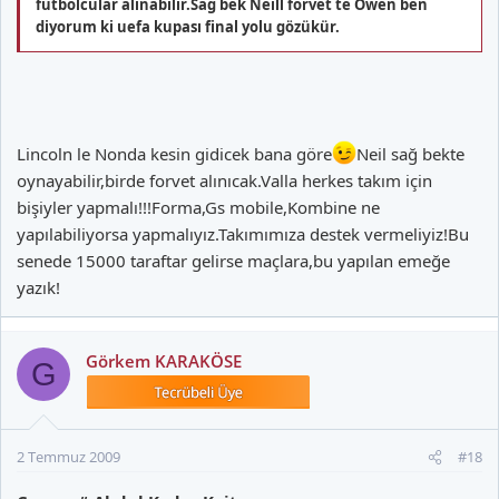
futbolcular alınabilir.Sağ bek Neill forvet te Owen ben
diyorum ki uefa kupası final yolu gözükür.
Lincoln le Nonda kesin gidicek bana göre
Neil sağ bekte
oynayabilir,birde forvet alınıcak.Valla herkes takım için
bişiyler yapmalı!!!Forma,Gs mobile,Kombine ne
yapılabiliyorsa yapmalıyız.Takımımıza destek vermeliyiz!Bu
senede 15000 taraftar gelirse maçlara,bu yapılan emeğe
yazık!
Görkem KARAKÖSE
G
2 Temmuz 2009
#18