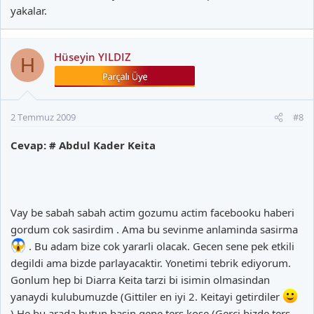
yakalar.
Hüseyin YILDIZ
H
2 Temmuz 2009
#8
Cevap: # Abdul Kader Keita
Vay be sabah sabah actim gozumu actim facebooku haberi
gordum cok sasirdim . Ama bu sevinme anlaminda sasirma
. Bu adam bize cok yararli olacak. Gecen sene pek etkili
degildi ama bizde parlayacaktir. Yonetimi tebrik ediyorum.
Gonlum hep bi Diarra Keita tarzi bi isimin olmasindan
yanaydi kulubumuzde (Gittiler en iyi 2. Keitayi getirdiler
) He bu arada butun basin gene ters kose (Gerci bizde ters