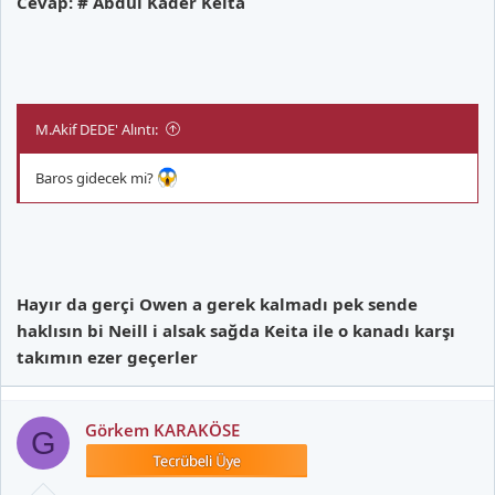
Cevap: # Abdul Kader Keita
M.Akif DEDE' Alıntı:
Baros gidecek mi?
Hayır da gerçi Owen a gerek kalmadı pek sende
haklısın bi Neill i alsak sağda Keita ile o kanadı karşı
takımın ezer geçerler
Görkem KARAKÖSE
G