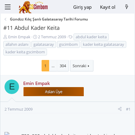
Giriş yap
Kayıt ol
Gündüz Kılıç Şanlı Galatasaray Tarihi Forumu
#11 Abdul Kader Keita
K
B
E
Emin Empak
2 Temmuz 2009
abdul kader keita
o
a
t
allahın aslanı
galatasaray
gscimbom
kader keita galatasaray
n
ş
i
kader keita gscimbom
u
l
k
y
a
e
1
…
304
Sonraki
u
n
t
B
g
l
a
ı
e
Emin Empak
ş
E
ç
r
l
t
a
a
t
r
a
i
2 Temmuz 2009
#1
n
h
i