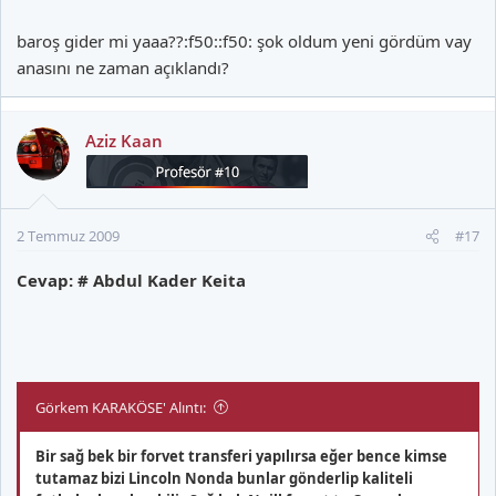
baroş gider mi yaaa??:f50::f50: şok oldum yeni gördüm vay
anasını ne zaman açıklandı?
Aziz Kaan
2 Temmuz 2009
#17
Cevap: # Abdul Kader Keita
Görkem KARAKÖSE' Alıntı:
Bir sağ bek bir forvet transferi yapılırsa eğer bence kimse
tutamaz bizi Lincoln Nonda bunlar gönderlip kaliteli