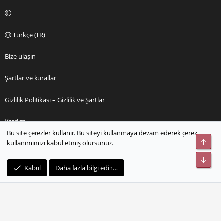
Türkçe (TR)
Bize ulaşın
Şartlar ve kurallar
Gizlilik Politikası – Gizlilik ve Şartlar
Yardım
Bu site çerezler kullanır. Bu siteyi kullanmaya devam ederek çerez
Üst
kullanımımızı kabul etmiş olursunuz.
Ana sayfa
Alt
R
Kabul
Daha fazla bilgi edin…
S
S