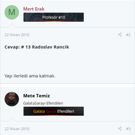
Mert Erak
M
22 Nisan 2010
#2
Cevap: # 13 Radoslav Rancik
Yaşı ilerledi ama kalmalı.
Mete Temiz
GalataSarayı Efendileri
22 Nisan 2010
#3