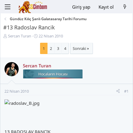
Giriş yap
Kayıt ol
Gündüz Kılıç Şanlı Galatasaray Tarihi Forumu
#13 Radoslav Rancik
K
B
Sercan Turan
22 Nisan 2010
o
a
n
ş
1
2
3
4
Sonraki
u
l
y
a
Sercan Turan
u
n
B
g
a
ı
ş
ç
l
t
22 Nisan 2010
#1
a
a
t
r
a
i
n
h
i
13 RADOSLAV RANCIK