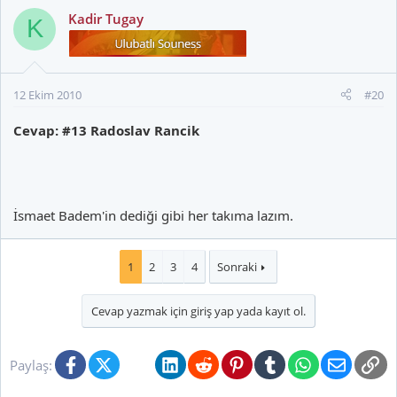
Kadir Tugay
K
12 Ekim 2010
#20
Cevap: #13 Radoslav Rancik
İsmaet Badem'in dediği gibi her takıma lazım.
1
2
3
4
Sonraki
Cevap yazmak için giriş yap yada kayıt ol.
Facebook
X (Twitter)
Bluesky
LinkedIn
Reddit
Pinterest
Tumblr
WhatsApp
E-posta
Li
Paylaş: