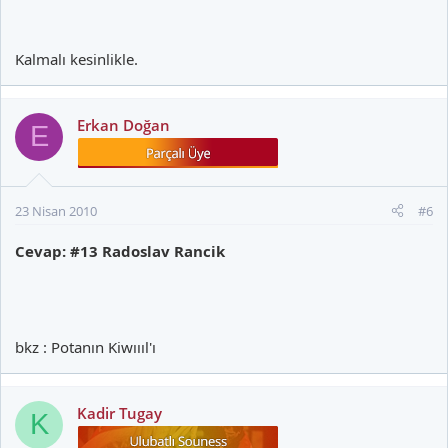
Kalmalı kesinlikle.
Erkan Doğan
E
23 Nisan 2010
#6
Cevap: #13 Radoslav Rancik
bkz : Potanın Kiwıııl'ı
Kadir Tugay
K