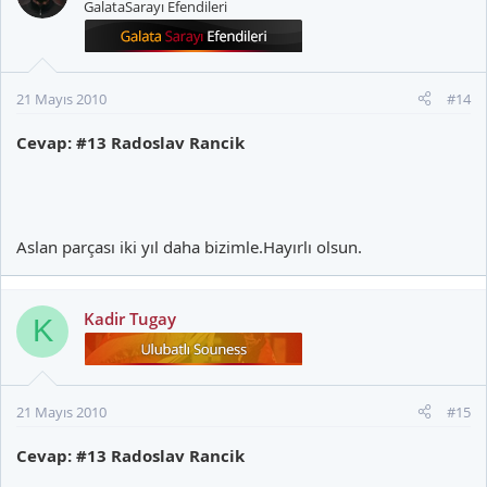
GalataSarayı Efendileri
21 Mayıs 2010
#14
Cevap: #13 Radoslav Rancik
Aslan parçası iki yıl daha bizimle.Hayırlı olsun.
Kadir Tugay
K
21 Mayıs 2010
#15
Cevap: #13 Radoslav Rancik