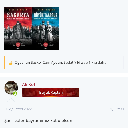
Oğuzhan Sesko
,
Cem Aydan
,
Sedat Yıldız
ve 1 kişi daha
T
e
p
k
Ali Kol
i
l
e
r
30 Ağustos 2022
#90
:
Şanlı zafer bayramımız kutlu olsun.