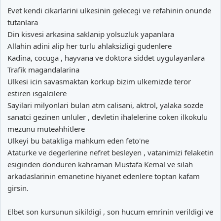
Evet kendi cikarlarini ulkesinin gelecegi ve refahinin onunde
tutanlara
Din kisvesi arkasina saklanip yolsuzluk yapanlara
Allahin adini alip her turlu ahlaksizligi gudenlere
Kadina, cocuga , hayvana ve doktora siddet uygulayanlara
Trafik magandalarina
Ulkesi icin savasmaktan korkup bizim ulkemizde teror
estiren isgalcilere
Sayilari milyonlari bulan atm calisani, aktrol, yalaka sozde
sanatci gezinen unluler , devletin ihalelerine coken ilkokulu
mezunu muteahhitlere
Ulkeyi bu batakliga mahkum eden feto'ne
Ataturke ve degerlerine nefret besleyen , vatanimizi felaketin
esiginden donduren kahraman Mustafa Kemal ve silah
arkadaslarinin emanetine hiyanet edenlere toptan kafam
girsin.
Elbet son kursunun sikildigi , son hucum emrinin verildigi ve