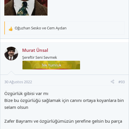
Oğuzhan Sesko
ve
Cem Aydan
T
e
p
k
Murat Ünsal
i
Şereftir Seni Sevmek
l
e
r
:
30 Ağustos 2022
#93
Özgürlük gibisi var mı
Bize bu özgürlüğü sağlamak için canını ortaya koyanlara bin
selam olsun
Zafer Bayramı ve özgürlüğümüzün şerefine gelsin bu parça