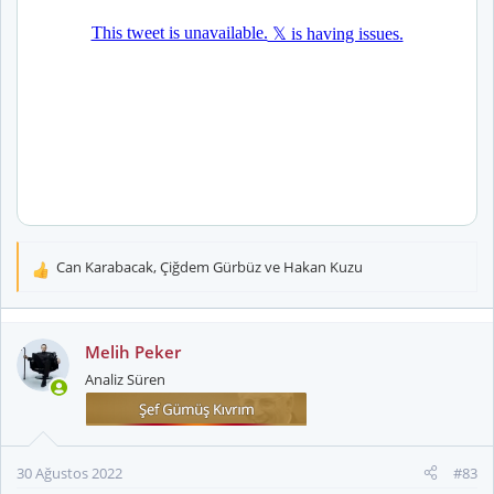
Can Karabacak
,
Çiğdem Gürbüz
ve
Hakan Kuzu
T
e
p
k
Melih Peker
i
Analiz Süren
l
e
r
:
30 Ağustos 2022
#83