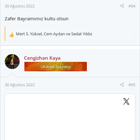
r
30 Ağustos 2022
#94
:
Zafer Bayramımız kultu olsun
Mert S. Yüksel
,
Cem Aydan
ve
Sedat Yıldız
T
e
p
k
Cengizhan Kaya
i
l
e
r
30 Ağustos 2022
#95
: