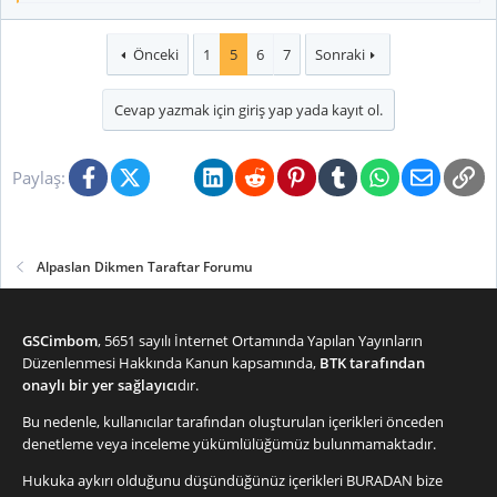
e
p
k
Önceki
1
5
6
7
Sonraki
i
l
Cevap yazmak için giriş yap yada kayıt ol.
e
r
:
Facebook
X (Twitter)
Bluesky
LinkedIn
Reddit
Pinterest
Tumblr
WhatsApp
E-posta
Li
Paylaş:
Alpaslan Dikmen Taraftar Forumu
GSCimbom
, 5651 sayılı İnternet Ortamında Yapılan Yayınların
Düzenlenmesi Hakkında Kanun kapsamında,
BTK tarafından
onaylı bir yer sağlayıcı
dır.
Bu nedenle, kullanıcılar tarafından oluşturulan içerikleri önceden
denetleme veya inceleme yükümlülüğümüz bulunmamaktadır.
Hukuka aykırı olduğunu düşündüğünüz içerikleri
BURADAN
bize