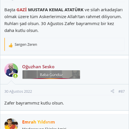
Başta
GAZİ
MUSTAFA KEMAL ATATÜRK
ve silah arkadaşları
olmak üzere tüm Askerlerimize Allah'tan rahmet diliyorum.
Ruhları şad olsun. 30 Ağustos Zafer bayramımız bir kez
daha kutlu olsun.
Sergen Zeren
T
e
p
k
Oğuzhan Sesko
i
l
e
r
30 Ağustos 2022
#87
:
Zafer bayramımız kutlu olsun.
Emrah Yıldırım
Moderasyon Ekipler Amiri