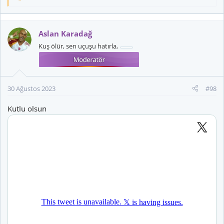
e
p
k
Aslan Karadağ
i
Kuş ölür, sen uçuşu hatırla,
l
e
r
:
30 Ağustos 2023
#98
Kutlu olsun