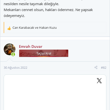
nesilden nesile taşımak dileğiyle.
Mekanları cennet olsun, hakları ödenmez. Ne yapsak
ödeyemeyiz.
Can Karabacak
ve
Hakan Kuzu
T
e
p
k
Emrah Duvar
i
l
e
r
30 Ağustos 2022
#82
: