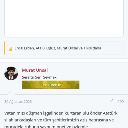
Erdal Erden
,
Ata B. Oğuz
,
Murat Ünsal
ve 1 kişi daha
T
e
p
k
Murat Ünsal
i
Şereftir Seni Sevmek
l
e
r
:
30 Ağustos 2023
#99
Vatanımızı düşman işgalinden kurtaran ulu önder Atatürk,
silah arkadaşları ve tüm şehitlerimizin aziz hatırasına ve
mücadele ruhuna saygı,minnet ve özlemle...