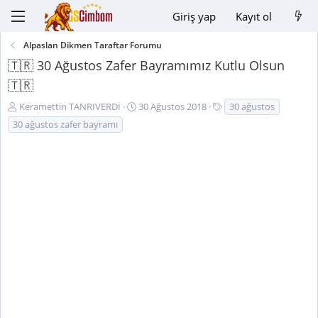
Giriş yap
Kayıt ol
Alpaslan Dikmen Taraftar Forumu
🇹🇷 30 Ağustos Zafer Bayramımız Kutlu Olsun
🇹🇷
K
B
E
Keramettin TANRIVERDİ
30 Ağustos 2018
30 ağustos
o
a
t
30 ağustos zafer bayramı
n
ş
i
u
l
k
y
a
e
u
n
t
B
g
l
a
ı
e
ş
ç
r
l
t
a
a
t
r
a
i
n
h
i