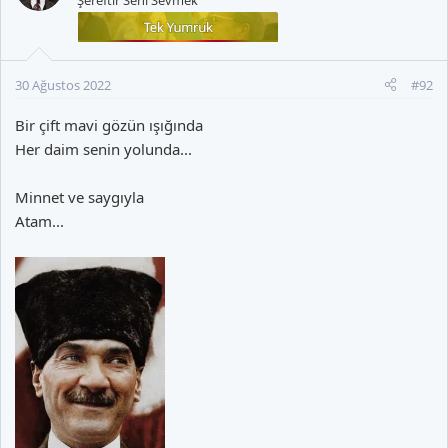
l
e
r
:
30 Ağustos 2022
#92
Bir çift mavi gözün ışığında
Her daim senin yolunda...
Minnet ve saygıyla
Atam...