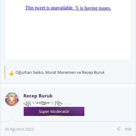
Oğuzhan Sesko
,
Murat Menemen
ve
Recep Buruk
T
e
p
k
Recep Buruk
i
꧁⎝ 𓆩༺🥰༻𓆪 ⎠꧂
l
e
r
:
30 Ağustos 2022
#96