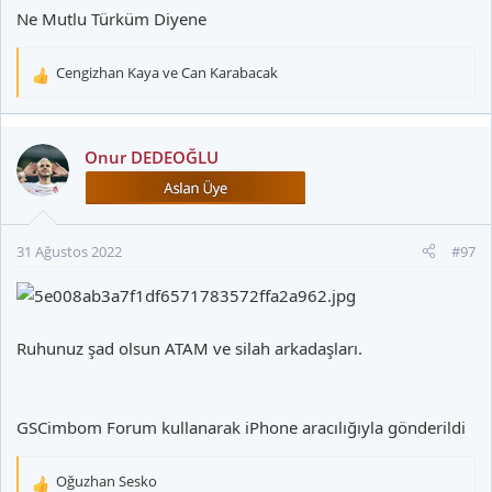
Ne Mutlu Türküm Diyene
Cengizhan Kaya
ve
Can Karabacak
T
e
p
k
Onur DEDEOĞLU
i
l
e
r
31 Ağustos 2022
#97
:
Ruhunuz şad olsun ATAM ve silah arkadaşları.
GSCimbom Forum kullanarak iPhone aracılığıyla gönderildi
Oğuzhan Sesko
T