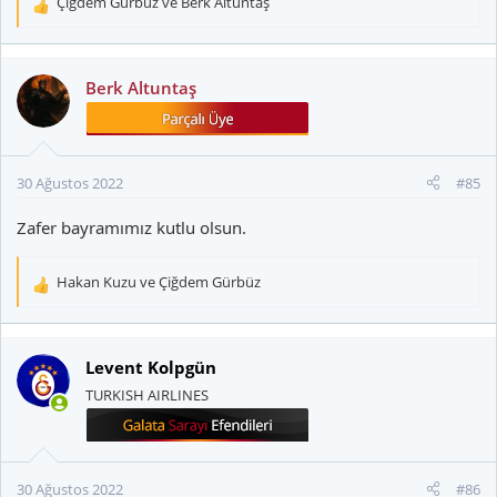
Çiğdem Gürbüz
ve
Berk Altuntaş
T
e
p
k
Berk Altuntaş
i
l
e
r
30 Ağustos 2022
#85
:
Zafer bayramımız kutlu olsun.
Hakan Kuzu
ve
Çiğdem Gürbüz
T
e
p
k
Levent Kolpgün
i
TURKISH AIRLINES
l
e
r
:
30 Ağustos 2022
#86