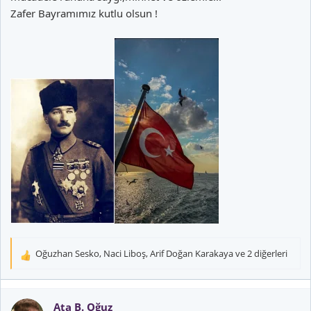
Zafer Bayramımız kutlu olsun !
Oğuzhan Sesko
,
Naci Liboş
,
Arif Doğan Karakaya
ve 2 diğerleri
T
e
p
k
Ata B. Oğuz