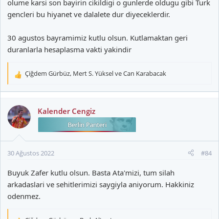
olume karsi son bayirin cikildigi o gunlerde oldugu gibi Turk
gencleri bu hiyanet ve dalalete dur diyeceklerdir.
30 agustos bayramimiz kutlu olsun. Kutlamaktan geri
duranlarla hesaplasma vakti yakindir
Çiğdem Gürbüz
,
Mert S. Yüksel
ve
Can Karabacak
T
e
p
k
Kalender Cengiz
i
l
e
r
30 Ağustos 2022
#84
:
Buyuk Zafer kutlu olsun. Basta Ata'mizi, tum silah
arkadaslari ve sehitlerimizi saygiyla aniyorum. Hakkiniz
odenmez.