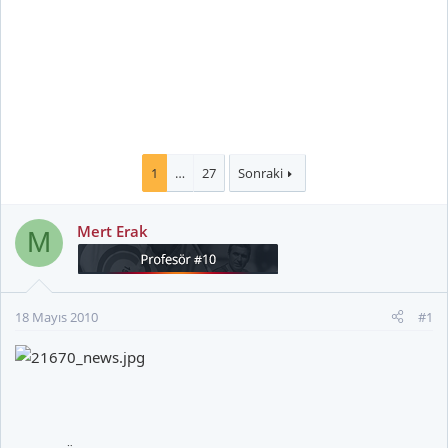
1
…
27
Sonraki
Mert Erak
M
18 Mayıs 2010
#1