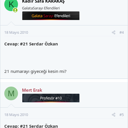
Kadir Safa KARAKAŞ
K
GalataSarayı Efendileri
18 Mayıs 2010
#4
Cevap: #21 Serdar Özkan
21 numarayı giyeceği kesin mi?
Mert Erak
M
18 Mayıs 2010
#5
Cevap: #21 Serdar Özkan