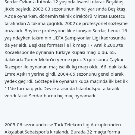
Serdar Özkan'a futbola 12 yaşında lisanslı olarak Beşiktaş
JK'de başladı. 2002-03 sezonunun ikinci yarısında Beşiktaş
A2'de oynarken, dönemin teknik direktörü Mircea Lucescu
tarafından A takıma çağrıldı. 2002'de profesyonel sözleşme
imzaladı. Böylece profesyonellikle tanışan Serdar, henüz 16
yaşındayken takımının UEFA Şampiyonlar Ligi kadrosunda
da yer aldı. Beşiktaş forması ile ilk maçı 17 Aralık 2003'te
Kocaelispor ile oynanan Türkiye Kupası maçı oldu. 65.
dakikada Tümer Metin'in yerine girdi. 3 gün sonra Çaykur
Rizespor ile oynanan maç ise ilk lig maçı oldu. 66. dakikada
Emre Aşık'ın yerine girdi. 2004-05 sezonunu genel olarak
yedek geçirdi. Göztepe ile oynanan kupa maçında ilk kez ilk
11'de forma giydi. Devre arasında İstanbulspor'a kiralık
veridi fakat Serdar burda hiç maç oynamadı.
2005-06 sezonunda ise Türk Telekom Lig A ekiplerinden
Akçaabat Sebatspor'a kiralandı. Burada 32 maçta forma