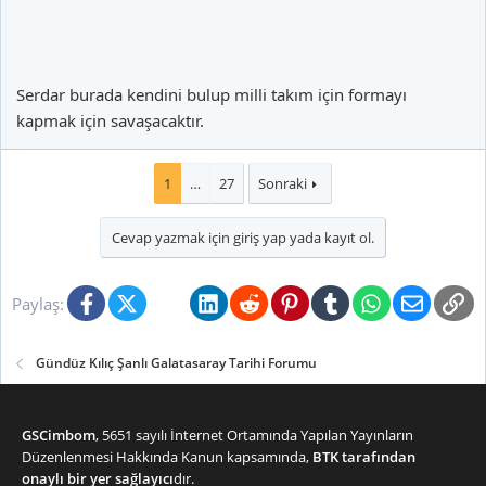
Serdar burada kendini bulup milli takım için formayı
kapmak için savaşacaktır.
1
…
27
Sonraki
Cevap yazmak için giriş yap yada kayıt ol.
Facebook
X (Twitter)
Bluesky
LinkedIn
Reddit
Pinterest
Tumblr
WhatsApp
E-posta
Li
Paylaş:
Gündüz Kılıç Şanlı Galatasaray Tarihi Forumu
GSCimbom
, 5651 sayılı İnternet Ortamında Yapılan Yayınların
Düzenlenmesi Hakkında Kanun kapsamında,
BTK tarafından
onaylı bir yer sağlayıcı
dır.