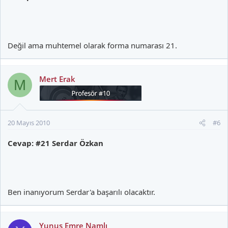
Değil ama muhtemel olarak forma numarası 21.
Mert Erak
M
20 Mayıs 2010
#6
Cevap: #21 Serdar Özkan
Ben inanıyorum Serdar'a başarılı olacaktır.
Yunus Emre Namlı