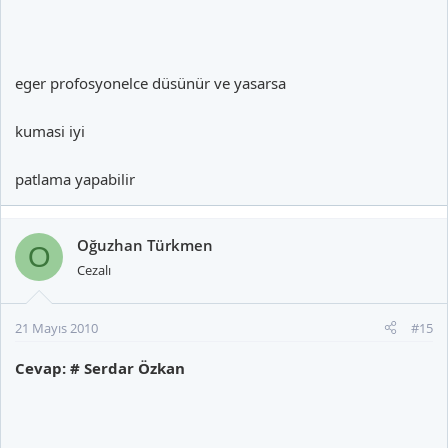
eger profosyonelce düsünür ve yasarsa
kumasi iyi
patlama yapabilir
Oğuzhan Türkmen
O
Cezalı
21 Mayıs 2010
#15
Cevap: # Serdar Özkan