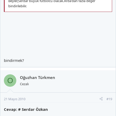
Beyler,Serdar büyük futbolcu olacak.Arda'dan fazla değer
bindirilebilir.
bindirmek?
Oğuzhan Türkmen
O
Cezalı
21 Mayıs 2010
#19
Cevap: # Serdar Özkan