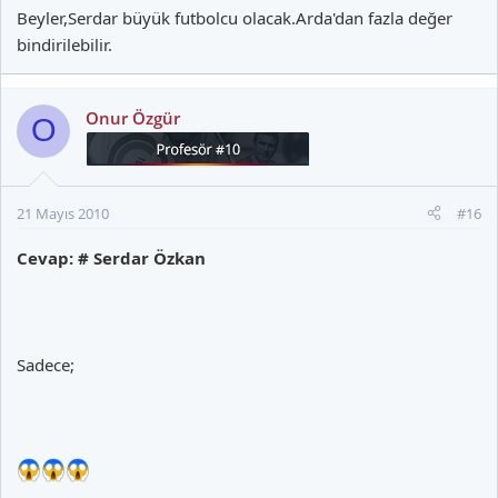
Beyler,Serdar büyük futbolcu olacak.Arda'dan fazla değer
bindirilebilir.
Onur Özgür
O
21 Mayıs 2010
#16
Cevap: # Serdar Özkan
Sadece;