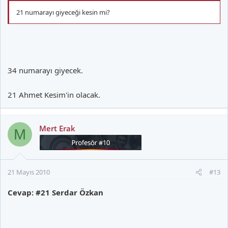
21 numarayı giyeceği kesin mi?
34 numarayı giyecek.
21 Ahmet Kesim'in olacak.
Mert Erak
M
21 Mayıs 2010
#13
Cevap: #21 Serdar Özkan