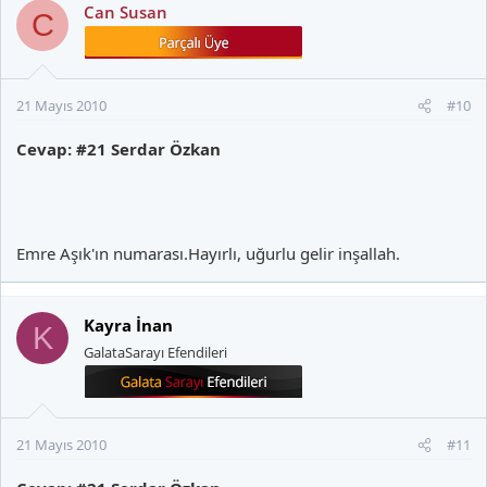
Can Susan
C
21 Mayıs 2010
#10
Cevap: #21 Serdar Özkan
Emre Aşık'ın numarası.Hayırlı, uğurlu gelir inşallah.
Kayra İnan
K
GalataSarayı Efendileri
21 Mayıs 2010
#11