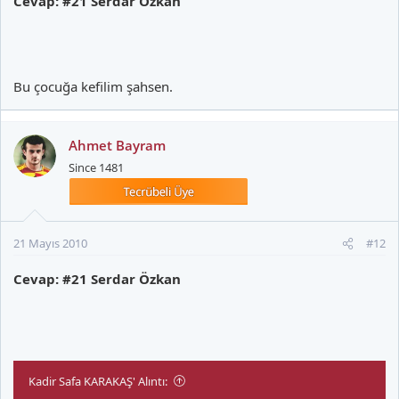
Cevap: #21 Serdar Özkan
Bu çocuğa kefilim şahsen.
Ahmet Bayram
Since 1481
21 Mayıs 2010
#12
Cevap: #21 Serdar Özkan
Kadir Safa KARAKAŞ' Alıntı: