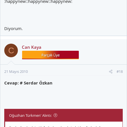
:happynew::happynew::happynew:
Diyorum.
Can Kaya
C
21 Mayıs 2010
#18
Cevap: # Serdar Özkan
Oğuzhan Türkmen' Alıntı: