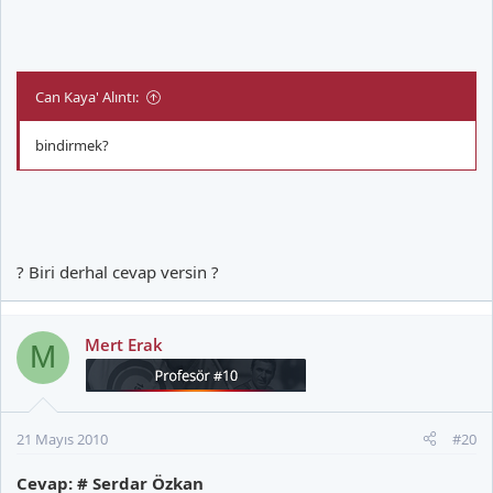
Can Kaya' Alıntı:
bindirmek?
? Biri derhal cevap versin ?
Mert Erak
M
21 Mayıs 2010
#20
Cevap: # Serdar Özkan