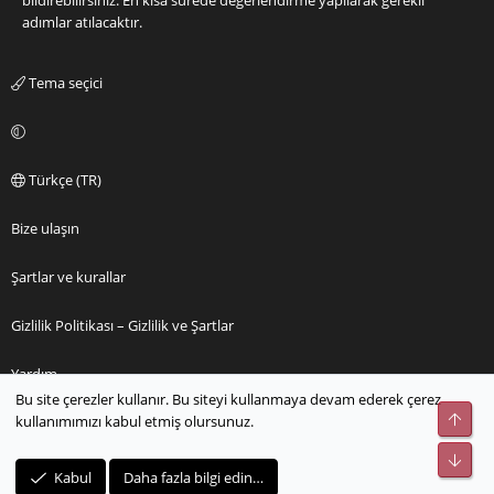
bildirebilirsiniz. En kısa sürede değerlendirme yapılarak gerekli
adımlar atılacaktır.
Tema seçici
Türkçe (TR)
Bize ulaşın
Şartlar ve kurallar
Gizlilik Politikası – Gizlilik ve Şartlar
Yardım
Bu site çerezler kullanır. Bu siteyi kullanmaya devam ederek çerez
Üst
kullanımımızı kabul etmiş olursunuz.
Ana sayfa
Alt
R
Kabul
Daha fazla bilgi edin…
S