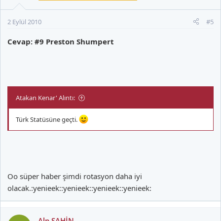
2 Eylül 2010
#5
Cevap: #9 Preston Shumpert
Atakan Kenar' Alıntı:
Türk Statüsüne geçti.
Oo süper haber şimdi rotasyon daha iyi
olacak.:yenieek::yenieek::yenieek::yenieek:
Alp ŞAHİN