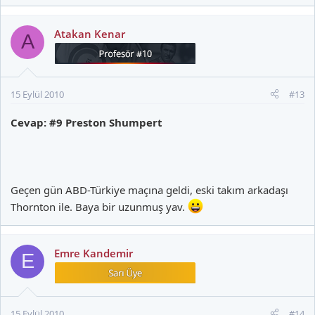
Atakan Kenar
A
15 Eylül 2010
#13
Cevap: #9 Preston Shumpert
Geçen gün ABD-Türkiye maçına geldi, eski takım arkadaşı
Thornton ile. Baya bir uzunmuş yav.
Emre Kandemir
E
15 Eylül 2010
#14