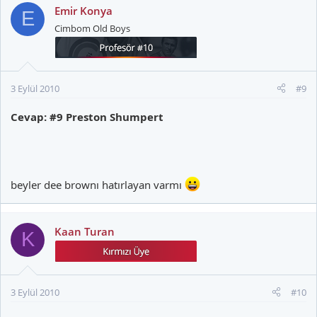
Emir Konya
E
Cimbom Old Boys
3 Eylül 2010
#9
Cevap: #9 Preston Shumpert
beyler dee brownı hatırlayan varmı
Kaan Turan
K
3 Eylül 2010
#10