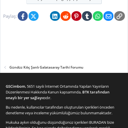
Facebook
X (Twitter)
Bluesky
LinkedIn
Reddit
Pinterest
Tumblr
WhatsApp
E-posta
Li
Paylaş:
Gündüz Kılıç Şanlı Galatasaray Tarihi Forumu
GSCimbom
, 5651 sayılı İnternet Ortamında Yapılan Yayınların
Düzenlenmesi Hakkında Kanun kapsamında,
BTK tarafından
onaylı bir yer sağlayıcı
dır.
Bu nedenle, kullanıcılar tarafından oluşturulan içerikleri önceden
denetleme veya inceleme yükümlülüğümüz bulunmamaktadır.
Hukuka aykırı olduğunu düşündüğünüz içerikleri
BURADAN
bize