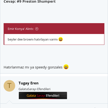
Cevap: #9 Preston Shumpert
Emir Konya' Alıntı:
beyler dee brownı hatırlayan varmı
Hatırlanmaz mı ya speedy gonzales
Tugay Eren
T
GalataSarayı Efendileri