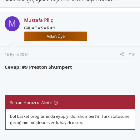
Mustafa Piliç
M
G4L★T★S★R★Y
16 Eylül 2010
#16
Cevap: #9 Preston Shumpert
Sercan Horozcu' Alıntı:
bol basket programında eyüp yıldız, Shumpert'in Türk statüsüne
geçtiğinin müjdesini verdi. hayırlı olsun.