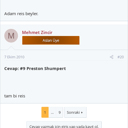
Adam reis beyler.
Mehmet Zincir
M
7 Ekim 2010
#20
Cevap: #9 Preston Shumpert
tam bi reis
1
…
9
Sonraki
Cevap yazmak için giriş yap yada kayıt ol.