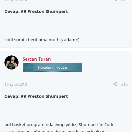
Cevap: #9 Preston Shumpert
katil suratlı herif ama müthiş adam=)
Sercan Turan
16 Eylül 2010
#15
Cevap: #9 Preston Shumpert
bol basket programında eyüp yıldız, Shumpert'in Türk
statüsüne geçtiğinin müjdesini verdi. hayırlı olsun.