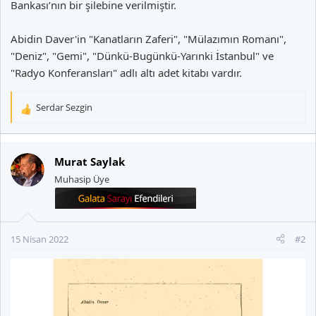
Bankası’nın bir şilebine verilmiştir.
Abidin Daver'in "Kanatların Zaferi", "Mülazımın Romanı",
"Deniz", "Gemi", "Dünkü-Bugünkü-Yarınki İstanbul" ve
"Radyo Konferansları" adlı altı adet kitabı vardır.
Serdar Sezgin
T
e
p
k
Murat Saylak
i
Muhasip Üye
l
e
r
:
15 Nisan 2022
#2