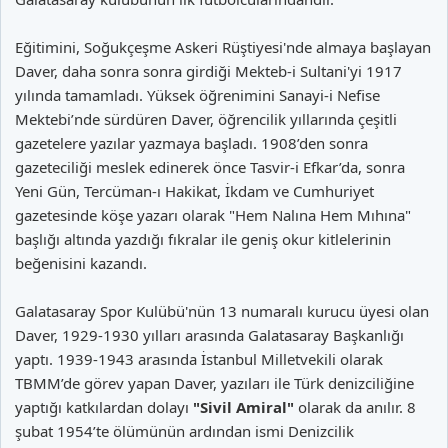
Eğitimini, Soğukçeşme Askeri Rüştiyesi'nde almaya başlayan
Daver, daha sonra sonra girdiği Mekteb-i Sultani'yi 1917
yılında tamamladı. Yüksek öğrenimini Sanayi-i Nefise
Mektebi’nde sürdüren Daver, öğrencilik yıllarında çeşitli
gazetelere yazılar yazmaya başladı. 1908’den sonra
gazeteciliği meslek edinerek önce Tasvir-i Efkar’da, sonra
Yeni Gün, Tercüman-ı Hakikat, İkdam ve Cumhuriyet
gazetesinde köşe yazarı olarak "Hem Nalına Hem Mıhına"
başlığı altında yazdığı fıkralar ile geniş okur kitlelerinin
beğenisini kazandı.
Galatasaray Spor Kulübü'nün 13 numaralı kurucu üyesi olan
Daver, 1929-1930 yılları arasında Galatasaray Başkanlığı
yaptı. 1939-1943 arasında İstanbul Milletvekili olarak
TBMM’de görev yapan Daver, yazıları ile Türk denizciliğine
yaptığı katkılardan dolayı
"Sivil Amiral"
olarak da anılır. 8
şubat 1954’te ölümünün ardından ismi Denizcilik