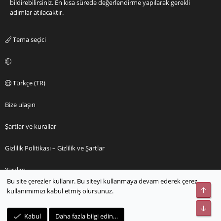
bildirebilirsiniz. En kısa sürede değerlendirme yapılarak gerekli
adımlar atılacaktır.
Tema seçici
Türkçe (TR)
Bize ulaşın
Şartlar ve kurallar
Gizlilik Politikası – Gizlilik ve Şartlar
Yardım
Bu site çerezler kullanır. Bu siteyi kullanmaya devam ederek çerez
Üst
kullanımımızı kabul etmiş olursunuz.
Ana sayfa
Alt
R
Kabul
Daha fazla bilgi edin…