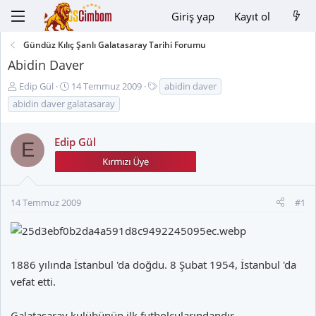
Giriş yap
Kayıt ol
Gündüz Kılıç Şanlı Galatasaray Tarihi Forumu
Abidin Daver
K
B
E
Edip Gül
14 Temmuz 2009
abidin daver
o
a
t
abidin daver galatasaray
n
ş
i
u
l
k
Edip Gül
y
a
e
E
u
n
t
B
g
l
a
ı
e
ş
ç
r
14 Temmuz 2009
#1
l
t
a
a
t
r
a
i
1886 yılında İstanbul 'da doğdu. 8 Şubat 1954, İstanbul 'da
n
h
vefat etti.
i
Galatasaray kulübünün ilk futbolcularındandır.