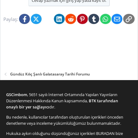
k
Cevap yazmak için giriş yap yada kayıt ol.
i
l
Facebook
X (Twitter)
Bluesky
LinkedIn
Reddit
Pinterest
Tumblr
WhatsApp
E-posta
Li
e
Paylaş:
r
:
Gündüz Kılıç Şanlı Galatasaray Tarihi Forumu
GSCimbom
, 5651 sayılı İnternet Ortamında Yapılan Yayınların
Düzenlenmesi Hakkında Kanun kapsamında,
BTK tarafından
onaylı bir yer sağlayıcı
dır.
Bu nedenle, kullanıcılar tarafından oluşturulan içerikleri önceden
denetleme veya inceleme yükümlülüğümüz bulunmamaktadır.
Hukuka aykırı olduğunu düşündüğünüz içerikleri
BURADAN
bize