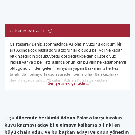
Goksu Toprak' Alıntı:
Galatasaray Denizlispor macinda A.Polat in yuzunu gordum bir
ara.Aklinda cok baska sorular,sorunlar oldugu belliydi.Ne kadar
bitkin,tedirgin gozukuyordu gol geciktikce gerildi.Iste o yuz
ifadesi var ya o belli etti aslinda onun icin bu yilin ne kadar onemli
oldugunu.Elinden gelenin en iyisini yapan Baskanimiz herkez
tarafindan biliniyorki uzun sureden beri alti hafiften kazilarak
devrilmeye calisiliyor.''Bazilari'' Adnan Polat i gercekten
Genişletmek için tıkla ...
istemiyor.Ve eger...
... şu dönemde herkimki Adnan Polat'a karşı bırakın
kuyu kazmayı aday bile olmaya kalkarsa bilinki en
büyük hain odur. Ve bu başkan adayı ve onun yönetim