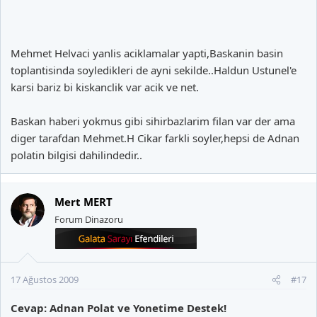
Mehmet Helvaci yanlis aciklamalar yapti,Baskanin basin
toplantisinda soyledikleri de ayni sekilde..Haldun Ustunel'e
karsi bariz bi kiskanclik var acik ve net.
Baskan haberi yokmus gibi sihirbazlarim filan var der ama
diger tarafdan Mehmet.H Cikar farkli soyler,hepsi de Adnan
polatin bilgisi dahilindedir..
Mert MERT
Forum Dinazoru
17 Ağustos 2009
#17
Cevap: Adnan Polat ve Yonetime Destek!