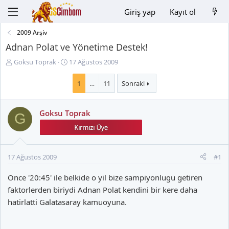
Giriş yap
Kayıt ol
2009 Arşiv
Adnan Polat ve Yönetime Destek!
K
B
Goksu Toprak
17 Ağustos 2009
o
a
n
ş
1
…
11
Sonraki
u
l
y
a
Goksu Toprak
u
n
G
B
g
a
ı
ş
ç
l
t
17 Ağustos 2009
#1
a
a
t
r
Once '20:45' ile belkide o yil bize sampiyonlugu getiren
a
i
faktorlerden biriydi Adnan Polat kendini bir kere daha
n
h
hatirlatti Galatasaray kamuoyuna.
i