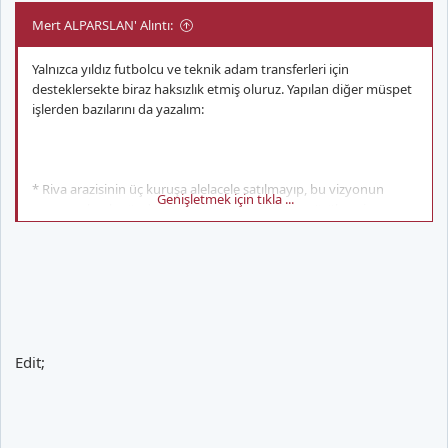
Mert ALPARSLAN' Alıntı:
Yalnızca yıldız futbolcu ve teknik adam transferleri için
desteklersekte biraz haksızlık etmiş oluruz. Yapılan diğer müspet
işlerden bazılarını da yazalım:
* Riva arazisinin üç kuruşa alelacele satılmayıp, bu vizyonun
Genişletmek için tıkla ...
sonucu olarak günden güne kıymetlendiğinin görülmesi ve
buradan maksimum gelir alınabilmesi için yatırım seçeneklerinin
düşünülmesi. (Başkası olsa bu mali ortamda çoktan ilk teklife
satardı)
* Şirket birleşiminin öncelikli hedef olarak alınması (Bunun ne
Edit;
kadar önemli olduğunu bu yönetimle anladık).