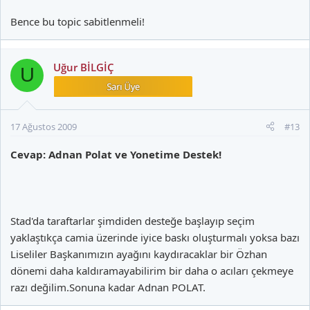
Bence bu topic sabitlenmeli!
Uğur BİLGİÇ
U
17 Ağustos 2009
#13
Cevap: Adnan Polat ve Yonetime Destek!
Stad'da taraftarlar şimdiden desteğe başlayıp seçim
yaklaştıkça camia üzerinde iyice baskı oluşturmalı yoksa bazı
Liseliler Başkanımızın ayağını kaydıracaklar bir Özhan
dönemi daha kaldıramayabilirim bir daha o acıları çekmeye
razı değilim.Sonuna kadar Adnan POLAT.