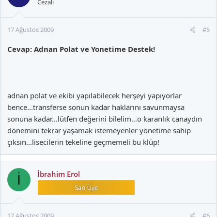
ettirmesin!"
Cezalı
(Lütfen, "Amin" deyin...)
17 Ağustos 2009
#5
Cevap: Adnan Polat ve Yonetime Destek!
adnan polat ve ekibi yapılabilecek herşeyi yapıyorlar
bence...transferse sonun kadar haklarını savunmaysa
sonuna kadar...lütfen değerini bilelim...o karanlık canaydın
dönemini tekrar yaşamak istemeyenler yönetime sahip
çıksın...lisecilerin tekeline geçmemeli bu klüp!
İbrahim Erol
İ
17 Ağustos 2009
#6