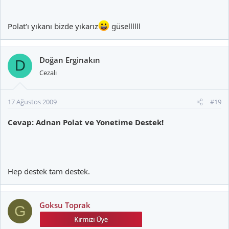
Polat'ı yıkanı bizde yıkarız
güsellllll
Doğan Erginakın
D
Cezalı
17 Ağustos 2009
#19
Cevap: Adnan Polat ve Yonetime Destek!
Hep destek tam destek.
Goksu Toprak
G