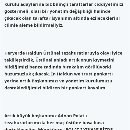
kurulu adaylarına biz bilinçli taraftarlar ciddiyetimizi
göstermeli, olası bir yönetim değişikliği halinde
çıkacak olan taraftar isyanının altında ezileceklerini
cümle aleme bildirmeliyiz.
Heryerde Haldun Üstünel tezahuratlaruyla olayı iyice
tekilleştirdik, Üstünel anladı artık onun kıymetini
bildiğimizi bence tadında bırakalım görülüyorki
huzursuzluk çıkacak. In Haldun we trust pankartı
yerine artık Başkanımızı ve yönetim kurulumuzu
desteklediğimizi bildiren bir pankart koyalım.
Artık büyük başkanımız Adnan Polat'ı
tezahuratlarımızla her maç üstüne basa basa
destekleyelim. Mümkünse "POLAT I YIKANI BİZDE