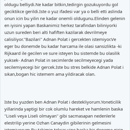
oldugu belliydi.Ne kadar bitkin,tedirgin gozukuyordu gol
geciktikce gerildi.Iste o yuz ifadesi var ya o belli etti aslinda
onun icin bu yilin ne kadar onemli oldugunu.Elinden gelenin
en iyisini yapan Baskanimiz herkez tarafindan biliniyorki
uzun sureden beri alti hafiften kazilarak devrilmeye
calisiliyor.''Bazilari'' Adnan Polat i gercekten istemiyor.Ve
eger bu donemde bu kadar harcama ile olasi sansizlikta -ki
Rijkaard ile gecilen ve sure isteyen bu sistemde bu olasilik
yuksek- Adnan Polat in secimlerde secilmeyecegi yada
secilemiyecegi bir gercek.Iste bu stres belkide Adnan Polat i
sıkan,bogan hic istemem ama yildiracak olan.
Iste bu yuzden ben Adnan Polat i destekliyorum.Yoneticilik
yillarinda yaptigi bir cok olumlu hareket ve hamlenin baska
''Liseli veya Liseli olmayan'' gibi sacmasapan nedenlerle
elestrilip yerine Ozhan Canaydin gibilerinin gelmesini
istemiyorum.Bu takimin tekrar yine baska bir doneme girip