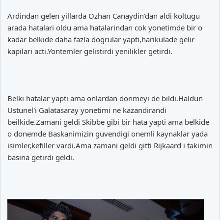
Ardindan gelen yillarda Ozhan Canaydin'dan aldi koltugu
arada hatalari oldu ama hatalarindan cok yonetimde bir o
kadar belkide daha fazla dogrular yapti,harikulade gelir
kapilari acti.Yontemler gelistirdi yenilikler getirdi.
Belki hatalar yapti ama onlardan donmeyi de bildi.Haldun
Ustunel'i Galatasaray yonetimi ne kazandirandi
beilkide.Zamani geldi Skibbe gibi bir hata yapti ama belkide
o donemde Baskanimizin guvendigi onemli kaynaklar yada
isimler,kefiller vardi.Ama zamani geldi gitti Rijkaard i takimin
basina getirdi geldi.