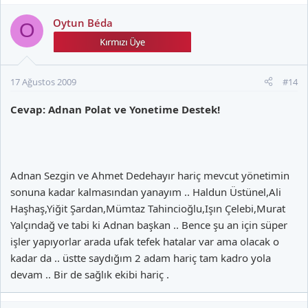
Oytun Béda
O
17 Ağustos 2009
#14
Cevap: Adnan Polat ve Yonetime Destek!
Adnan Sezgin ve Ahmet Dedehayır hariç mevcut yönetimin
sonuna kadar kalmasından yanayım .. Haldun Üstünel,Ali
Haşhaş,Yiğit Şardan,Mümtaz Tahincioğlu,Işın Çelebi,Murat
Yalçındağ ve tabi ki Adnan başkan .. Bence şu an için süper
işler yapıyorlar arada ufak tefek hatalar var ama olacak o
kadar da .. üstte saydığım 2 adam hariç tam kadro yola
devam .. Bir de sağlık ekibi hariç .