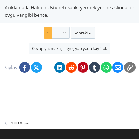
Aciklamada Haldun Ustunel i sanki yermek yerine aslinda bir
ovgu var gibi bence.
1
…
11
Sonraki
Cevap yazmak için giriş yap yada kayıt ol.
Facebook
X (Twitter)
Bluesky
LinkedIn
Reddit
Pinterest
Tumblr
WhatsApp
E-posta
Li
Paylaş:
2009 Arşiv