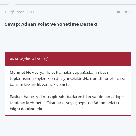
17 Ağustos 2009
#20
Cevap: Adnan Polat ve Yonetime Destek!
Aysel Aydın' Alıntı:
Mehmet Helvaci yanlis aciklamalar yapti,Baskanin basin
toplantisinda soyledikleri de ayni sekilde..Haldun Ustunel'e karsi
bariz bi kiskanclik var acik ve net.
Baskan haberi yokmus gibi sihirbazlarim filan var der ama diger
tarafdan Mehmet.H Cikar farkli soyler,hepsi de Adnan polatin
bilgisi dahilindedir..