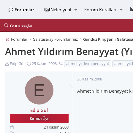
Forumlar
Neler yeni
Forum Kuralları
İ
Yeni mesajlar
Forumlar
Galatasaray Forumlarımız
Gündüz Kılıç Şanlı Galatas
Ahmet Yıldırım Benayyat (Yı
K
B
E
Edip Gül
25 Kasım 2008
ahmet yıldırım benayyat
ahmet yıld
o
a
t
n
ş
i
25 Kasım 2008
u
l
k
E
y
a
e
Ahmet Yıldırım Benayyat kıs
u
n
t
B
g
l
a
ı
e
Edip Gül
ş
ç
r
l
t
a
a
24 Kasım 2008
t
r