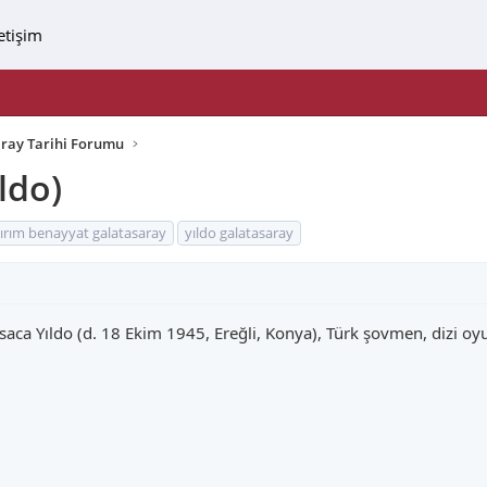
letişim
aray Tarihi Forumu
ldo)
ırım benayyat galatasaray
yıldo galatasaray
aca Yıldo (d. 18 Ekim 1945, Ereğli, Konya), Türk şovmen, dizi oy