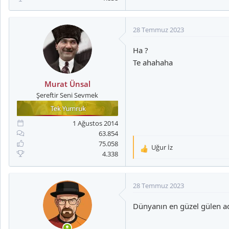
28 Temmuz 2023
Ha ?
Te ahahaha
Murat Ünsal
Şereftir Seni Sevmek
1 Ağustos 2014
63.854
75.058
Uğur İz
T
4.338
e
p
k
28 Temmuz 2023
i
l
Dünyanın en güzel gülen a
e
r