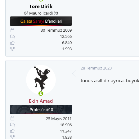
:
Töre Dirik
👐 Mauro İcardi 👐
30 Temmuz 2009
12.566
6.840
1.993
28 Temmuz 2023
tunus asıllıdır ayrıca. buy
Ekin Amad
25 Mayıs 2011
18.906
11.247
1.838