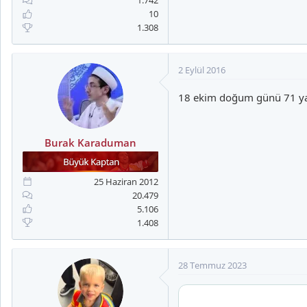
1.742
a
i
10
n
h
1.308
i
2 Eylül 2016
18 ekim doğum günü 71 ya
Burak Karaduman
25 Haziran 2012
20.479
5.106
1.408
28 Temmuz 2023