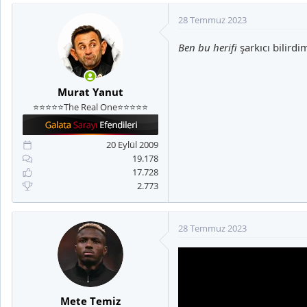
p
k
28 Temmuz 2023
i
l
Ben bu herifi
şarkıcı bilir
e
r
:
Murat Yanut
⭐⭐⭐⭐⭐The Real One⭐⭐⭐⭐⭐
20 Eylül 2009
19.178
17.728
2.773
28 Temmuz 2023
Mete Temiz