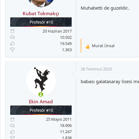
r
Muhabetti de guzeldir..
:
Kubat Tokmakçı
20 Haziran 2017
10.502
19.549
Murat Ünsal
T
1.363
e
p
k
28 Temmuz 2023
i
l
babası galatasaray lisesi 
e
r
:
Ekin Amad
25 Mayıs 2011
18.906
11.247
1.838