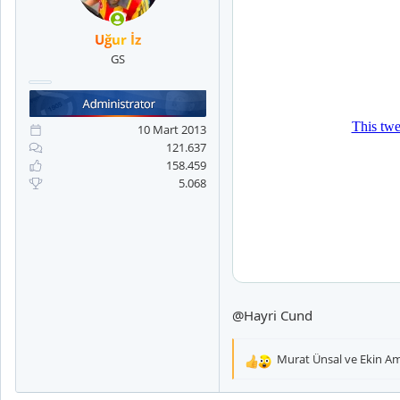
Uğur İz
GS
10 Mart 2013
121.637
158.459
5.068
@Hayri Cund
Murat Ünsal
ve
Ekin A
T
e