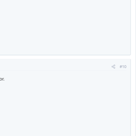
#10
or.