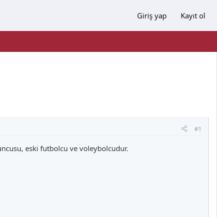
Giriş yap
Kayıt ol
#1
uncusu, eski futbolcu ve voleybolcudur.