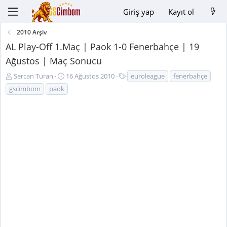
Giriş yap
Kayıt ol
2010 Arşiv
AL Play-Off 1.Maç | Paok 1-0 Fenerbahçe | 19
Ağustos | Maç Sonucu
K
B
E
Sercan Turan
16 Ağustos 2010
euroleague
fenerbahçe
o
a
t
gscimbom
paok
n
ş
i
u
l
k
y
a
e
u
n
t
B
g
l
a
ı
e
ş
ç
r
l
t
a
a
t
r
a
i
n
h
i