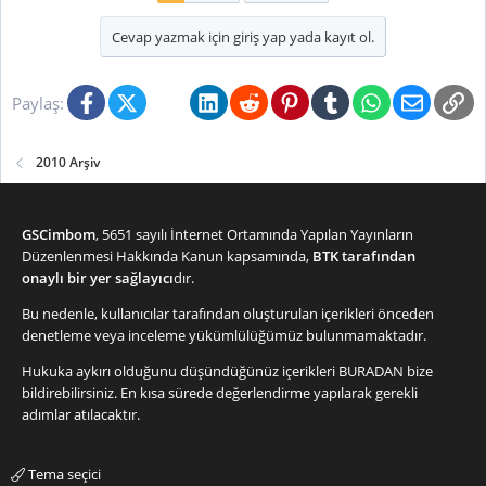
Cevap yazmak için giriş yap yada kayıt ol.
Facebook
X (Twitter)
Bluesky
LinkedIn
Reddit
Pinterest
Tumblr
WhatsApp
E-posta
Li
Paylaş:
2010 Arşiv
GSCimbom
, 5651 sayılı İnternet Ortamında Yapılan Yayınların
Düzenlenmesi Hakkında Kanun kapsamında,
BTK tarafından
onaylı bir yer sağlayıcı
dır.
Bu nedenle, kullanıcılar tarafından oluşturulan içerikleri önceden
denetleme veya inceleme yükümlülüğümüz bulunmamaktadır.
Hukuka aykırı olduğunu düşündüğünüz içerikleri
BURADAN
bize
bildirebilirsiniz. En kısa sürede değerlendirme yapılarak gerekli
adımlar atılacaktır.
Tema seçici