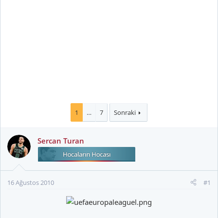
1
…
7
Sonraki
Sercan Turan
16 Ağustos 2010
#1