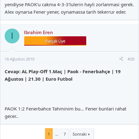
yendiyse PAOK'u cakma 4-3-3'lulerin hayli zorlanmasi gerek.
Alex oynarsa Fener yener, oynamassa tarih tekerrur eder.
Ibrahim Eren
I
16 Ağustos 2010
#20
Cevap: AL Play-Off 1.Maç | Paok - Fenerbahçe | 19
Ağustos | 21.30 | Euro Futbol
PAOK 1:2 Fenerbahce Tahminim bu... Fener bunlari rahat
gecer..
1
…
7
Sonraki