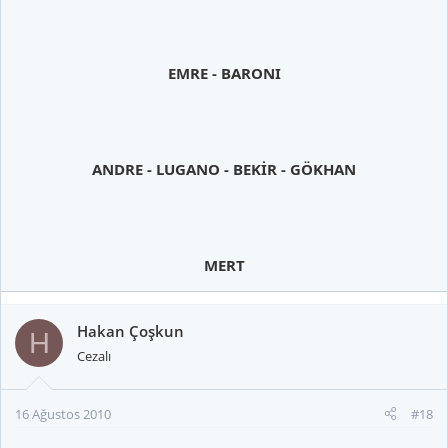
EMRE - BARONI
ANDRE - LUGANO - BEKİR - GÖKHAN
MERT
Hakan Çoşkun
H
Cezalı
16 Ağustos 2010
#18