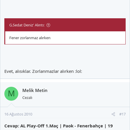
G.Sedat Deniz' Alıntı:
Fener zorlanmaz alırken
Evet, alısıklar. Zorlanmazlar alırken :lol:
Melik Metin
M
Cezalı
16 Ağustos 2010
#17
Cevap: AL Play-Off 1.Maç | Paok - Fenerbahçe | 19