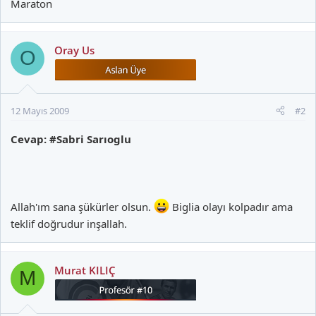
Maraton
Oray Us
O
12 Mayıs 2009
#2
Cevap: #Sabri Sarıoglu
Allah'ım sana şükürler olsun.
Biglia olayı kolpadır ama
teklif doğrudur inşallah.
Murat KILIÇ
M