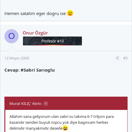
Hemen satalim eger dogru ise
Onur Özgür
O
12 Mayıs 2009
#5
Cevap: #Sabri Sarıoglu
Murat KILIÇ' Alıntı:
Allahım sana geliyorum ulan sabri su takıma 6-7 trilyon para
kazandır senden buyuk topcu yok diye bagırıcam herkes
delimidir manyakmıdır desede