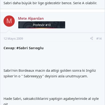
Sabri daha büyük bir lige gidecektir bence. Serie A olabilir.
Mete Alparslan
M
12 Mayıs 2009
#14
Cevap: #Sabri Sarıoglu
Sabri'nin Bordeaux macin da attigi golden sonra ki Ingiliz
spiker'in o " Sabreeeyyy" deyisini asla unutmuycam.
Hade Sabri, saksakciliklarini yaptigin agabeylerinide al oyle
git.