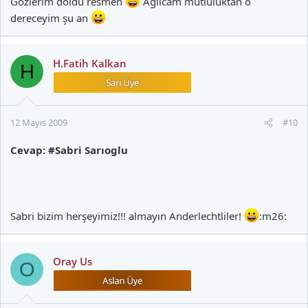
Gözlerim doldu resmen
Ağlicam mutluluktan o
dereceyim şu an
H.Fatih Kalkan
H
12 Mayıs 2009
#10
Cevap: #Sabri Sarıoglu
Sabri bizim herşeyimiz!!! almayın Anderlechtliler!
:m26:
Oray Us
O