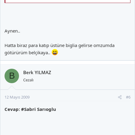
Aynen..
Hatta biraz para katıp üstüne biglia gelirse omzumda
götürürüm belçikaya..
Berk YILMAZ
B
Cezalı
12 Mayıs 2009
#6
Cevap: #Sabri Sarıoglu