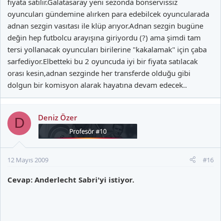
fiyata satılır.Galatasaray yeni sezonda bonservissiz
oyuncuları gündemine alırken para edebilcek oyuncularada
adnan sezgin vasıtası ile klüp arıyor.Adnan sezgin bugüne
değin hep futbolcu arayışına giriyordu (?) ama şimdi tam
tersi yollanacak oyuncuları birilerine "kakalamak" için çaba
sarfediyor.Elbetteki bu 2 oyuncuda iyi bir fiyata satılacak
orası kesin,adnan sezginde her transferde olduğu gibi
dolgun bir komisyon alarak hayatına devam edecek..
Deniz Özer
D
12 Mayıs 2009
#16
Cevap: Anderlecht Sabri'yi istiyor.