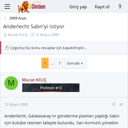
Giriş yap
Kayıt ol
2009 Arşiv
Anderlecht Sabri'yi istiyor
K
B
Murat KILIÇ
12 Mayıs 2009
o
a
n
ş
Üzgünüz bu konu cevaplar için kapatılmıştır...
u
l
y
a
u
n
1
…
7
Sonraki
B
g
a
ı
Murat KILIÇ
ş
ç
M
l
t
a
a
t
r
a
i
12 Mayıs 2009
#1
n
h
i
Anderlecht, Galatasaray'ın gönderme planları yaptığı Sabri
için kulübe resmen talepte bulundu. Sarı-kırmızılı yönetim