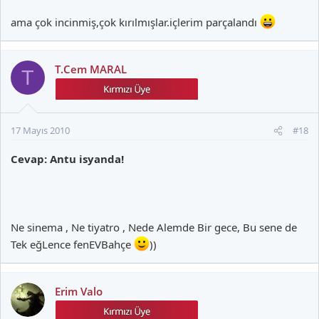
ama çok incinmiş,çok kırılmışlar.içlerim parçalandı
T.Cem MARAL
T
17 Mayıs 2010
#18
Cevap: Antu isyanda!
Ne sinema , Ne tiyatro , Nede Alemde Bir gece, Bu sene de
Tek eğLence fenEVBahçe
))
Erim Valo