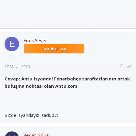
.
Enes Sever
E
17 Mayıs 2010
#3
Cevap: Antu isyanda! Fenerbahçe taraftarlarının ortak
buluşma noktası olan Antu.com,
Bizde isyandayız :sad007:
Vedat Görür