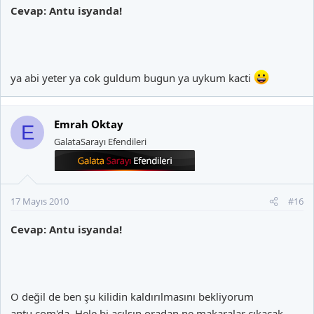
Cevap: Antu isyanda!
ya abi yeter ya cok guldum bugun ya uykum kacti
Emrah Oktay
E
GalataSarayı Efendileri
17 Mayıs 2010
#16
Cevap: Antu isyanda!
O değil de ben şu kilidin kaldırılmasını bekliyorum
antu.com'da. Hele bi açılsın oradan ne makaralar çıkacak