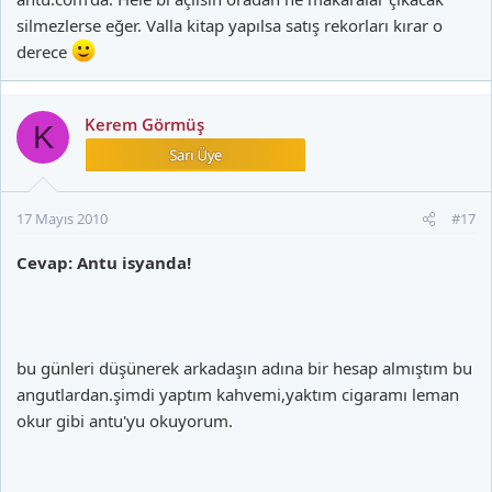
silmezlerse eğer. Valla kitap yapılsa satış rekorları kırar o
derece
Kerem Görmüş
K
17 Mayıs 2010
#17
Cevap: Antu isyanda!
bu günleri düşünerek arkadaşın adına bir hesap almıştım bu
angutlardan.şimdi yaptım kahvemi,yaktım cigaramı leman
okur gibi antu'yu okuyorum.