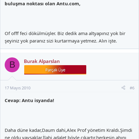
buluşma noktası olan Antu.com,
Of offf feci dökülmüşler. Biz dedik ama altyapınız yok bir
şeyiniz yok paranız sizi kurtarmaya yetmez. Alın işte.
Burak Alparslan
B
17 Mayıs 2010
#6
Cevap: Antu isyanda!
Daha düne kadar,Daum dahi,Alex Prof yönetim Kraldı.Şimdi
ne oldu yavşaklar.İlahi adalet böyle çıkartır,herkesin ahını