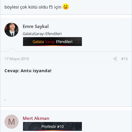
böylesi çok kötü oldu f5 için
Emre Saykal
GalataSarayı Efendileri
17 Mayıs 2010
#13
Cevap: Antu isyanda!
.
Mert Akman
M