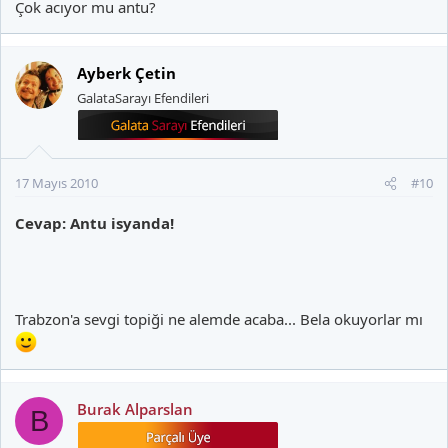
Çok acıyor mu antu?
Ayberk Çetin
GalataSarayı Efendileri
17 Mayıs 2010
#10
Cevap: Antu isyanda!
Trabzon'a sevgi topiği ne alemde acaba... Bela okuyorlar mı
Burak Alparslan
B