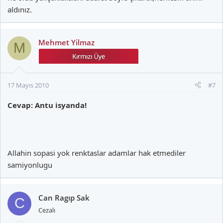
aldınız.
Mehmet Yilmaz
M
17 Mayıs 2010
#7
Cevap: Antu isyanda!
Allahin sopasi yok renktaslar adamlar hak etmediler
samiyonlugu
Can Ragıp Sak
C
Cezalı