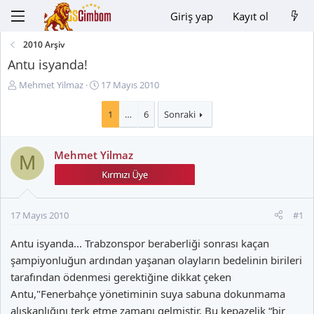
Giriş yap
Kayıt ol
2010 Arşiv
Antu isyanda!
K
B
Mehmet Yilmaz
17 Mayıs 2010
o
a
n
ş
1
…
6
Sonraki
u
l
y
a
Mehmet Yilmaz
u
n
M
B
g
a
ı
ş
ç
l
t
17 Mayıs 2010
#1
a
a
t
r
Antu isyanda... Trabzonspor beraberliği sonrası kaçan
a
i
şampiyonluğun ardından yaşanan olayların bedelinin birileri
n
h
tarafından ödenmesi gerektiğine dikkat çeken
i
Antu,"Fenerbahçe yönetiminin suya sabuna dokunmama
alışkanlığını terk etme zamanı gelmiştir. Bu kepazelik “bir