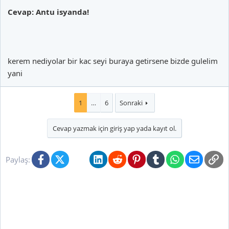
Cevap: Antu isyanda!
kerem nediyolar bir kac seyi buraya getirsene bizde gulelim
yani
1
…
6
Sonraki
Cevap yazmak için giriş yap yada kayıt ol.
Facebook
X (Twitter)
Bluesky
LinkedIn
Reddit
Pinterest
Tumblr
WhatsApp
E-posta
Li
Paylaş: