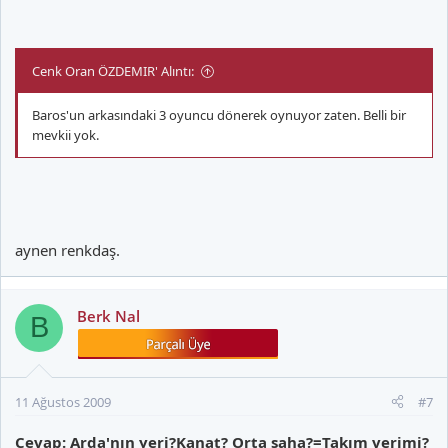
Cenk Oran ÖZDEMIR' Alıntı:
Baros'un arkasındaki 3 oyuncu dönerek oynuyor zaten. Belli bir
mevkii yok.
aynen renkdaş.
Berk Nal
B
11 Ağustos 2009
#7
Cevap: Arda'nın yeri?Kanat? Orta saha?=Takım verimi?