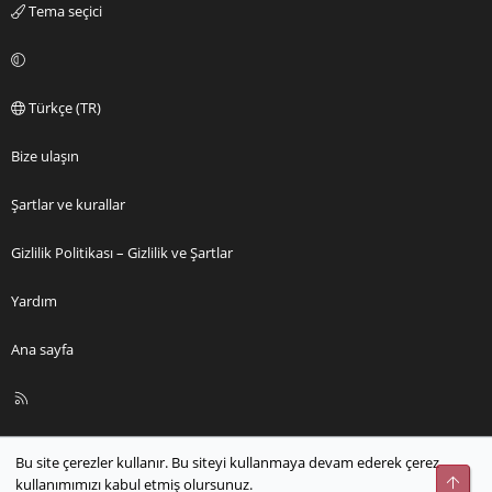
Tema seçici
Türkçe (TR)
Bize ulaşın
Şartlar ve kurallar
Gizlilik Politikası – Gizlilik ve Şartlar
Yardım
Ana sayfa
R
S
S
Bu site çerezler kullanır. Bu siteyi kullanmaya devam ederek çerez
Üst
kullanımımızı kabul etmiş olursunuz.