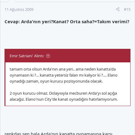
11 Ağustos 2009
#15
Cevap: Arda'nın yeri?Kanat? Orta saha?=Takım verimi?
Emir Satriani' Alıntı:
tamam orta olsun Arda'nın ana yeri.. ama neden kanatta'da
oynamasın ki ?... kanatta yetersiz falan mı kalıyor ki ?.... Elano
oynadığı zaman, oyun kurucu pozisyonunda olacak.
2 oyun kurucu olmaz. Dolayısıyla mecburen Arda'yı sol açığa
alacağız. Elano'nun City'de kanat oynadığını hatırlamıyorum.
renkdaş sen hala Arda'nın kanatta oynamasına karşı