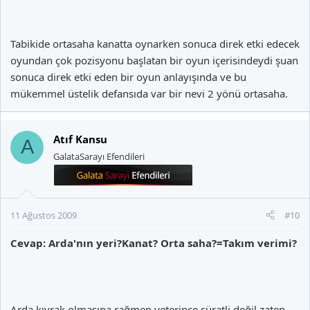
Tabikide ortasaha kanatta oynarken sonuca direk etki edecek
oyundan çok pozisyonu başlatan bir oyun içerisindeydi şuan
sonuca direk etki eden bir oyun anlayışında ve bu
mükemmel üstelik defansıda var bir nevi 2 yönü ortasaha.
Atıf Kansu
A
GalataSarayı Efendileri
11 Ağustos 2009
#10
Cevap: Arda'nın yeri?Kanat? Orta saha?=Takım verimi?
Arda kıvrak olmasına rağmen yeterince süratli değil,zaten