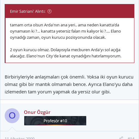
vursunlar ve top carpa carpa masa tenisi oynuyomus gibi girsin
kaleye. muthis olur. Buyuk takima bu yakisir. Arda da ozellikle
Emir Satriani' Alıntı:
kanatta olsunki rakip defanstan sonra kewell ve elano'ya calim
atmak zorunda kalsin ve boylece iki calim daha fazla seyrettirsin
tamam orta olsun Arda'nın ana yeri.. ama neden kanatta'da
bize.
oynamasın ki ?... kanatta yetersiz falan mı kalıyor ki ?.... Elano
oynadığı zaman, oyun kurucu pozisyonunda olacak.
2 oyun kurucu olmaz. Dolayısıyla mecburen Arda'yı sol açığa
alacağız. Elano'nun City'de kanat oynadığını hatırlamıyorum.
Birbiriyleriyle anlaşmaları çok önemli. Yoksa iki oyun kurucu
olmaz gibi bir mantık olmamalı bence. Ayrıca Elano'yu daha
izlemeden tam yorum yapmak da yersiz olur gibi.
Onur Özgür
O
11 Ağustos 2009
#14