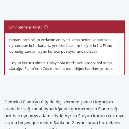
Emir Satriani' Alıntı:
tamam orta olsun Arda'nın ana yeri.. ama neden kanatta'da
oynamasın ki ?... kanatta yetersiz falan mı kalıyor ki ?.... Elano
oynadığı zaman, oyun kurucu pozisyonunda olacak.
2 oyun kurucu olmaz. Dolayısıyla mecburen Arda'yı sol açığa
alacağız. Elano'nun City'de kanat oynadığını hatırlamıyorum.
Demekki Elano'yu City de hiç izlememişsinki Hughes'ın
arada bir sağ kanat oynattığınıda görmemişsin.Elano sağ
bek bile oynamış adam cityde.Ayrıca 2 oyun kurucu çok diye
saçma birşey görmedim.Sanki bu 2 oyuncunun hiç defansı