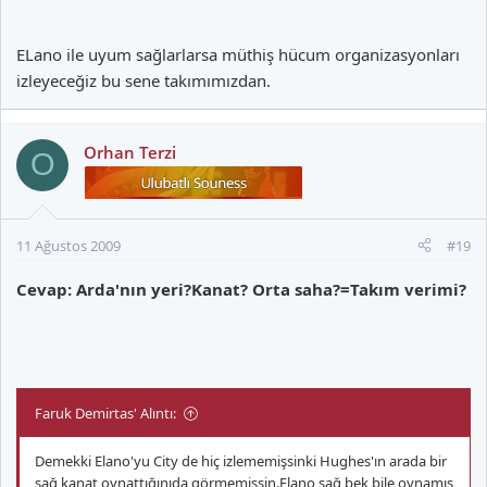
ELano ile uyum sağlarlarsa müthiş hücum organizasyonları
izleyeceğiz bu sene takımımızdan.
Orhan Terzi
O
11 Ağustos 2009
#19
Cevap: Arda'nın yeri?Kanat? Orta saha?=Takım verimi?
Faruk Demirtas' Alıntı:
Demekki Elano'yu City de hiç izlememişsinki Hughes'ın arada bir
sağ kanat oynattığınıda görmemişsin.Elano sağ bek bile oynamış