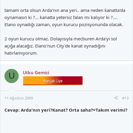
tamam orta olsun Arda'nın ana yeri.. ama neden kanatta'da
oynamasın ki ?... kanatta yetersiz falan mı kalıyor ki ?....
----------sabri servet hakan-------------
Elano oynadığı zaman, oyun kurucu pozisyonunda olacak.
2 oyun kurucu olmaz. Dolayısıyla mecburen Arda'yı sol
----------------ayhan---------------------
açığa alacağız. Elano'nun City'de kanat oynadığını
hatırlamıyorum.
--------------------------------------------
Utku Gemici
U
-keita nonda baros elano kewell arda--
11 Ağustos 2009
#13
Cevap: Arda'nın yeri?Kanat? Orta saha?=Takım verimi?
olsun, boylece senelerdir guzide ligimizde seyrettigimiz doldur
bosalt futbolunun en kralini, goze en hos geleneni seyredriz.
Hatta mumkunse ondeki elemanlarin hepsi mumkun oldugunca
rakip kaleciye yakin durarak topu birbirlerine abanma seklinde