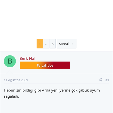
1
…
8
Sonraki
Berk Nal
B
11 Ağustos 2009
#1
Hepimizin bildiği gibi Arda yeni yerine çok çabuk uyum
sağaladı,