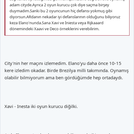
adam cityde.Ayrıca 2 oyun kurucu çok diye saçma birşey
duymadım.Sanki bu 2 oyuncunun hiç defansı yokmuş gibi
diyorsun.ARdanın nekadar iyi defanslarının olduğunu biliyoruz
keza Elano'nunda.Sana Xavi ve İniesta veya Rijkaaard
dönemindeki Xaavi ve Deco örneklerini verebilirim.
City'nin her maçını izlemedim. Elano'yu daha önce 10-15
kere izledim okadar. Birde Brezilya milli takımında. Oynamış
olabilir bilmiyorum ama ben gördüğümde hep ortadaydı.
Xavi - Inesta iki oyun kurucu diğilki.