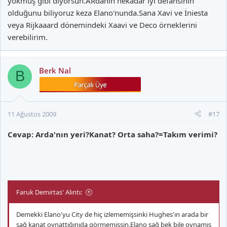
yokmuş gibi diyorsun.ARdanın nekadar iyi defansının
olduğunu biliyoruz keza Elano'nunda.Sana Xavi ve İniesta
veya Rijkaaard dönemindeki Xaavi ve Deco örneklerini
verebilirim.
Berk Nal
B
11 Ağustos 2009
#17
Cevap: Arda'nın yeri?Kanat? Orta saha?=Takım verimi?
Faruk Demirtas' Alıntı:
Demekki Elano'yu City de hiç izlememişsinki Hughes'ın arada bir
sağ kanat oynattığınıda görmemişsin.Elano sağ bek bile oynamış