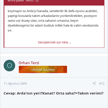
emre peker' Alıntı:
koymayin su Arda'yi kanada, senelerdir ilk defa oyunu acabilen,
yaptigi kosularla takim arkadaslarini yonlendirebilen, pozisyon
sezisi ust duzey olan, orta sahanin ortasina, beyin
diyebilecegimiz bir adam bulduk millet hala iki calim sevdasinda
ya.
Genişletmek için tıkla ...
atar calimlarini Arda merak etmeyin siz, ne bicim mantik
anlamadimki
Orhan Terzi
O
bence:
11 Ağustos 2009
#12
Cevap: Arda'nın yeri?Kanat? Orta saha?=Takım verimi?
------------------leo----------------------