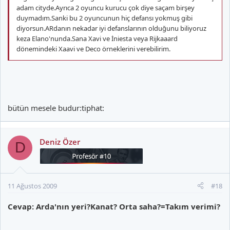
adam cityde.Ayrıca 2 oyuncu kurucu çok diye saçam birşey
duymadım.Sanki bu 2 oyuncunun hiç defansı yokmuş gibi
diyorsun.ARdanın nekadar iyi defanslarının olduğunu biliyoruz
keza Elano'nunda.Sana Xavi ve İniesta veya Rijkaaard
dönemindeki Xaavi ve Deco örneklerini verebilirim.
bütün mesele budur:tiphat:
Deniz Özer
D
11 Ağustos 2009
#18
Cevap: Arda'nın yeri?Kanat? Orta saha?=Takım verimi?