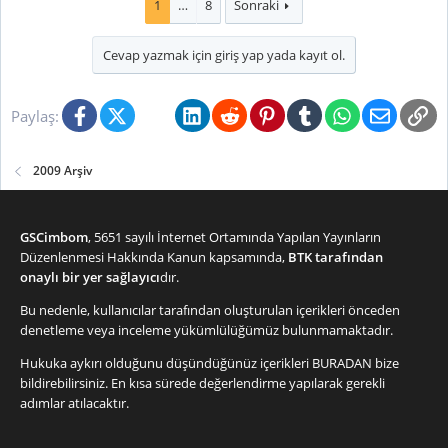
1
…
8
Sonraki
Cevap yazmak için giriş yap yada kayıt ol.
Facebook
X (Twitter)
Bluesky
LinkedIn
Reddit
Pinterest
Tumblr
WhatsApp
E-posta
Li
Paylaş:
2009 Arşiv
GSCimbom
, 5651 sayılı İnternet Ortamında Yapılan Yayınların
Düzenlenmesi Hakkında Kanun kapsamında,
BTK tarafından
onaylı bir yer sağlayıcı
dır.
Bu nedenle, kullanıcılar tarafından oluşturulan içerikleri önceden
denetleme veya inceleme yükümlülüğümüz bulunmamaktadır.
Hukuka aykırı olduğunu düşündüğünüz içerikleri
BURADAN
bize
bildirebilirsiniz. En kısa sürede değerlendirme yapılarak gerekli
adımlar atılacaktır.