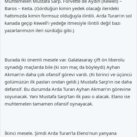
Muhtemelen Mustafa Sarp. Forvette de Aydın (Kewell) –
Baros – Keita. (Gördüğün kimin yedek olacağı ilerideki
hattımızda kimin formsuz olduğuyla ilintili. Arda Turan’ın sol
kanada geçip Kewell’ı yedeğe itmesiyle ilintili değil bazı
yazarlarımızın ileri sürdüğü gibi.)
Burada iki önemli mesele var. Galatasaray çift ön liberolu
oynadığı maçlarda bile (ki son maç da böyleydi) Ayhan
Akman’ın daha çok ofansif görevi vardı. (Ki birinci ve üçüncü
golümüzün ilk pasları ondan geldi.) Mustafa Sarp’ın ise daha
defansif. Bu durumda Arda Turan Ayhan Akman’ın görevine
soyunacak. Yani Mustafa Sarp’tan ilk pası o alacak. Elano ise
muhtemelen tamamen ofansif oynayacak.
İkinci mesele. Şimdi Arda Turan’la Eleno’nun yanyana