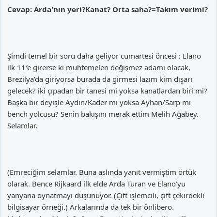
Cevap: Arda'nın yeri?Kanat? Orta saha?=Takım verimi?
Şimdi temel bir soru daha geliyor cumartesi öncesi : Elano
ilk 11′e girerse ki muhtemelen değişmez adamı olacak,
Brezilya’da giriyorsa burada da girmesi lazım kim dışarı
gelecek? iki çıpadan bir tanesi mi yoksa kanatlardan biri mi?
Başka bir deyişle Aydın/Kader mi yoksa Ayhan/Sarp mı
bench yolcusu? Senin bakışını merak ettim Melih Ağabey.
Selamlar.
(Emreciğim selamlar. Buna aslında yanıt vermiştim örtük
olarak. Bence Rijkaard ilk elde Arda Turan ve Elano’yu
yanyana oynatmayı düşünüyor. (Çift işlemcili, çift çekirdekli
bilgisayar örneği.) Arkalarında da tek bir önlibero.