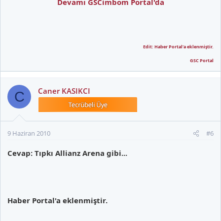
Devamı GSCimbom Portal'da
Edit: Haber Portal'a eklenmiştir.
GSC Portal​
Caner KASIKCI
C
9 Haziran 2010
#6
Cevap: Tıpkı Allianz Arena gibi...
Haber Portal'a eklenmiştir.