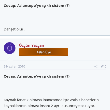
Cevap: Aslantepe'ye ışıklı sistem (?)
Dehşet olur .
Özgün Yazgan
Ö
9 Haziran 2010
#10
Cevap: Aslantepe'ye ışıklı sistem (?)
Kaynak fanatik olmasa inanıcamda işte asılsız haberlerin
kaynaklarının olması insanı 2 ayrı dusunceye sokuyor.