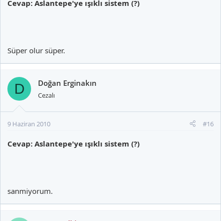
Cevap: Aslantepe'ye ışıklı sistem (?)
Süper olur süper.
Doğan Erginakın
D
Cezalı
9 Haziran 2010
#16
Cevap: Aslantepe'ye ışıklı sistem (?)
sanmiyorum.