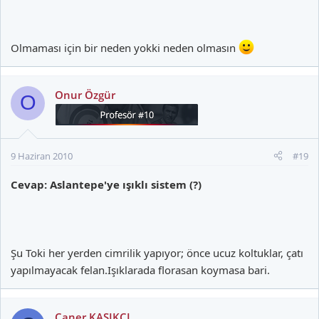
Olmaması için bir neden yokki neden olmasın
Onur Özgür
O
9 Haziran 2010
#19
Cevap: Aslantepe'ye ışıklı sistem (?)
Şu Toki her yerden cimrilik yapıyor; önce ucuz koltuklar, çatı
yapılmayacak felan.Işıklarada florasan koymasa bari.
Caner KASIKCI