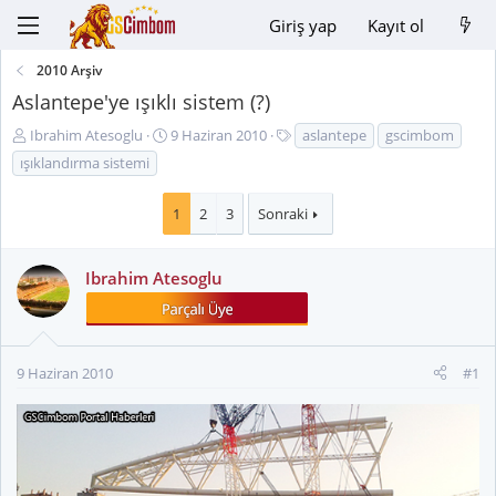
Giriş yap
Kayıt ol
2010 Arşiv
Aslantepe'ye ışıklı sistem (?)
K
B
E
Ibrahim Atesoglu
9 Haziran 2010
aslantepe
gscimbom
o
a
t
ışıklandırma sistemi
n
ş
i
u
l
k
1
2
3
Sonraki
y
a
e
u
n
t
B
g
l
Ibrahim Atesoglu
a
ı
e
ş
ç
r
l
t
a
a
9 Haziran 2010
#1
t
r
a
i
n
h
i