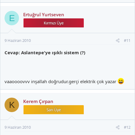
Ertuğrul Yurtseven
E
9 Haziran 2010
#11
Cevap: Aslantepe'ye ışıklı sistem (?)
vaaoooovvv inşallah doğrudur.gerçi elektrik çok yazar
Kerem Çırpan
K
9 Haziran 2010
#12