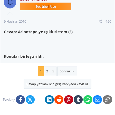
C
9 Haziran 2010
#20
Cevap: Aslantepe'ye ışıklı sistem (?)
Konular birleştirildi.
1
2
3
Sonraki
Cevap yazmak için giriş yap yada kayıt ol.
Facebook
X (Twitter)
Bluesky
LinkedIn
Reddit
Pinterest
Tumblr
WhatsApp
E-posta
Li
Paylaş: