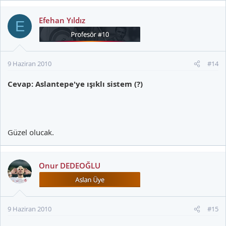
Efehan Yıldız
E
9 Haziran 2010
#14
Cevap: Aslantepe'ye ışıklı sistem (?)
Güzel olucak.
Onur DEDEOĞLU
9 Haziran 2010
#15