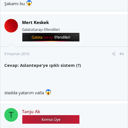
Şakamı bu
Mert Keskek
GalataSarayı Efendileri
9 Haziran 2010
#4
Cevap: Aslantepe'ye ışıklı sistem (?)
stadda yatarım valla
Tanju Ak
T