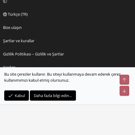
Türkçe (TR)
Bize ulaşın
Şartlar ve kurallar
Gizlilik Politikası – Gizlilik ve Şartlar
Yardım
Bu site çerezler kullanır. Bu siteyi kullanmaya devam ederek çerez
Üst
kullanımımızı kabul etmiş olursunuz.
Ana sayfa
Alt
R
Kabul
Daha fazla bilgi edin…
S
S