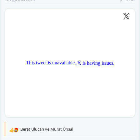
Berat Ulucan
ve
Murat Ünsal
T
e