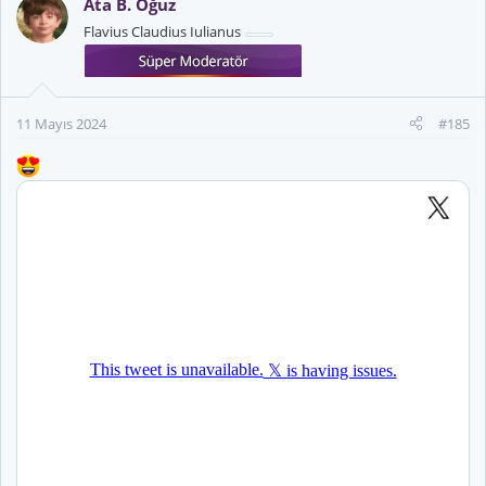
Ata B. Oğuz
i
Flavius Claudius Iulianus
l
e
r
:
11 Mayıs 2024
#185