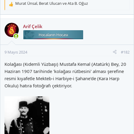
Murat Ünsal
,
Berat Ulucan
ve
Ata B. Oğuz
T
e
p
k
Arif Çelik
i
l
e
r
9 Mayıs 2024
#182
:
Kolağası (Kıdemli Yüzbaşı) Mustafa Kemal (Atatürk) Bey, 20
Haziran 1907 tarihinde 'kolağası rütbesini' alması şerefine
resmi kıyafetle Mekteb-i Harbiye-i Şahane'de (Kara Harp
Okulu) hatıra fotoğrafı çektiriyor.