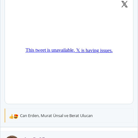
Can Erden
,
Murat Ünsal
ve
Berat Ulucan
T
e
p
k