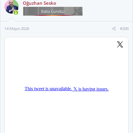
k
Oğuzhan Sesko
i
l
e
r
14 Mayıs 2026
#200
: