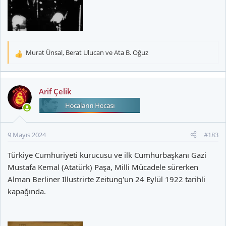
Murat Ünsal
,
Berat Ulucan
ve
Ata B. Oğuz
T
e
p
k
Arif Çelik
i
l
e
r
9 Mayıs 2024
#183
:
Türkiye Cumhuriyeti kurucusu ve ilk Cumhurbaşkanı Gazi
Mustafa Kemal (Atatürk) Paşa, Milli Mücadele sürerken
Alman Berliner Illustrirte Zeitung'un 24 Eylül 1922 tarihli
kapağında.