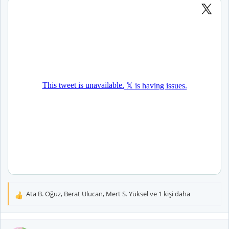
Ata B. Oğuz
,
Berat Ulucan
,
Mert S. Yüksel
ve 1 kişi daha
T
e
p
k