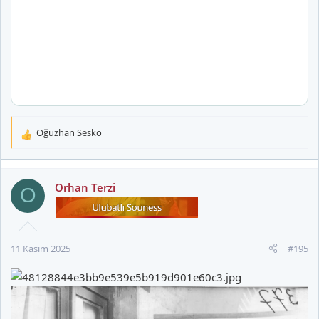
Oğuzhan Sesko
T
e
p
k
Orhan Terzi
O
i
l
e
r
11 Kasım 2025
#195
: