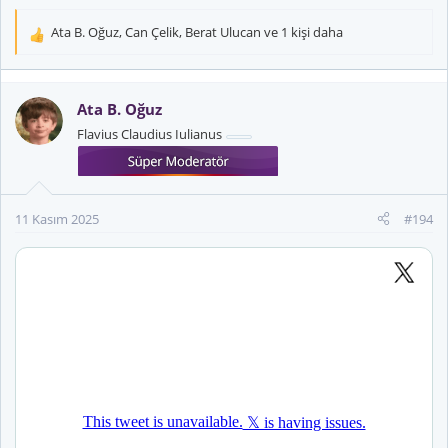
Ata B. Oğuz
,
Can Çelik
,
Berat Ulucan
ve 1 kişi daha
T
e
p
k
Ata B. Oğuz
i
Flavius Claudius Iulianus
l
e
r
:
11 Kasım 2025
#194