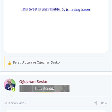
Berat Ulucan
ve
Oğuzhan Sesko
T
e
p
k
Oğuzhan Sesko
i
l
e
r
8 Haziran 2025
#190
: