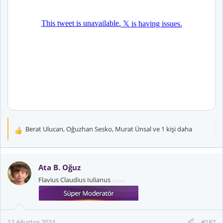
Berat Ulucan
,
Oğuzhan Sesko
,
Murat Ünsal
ve 1 kişi daha
T
e
p
k
Ata B. Oğuz
i
Flavius Claudius Iulianus
l
e
r
:
12 Ağustos 2024
#187