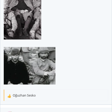
Oğuzhan Sesko
T
e
p