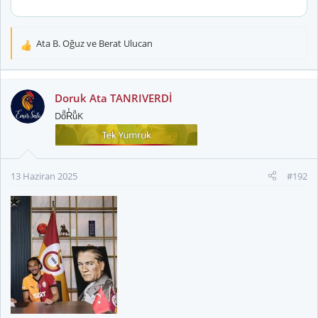
Ata B. Oğuz
ve
Berat Ulucan
T
e
p
k
Doruk Ata TANRIVERDİ
i
DoͣRͭuͣK
l
e
r
:
13 Haziran 2025
#192