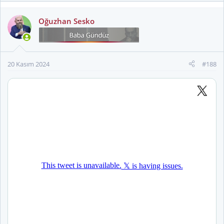
p
k
Oğuzhan Sesko
i
l
e
r
20 Kasım 2024
#188
: