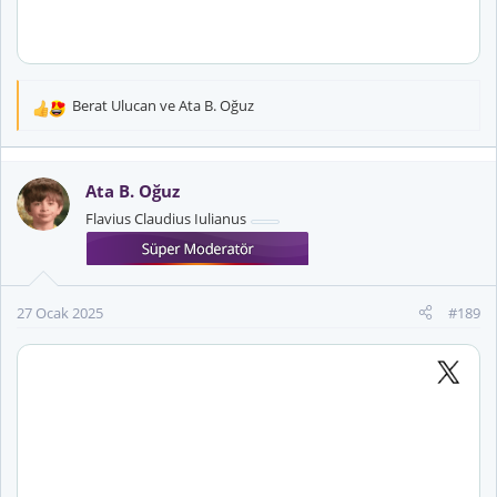
Berat Ulucan
ve
Ata B. Oğuz
T
e
p
k
Ata B. Oğuz
i
Flavius Claudius Iulianus
l
e
r
:
27 Ocak 2025
#189