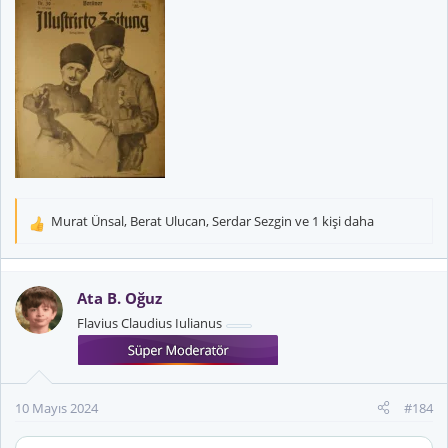
Murat Ünsal
,
Berat Ulucan
,
Serdar Sezgin
ve 1 kişi daha
T
e
p
k
Ata B. Oğuz
i
Flavius Claudius Iulianus
l
e
r
:
10 Mayıs 2024
#184