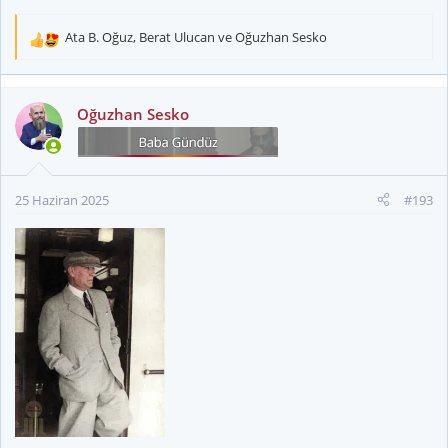
Ata B. Oğuz
,
Berat Ulucan
ve
Oğuzhan Sesko
T
e
p
k
Oğuzhan Sesko
i
l
e
r
25 Haziran 2025
#193
: