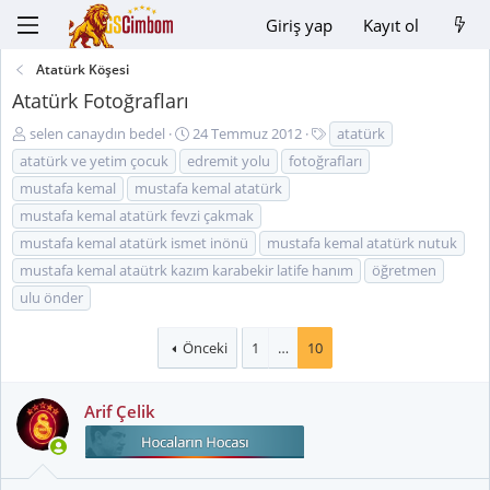
Giriş yap
Kayıt ol
Atatürk Köşesi
Atatürk Fotoğrafları
K
B
E
selen canaydın bedel
24 Temmuz 2012
atatürk
o
a
t
atatürk ve yetim çocuk
edremit yolu
fotoğrafları
n
ş
i
mustafa kemal
mustafa kemal atatürk
u
l
k
mustafa kemal atatürk fevzi çakmak
y
a
e
u
n
t
mustafa kemal atatürk ismet inönü
mustafa kemal atatürk nutuk
B
g
l
mustafa kemal ataütrk kazım karabekir latife hanım
öğretmen
a
ı
e
ulu önder
ş
ç
r
l
t
Önceki
1
…
10
a
a
t
r
a
i
Arif Çelik
n
h
i