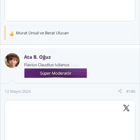
Murat Ünsal
ve
Berat Ulucan
T
e
p
k
Ata B. Oğuz
i
Flavius Claudius Iulianus
l
e
r
:
12 Mayıs 2024
#186