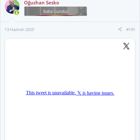
Oğuzhan Sesko
i
l
e
r
13 Haziran 2025
#191
: