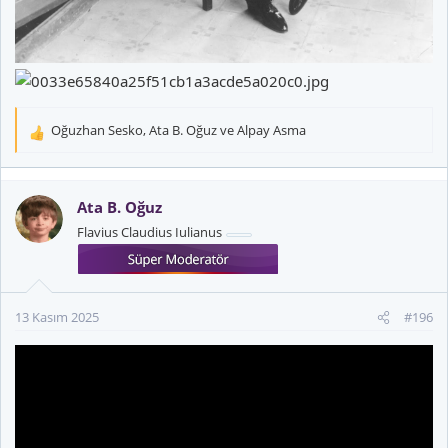
Oğuzhan Sesko
,
Ata B. Oğuz
ve
Alpay Asma
T
e
p
k
Ata B. Oğuz
i
Flavius Claudius Iulianus
l
e
r
:
13 Kasım 2025
#196