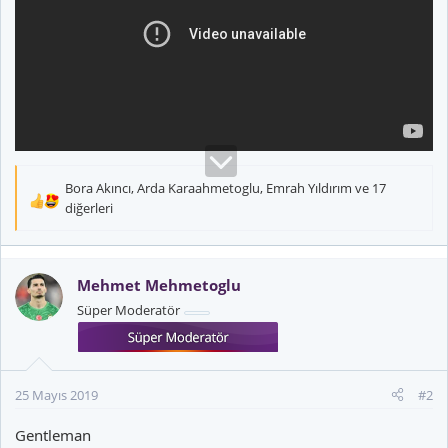
Bora Akıncı
,
Arda Karaahmetoglu
,
Emrah Yıldırım
ve 17
T
diğerleri
e
p
k
Mehmet Mehmetoglu
i
l
Süper Moderatör
e
r
:
25 Mayıs 2019
#2
Gentleman