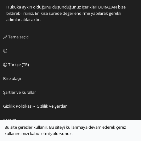
Hukuka aykırı olduğunu düşündüğünüz içerikleri
BURADAN
bize
bildirebilirsiniz. En kısa sürede değerlendirme yapılarak gerekli
adımlar atılacaktır.
Tema seçici
Türkçe (TR)
Bize ulaşın
Şartlar ve kurallar
Gizlilik Politikası – Gizlilik ve Şartlar
Yardım
Bu site çerezler kullanır. Bu siteyi kullanmaya devam ederek çerez
kullanımımızı kabul etmiş olursunuz.
Ana sayfa