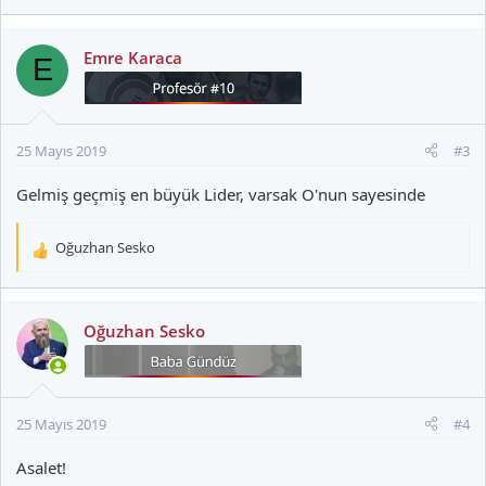
Emre Karaca
E
25 Mayıs 2019
#3
Gelmiş geçmiş en büyük Lider, varsak O'nun sayesinde
Oğuzhan Sesko
T
e
p
k
Oğuzhan Sesko
i
l
e
r
25 Mayıs 2019
#4
:
Asalet!