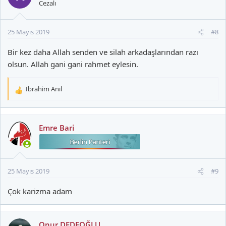
Cezalı
l
e
r
25 Mayıs 2019
#8
:
Bir kez daha Allah senden ve silah arkadaşlarından razı
olsun. Allah gani gani rahmet eylesin.
İbrahim Anıl
T
e
p
k
Emre Bari
i
l
e
r
25 Mayıs 2019
#9
:
Çok karizma adam
Onur DEDEOĞLU