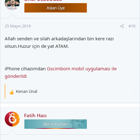
25 Mayıs 2019
#10
Allah senden ve silah arkadaşlarından bin kere razı
olsun.Huzur için de yat ATAM.
iPhone cihazımdan
Gscimbom mobil uygulaması ile
gönderildi
Kenan Ünal
T
e
p
k
Fatih Hacı
i
l
e
r