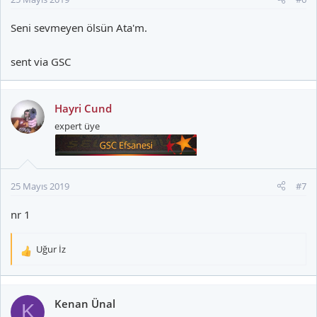
Seni sevmeyen ölsün Ata'm.
sent via GSC
Hayri Cund
expert üye
25 Mayıs 2019
#7
nr 1
Uğur İz
T
e
p
k
Kenan Ünal
K
i