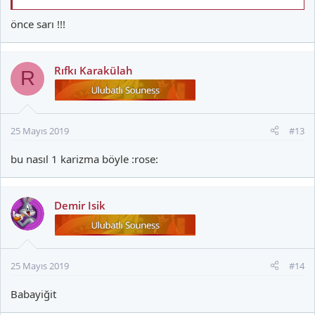
önce sarı !!!
Rıfkı Karakülah
R
25 Mayıs 2019
#13
bu nasıl 1 karizma böyle :rose:
Demir Isik
25 Mayıs 2019
#14
Babayiğit