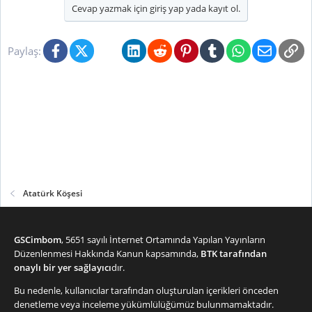
Cevap yazmak için giriş yap yada kayıt ol.
Facebook
X (Twitter)
Bluesky
LinkedIn
Reddit
Pinterest
Tumblr
WhatsApp
E-posta
Li
Paylaş:
Atatürk Köşesi
GSCimbom
, 5651 sayılı İnternet Ortamında Yapılan Yayınların
Düzenlenmesi Hakkında Kanun kapsamında,
BTK tarafından
onaylı bir yer sağlayıcı
dır.
Bu nedenle, kullanıcılar tarafından oluşturulan içerikleri önceden
denetleme veya inceleme yükümlülüğümüz bulunmamaktadır.