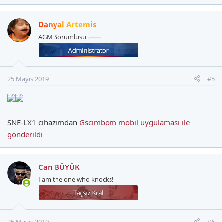
Danyal Artemis
AGM Sorumlusu
25 Mayıs 2019
#5
SNE-LX1 cihazımdan
Gscimbom mobil uygulaması ile
gönderildi
Can BÜYÜK
I am the one who knocks!
25 Mayıs 2019
#6