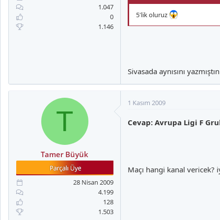
1.047
5'lik oluruz
0
1.146
Sivasada aynısını yazmıştı
1 Kasım 2009
T
Cevap: Avrupa Ligi F Gru
Tamer Büyük
Maçı hangi kanal vericek? iyi
28 Nisan 2009
4.199
128
1.503