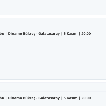
bu | Dinamo Bükreş - Galatasaray | 5 Kasım | 20.00
bu | Dinamo Bükreş - Galatasaray | 5 Kasım | 20.00