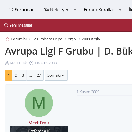
Forumlar
Neler yeni
Forum Kuralları
İ
Yeni mesajlar
Forumlar
GSCimbom Depo
Arşiv
2009 Arşiv
Avrupa Ligi F Grubu | D. Bü
K
B
Mert Erak
1 Kasım 2009
o
a
n
ş
1
2
3
…
27
Sonraki
u
l
y
a
1 Kasım 2009
u
n
M
B
g
a
ı
ş
ç
l
t
a
a
Mert Erak
t
r