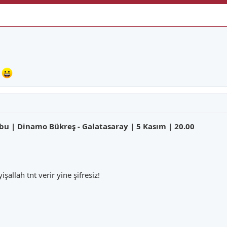
n
bu | Dinamo Bükreş - Galatasaray | 5 Kasım | 20.00
şallah tnt verir yine şifresiz!