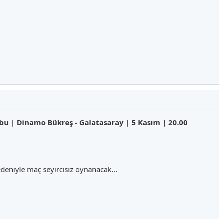
bu | Dinamo Bükreş - Galatasaray | 5 Kasım | 20.00
deniyle maç seyircisiz oynanacak...