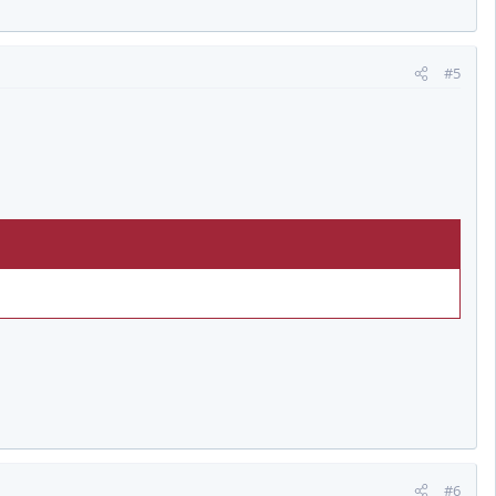
#5
#6