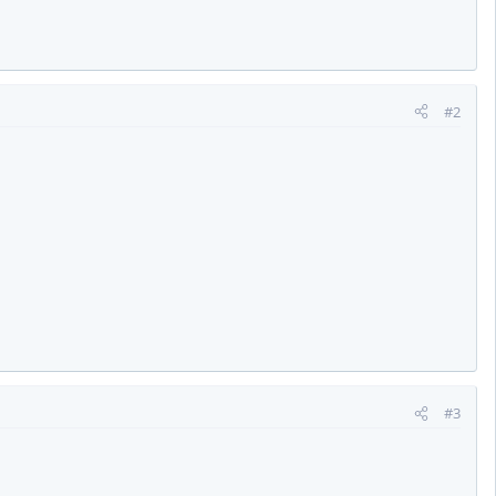
#2
#3