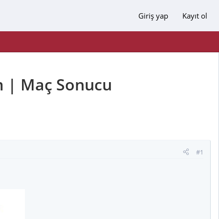
Giriş yap
Kayıt ol
ım | Maç Sonucu
#1