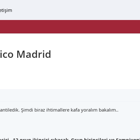
letişim
tico Madrid
antiledik. Şimdi biraz ihtimallere kafa yoralım bakalım..
isi , 12 grup ikincisi çıkacak. Grup birincileri ve Şampiyo