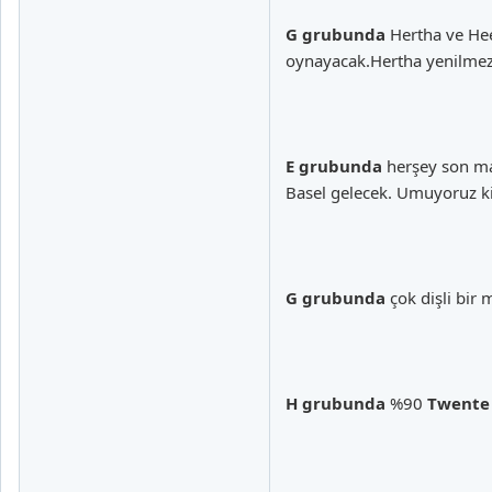
G grubunda
Hertha ve Hee
oynayacak.Hertha yenilmezs
E grubunda
herşey son maç
Basel gelecek. Umuyoruz k
G grubunda
çok dişli bir 
H grubunda
%90
Twente