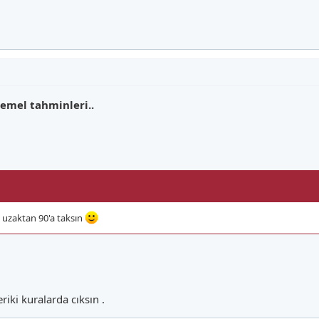
emel tahminleri..
y uzaktan 90'a taksın
riki kuralarda cıksın .