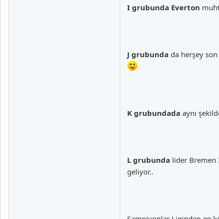
I grubunda
Everton
muhte
J grubunda
da herşey son 
K grubundada
aynı şekild
L grubunda
lider Bremen İ
geliyor..
Şampiyonlar Liginden en kö