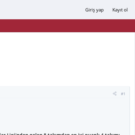
Giriş yap
Kayıt ol
#1
nlar Ligi'nden gelen 8 takımdan en iyi puanlı 4 takımı