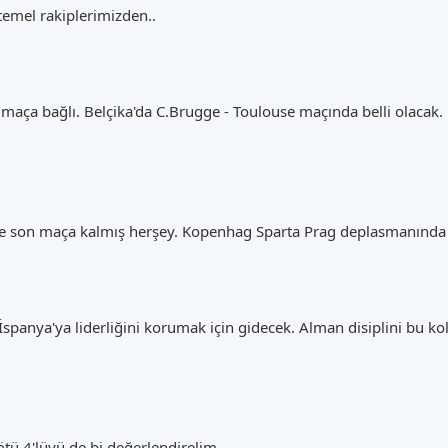
mel rakiplerimizden..
maça bağlı. Belçika'da C.Brugge - Toulouse maçında belli olacak.
e son maça kalmış herşey. Kopenhag Sparta Prag deplasmanında ber
spanya'ya liderliğini korumak için gidecek. Alman disiplini bu kol
tü 4'lüyü de bi değerlendirelim..