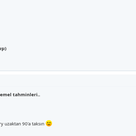
şı)
emel tahminleri..
ry uzaktan 90'a taksın