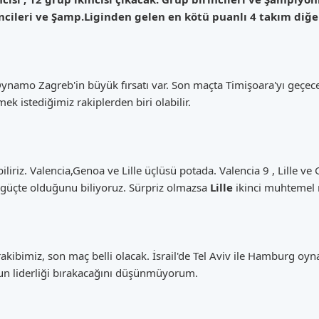
kincileri ve Şamp.Liginden gelen en kötü puanlı 4 takım diğe
 Dynamo Zagreb'in büyük fırsatı var. Son maçta Timişoara'yı geçec
ek istediğimiz rakiplerden biri olabilir.
iliriz. Valencia,Genoa ve Lille üçlüsü potada. Valencia 9 , Lille ve
güçte olduğunu biliyoruz. Sürpriz olmazsa
Lille
ikinci muhtemel 
kibimiz, son maç belli olacak. İsrail'de Tel Aviv ile Hamburg
n liderliği bırakacağını düşünmüyorum.