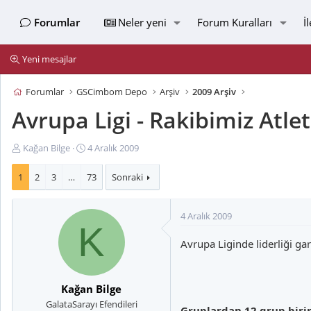
Forumlar
Neler yeni
Forum Kuralları
İ
Yeni mesajlar
Forumlar
GSCimbom Depo
Arşiv
2009 Arşiv
Avrupa Ligi - Rakibimiz Atle
K
B
Kağan Bilge
4 Aralık 2009
o
a
n
ş
1
2
3
…
73
Sonraki
u
l
y
a
4 Aralık 2009
u
n
K
B
g
Avrupa Liginde liderliği gar
a
ı
ş
ç
l
t
a
a
Kağan Bilge
t
r
GalataSarayı Efendileri
Gruplardan 12 grup birinc