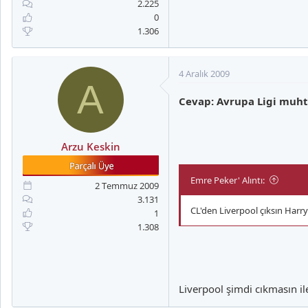
2.225
0
1.306
4 Aralık 2009
A
Cevap: Avrupa Ligi muht
Arzu Keskin
Emre Peker' Alıntı:
2 Temmuz 2009
3.131
CL'den Liverpool çıksın Harr
1
1.308
Liverpool şimdi cıkmasın ile