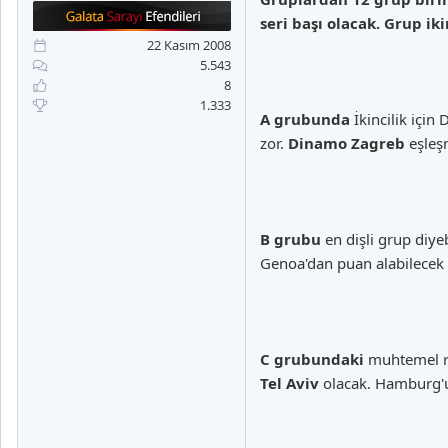
a
i
seri başı olacak. Grup i
n
h
i
22 Kasım 2008
5.543
8
1.333
A grubunda
İkincilik için
zor.
Dinamo Zagreb
eşleşm
B grubu
en dişli grup diyeb
Genoa'dan puan alabilecek 
C grubundaki
muhtemel ra
Tel Aviv
olacak. Hamburg'u