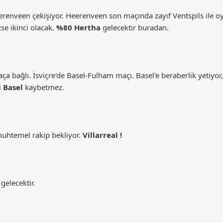
renveen çekişiyor. Heerenveen son maçında zayıf Ventspils ile oy
e ikinci olacak.
%80 Hertha
gelecektir buradan.
a bağlı. İsviçre'de Basel-Fulham maçı. Basel'e beraberlik yetiy
i
Basel
kaybetmez.
muhtemel rakip bekliyor.
Villarreal !
gelecektir.