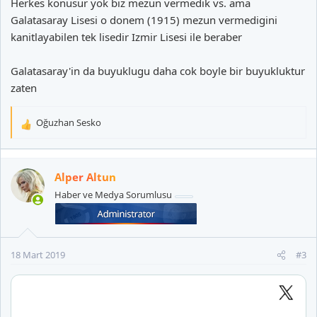
Herkes konusur yok biz mezun vermedik vs. ama
Galatasaray Lisesi o donem (1915) mezun vermedigini
kanitlayabilen tek lisedir Izmir Lisesi ile beraber
Galatasaray'in da buyuklugu daha cok boyle bir buyukluktur
zaten
Oğuzhan Sesko
T
e
p
k
Alper Altun
i
Haber ve Medya Sorumlusu
l
e
r
:
18 Mart 2019
#3