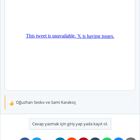
Oğuzhan Sesko
ve
Sami Karakoç
T
e
p
k
Cevap yazmak için giriş yap yada kayıt ol.
i
l