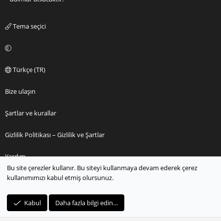
Tema seçici
Türkçe (TR)
Bize ulaşın
Şartlar ve kurallar
Gizlilik Politikası – Gizlilik ve Şartlar
Yardım
Bu site çerezler kullanır. Bu siteyi kullanmaya devam ederek çerez
kullanımımızı kabul etmiş olursunuz.
Ana sayfa
R
Kabul
Daha fazla bilgi edin…
S
S