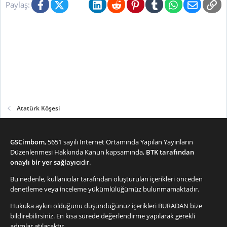
Facebook
X (Twitter)
Bluesky
LinkedIn
Reddit
Pinterest
Tumblr
WhatsApp
E-posta
Li
e
Paylaş:
r
:
Atatürk Köşesi
GSCimbom
, 5651 sayılı İnternet Ortamında Yapılan Yayınların
Düzenlenmesi Hakkında Kanun kapsamında,
BTK tarafından
onaylı bir yer sağlayıcı
dır.
Bu nedenle, kullanıcılar tarafından oluşturulan içerikleri önceden
denetleme veya inceleme yükümlülüğümüz bulunmamaktadır.
Hukuka aykırı olduğunu düşündüğünüz içerikleri
BURADAN
bize
bildirebilirsiniz. En kısa sürede değerlendirme yapılarak gerekli
adımlar atılacaktır.