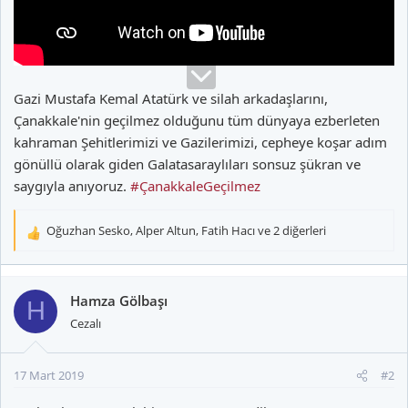
Gazi Mustafa Kemal Atatürk ve silah arkadaşlarını,
Çanakkale'nin geçilmez olduğunu tüm dünyaya ezberleten
kahraman Şehitlerimizi ve Gazilerimizi, cepheye koşar adım
gönüllü olarak giden Galatasaraylıları sonsuz şükran ve
saygıyla anıyoruz.
#ÇanakkaleGeçilmez
Oğuzhan Sesko
,
Alper Altun
,
Fatih Hacı
ve 2 diğerleri
T
e
p
k
Hamza Gölbaşı
H
i
Cezalı
l
e
r
17 Mart 2019
#2
: