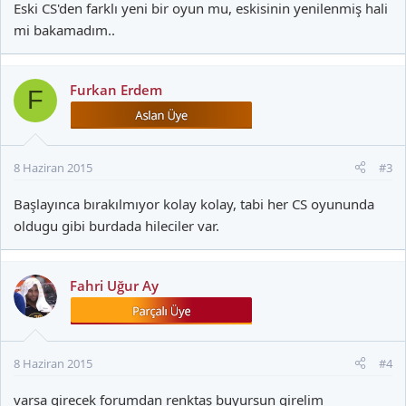
Eski CS'den farklı yeni bir oyun mu, eskisinin yenilenmiş hali
mi bakamadım..
Furkan Erdem
F
8 Haziran 2015
#3
Başlayınca bırakılmıyor kolay kolay, tabi her CS oyununda
oldugu gibi burdada hileciler var.
Fahri Uğur Ay
8 Haziran 2015
#4
varsa girecek forumdan renktaş buyursun girelim