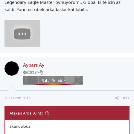
Legendary Eagle Master oynuyorum.. Global Elite icin az
kaldi. Yani tecrübeli arkadaslar katilabilir.
Aybars Ay
🔞🥵🍑👉👌
8 Haziran 2015
#17
Atakan Arda' Alıntı:
Skandalouz