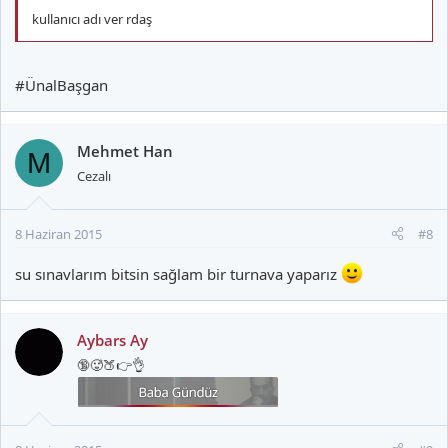
kullanıcı adı ver rdaş
#ÜnalBaşgan
Mehmet Han
M
Cezalı
8 Haziran 2015
#8
su sınavlarım bitsin sağlam bir turnava yaparız
Aybars Ay
🔞🥵🍑👉👌