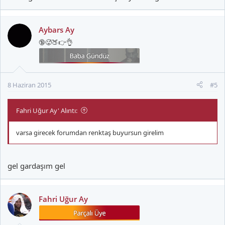
Aybars Ay
🔞🥵🍑👉👌
8 Haziran 2015
#5
Fahri Uğur Ay' Alıntı:
varsa girecek forumdan renktaş buyursun girelim
gel gardaşım gel
Fahri Uğur Ay