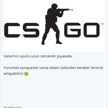
Valve'nin oyunu uzun zamandır piyasada.
Forumda oynayanlar varsa steam üstünden beraber terörist
avlayabiliriz
RÜTBELER ;