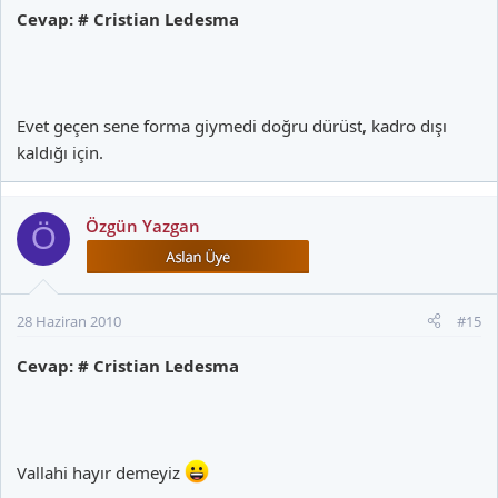
Cevap: # Cristian Ledesma
Evet geçen sene forma giymedi doğru dürüst, kadro dışı
kaldığı için.
Özgün Yazgan
Ö
28 Haziran 2010
#15
Cevap: # Cristian Ledesma
Vallahi hayır demeyiz