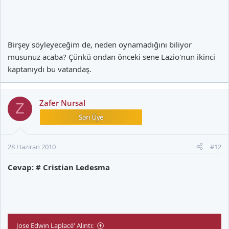
Birşey söyleyeceğim de, neden oynamadığını biliyor
musunuz acaba? Çünkü ondan önceki sene Lazio'nun ikinci
kaptanıydı bu vatandaş.
Zafer Nursal
Z
28 Haziran 2010
#12
Cevap: # Cristian Ledesma
Jose Edwin Laplacé' Alıntı: