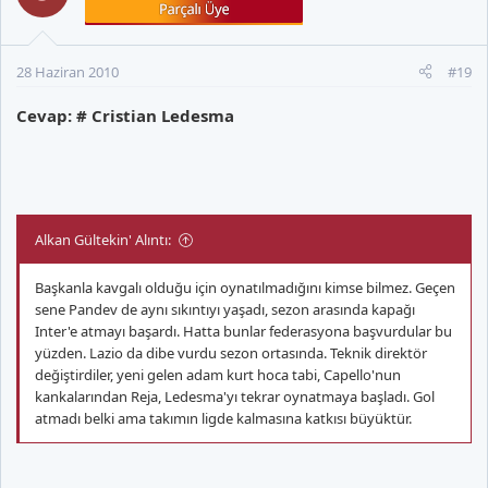
28 Haziran 2010
#19
Cevap: # Cristian Ledesma
Alkan Gültekin' Alıntı:
Başkanla kavgalı olduğu için oynatılmadığını kimse bilmez. Geçen
sene Pandev de aynı sıkıntıyı yaşadı, sezon arasında kapağı
Inter'e atmayı başardı. Hatta bunlar federasyona başvurdular bu
yüzden. Lazio da dibe vurdu sezon ortasında. Teknik direktör
değiştirdiler, yeni gelen adam kurt hoca tabi, Capello'nun
kankalarından Reja, Ledesma'yı tekrar oynatmaya başladı. Gol
atmadı belki ama takımın ligde kalmasına katkısı büyüktür.