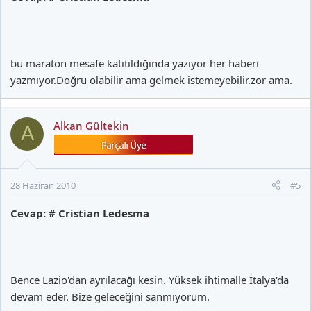
bu maraton mesafe katıtıldığında yazıyor her haberi
yazmıyor.Doğru olabilir ama gelmek istemeyebilir.zor ama.
Alkan Gültekin
A
28 Haziran 2010
#5
Cevap: # Cristian Ledesma
Bence Lazio'dan ayrılacağı kesin. Yüksek ihtimalle İtalya'da
devam eder. Bize geleceğini sanmıyorum.