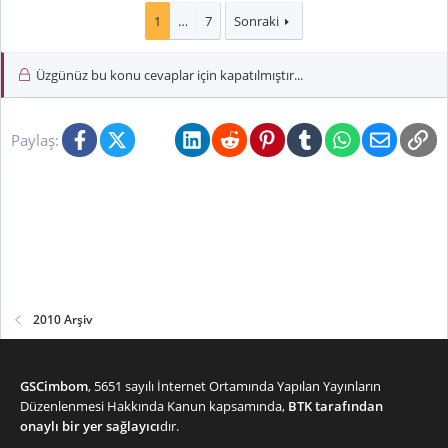
1
…
7
Sonraki
Üzgünüz bu konu cevaplar için kapatılmıştır...
Facebook
X (Twitter)
Bluesky
LinkedIn
Reddit
Pinterest
Tumblr
WhatsApp
E-posta
Li
Paylaş:
2010 Arşiv
GSCimbom
, 5651 sayılı İnternet Ortamında Yapılan Yayınların
Düzenlenmesi Hakkında Kanun kapsamında,
BTK tarafından
onaylı bir yer sağlayıcı
dır.