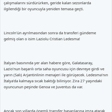
çalışmalarını sürdürürken, geride kalan sezonlarda
ilgilendiği bir oyuncuyla yeniden temasa geçti.
Lincoln'ün ayrılmasından sonra da transferi gündeme
gelmiş olan o isim Laziolu Cristian Ledesma!
İtalyan basınında yer alan habere göre, Galatasaray,
Lazio’nun başarılı orta saha oyuncusu için devreye girdi ve
yarın (Salı) Arjantinlinin menajeri ile görüşecek. Ledesma’nın
İtalya’da kalmaya sıcak baktığı biliniyor. Zira 27 yaşındaki
oyuncunun peşinde Genoa ve Juventus da var.
Ancak son yıllarda önemli transfer başarılarına imza atarak