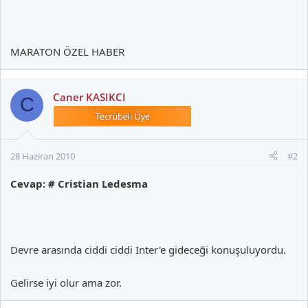
MARATON ÖZEL HABER
Caner KASIKCI
C
28 Haziran 2010
#2
Cevap: # Cristian Ledesma
Devre arasında ciddi ciddi Inter'e gideceği konuşuluyordu.
Gelirse iyi olur ama zor.