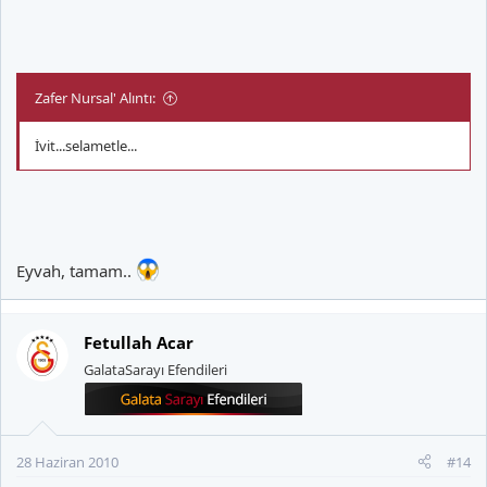
Zafer Nursal' Alıntı:
İvit...selametle...
Eyvah, tamam..
Fetullah Acar
GalataSarayı Efendileri
28 Haziran 2010
#14