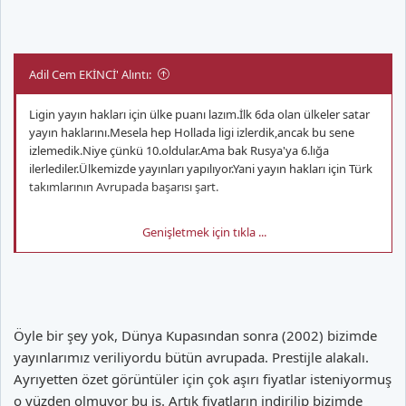
Adil Cem EKİNCİ' Alıntı:
Ligin yayın hakları için ülke puanı lazım.İlk 6da olan ülkeler satar
yayın haklarını.Mesela hep Hollada ligi izlerdik,ancak bu sene
izlemedik.Niye çünkü 10.oldular.Ama bak Rusya'ya 6.lığa
ilerlediler.Ülkemizde yayınları yapılıyor.Yani yayın hakları için Türk
takımlarının Avrupada başarısı şart.
Genişletmek için tıkla ...
Öyle bir şey yok, Dünya Kupasından sonra (2002) bizimde
yayınlarımız veriliyordu bütün avrupada. Prestijle alakalı.
Ayrıyetten özet görüntüler için çok aşırı fiyatlar isteniyormuş
o yüzden olmuyor bu iş. Artık fiyatların indirilip bizimde