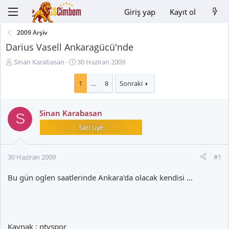
Giriş yap
Kayıt ol
2009 Arşiv
Darius Vasell Ankaragücü'nde
K
B
Sinan Karabasan
30 Haziran 2009
o
a
n
ş
1
…
8
Sonraki
u
l
y
a
Sinan Karabasan
u
n
S
B
g
a
ı
ş
ç
l
t
30 Haziran 2009
#1
a
a
t
r
Bu gün oglen saatlerinde Ankara'da olacak kendisi ...
a
i
n
h
i
Kaynak : ntvspor