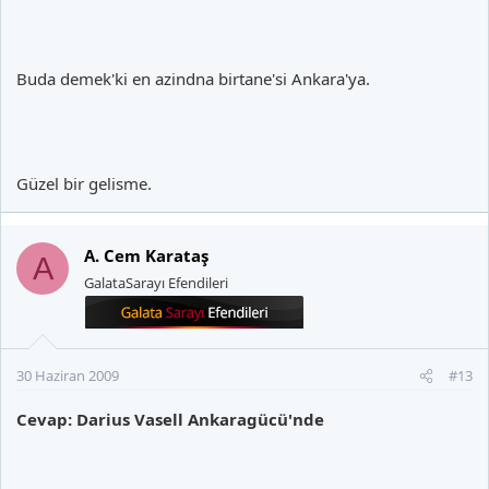
Buda demek'ki en azindna birtane'si Ankara'ya.
Güzel bir gelisme.
A. Cem Karataş
A
GalataSarayı Efendileri
30 Haziran 2009
#13
Cevap: Darius Vasell Ankaragücü'nde