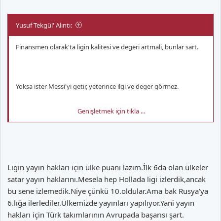
Yusuf Tekgül' Alıntı:
Finansmen olarak'ta ligin kalitesi ve degeri artmali, bunlar sart.
Yoksa ister Messi'yi getir, yeterince ilgi ve deger görmez.
Genişletmek için tıkla ...
Lig'in yayin haklari ne kadar cok ülkeye verilebiliyorsa verilsin.
Ligin yayın hakları için ülke puanı lazım.İlk 6da olan ülkeler
satar yayın haklarını.Mesela hep Hollada ligi izlerdik,ancak
bu sene izlemedik.Niye çünkü 10.oldular.Ama bak Rusya'ya
6.lığa ilerlediler.Ülkemizde yayınları yapılıyor.Yani yayın
hakları için Türk takımlarının Avrupada başarısı şart.