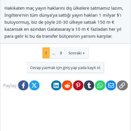
Hakikaten maç yayın haklarını dış ülkelere satmamız lazım,
İngiltere'nin tüm dünya'ya sattığı yayın hakları 1 milyar $'ı
buluyormuş, biz de şöyle 20-30 ülkeye satsak 150 m €
kazansak en azından Galatasaray'a 10 m € fazladan her yıl
para gelir ki bu da transfer bütçesinin yarısını karşılar.
1
…
8
Sonraki
Cevap yazmak için giriş yap yada kayıt ol.
Facebook
X (Twitter)
Bluesky
LinkedIn
Reddit
Pinterest
Tumblr
WhatsApp
E-posta
Li
Paylaş: