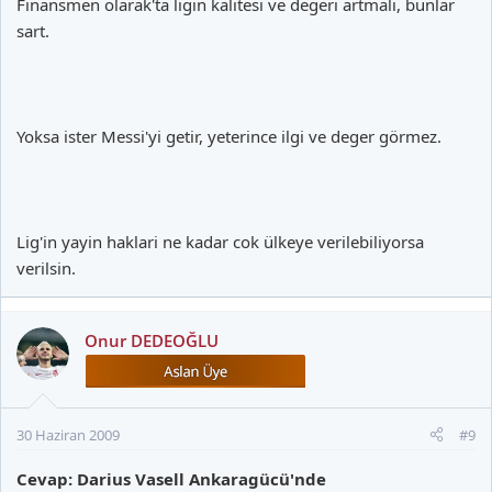
Finansmen olarak'ta ligin kalitesi ve degeri artmali, bunlar
sart.
Yoksa ister Messi'yi getir, yeterince ilgi ve deger görmez.
Lig'in yayin haklari ne kadar cok ülkeye verilebiliyorsa
verilsin.
Onur DEDEOĞLU
30 Haziran 2009
#9
Cevap: Darius Vasell Ankaragücü'nde