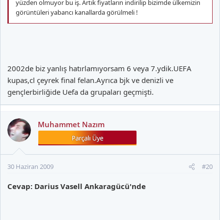
yüzden olmuyor bu iş. Artık fiyatların indirilip bizimde ülkemizin
görüntüleri yabancı kanallarda görülmeli !
2002de biz yanlış hatırlamıyorsam 6 veya 7.ydik.UEFA
kupas,cl çeyrek final felan.Ayrıca bjk ve denizli ve
gençlerbirliğide Uefa da grupaları geçmişti.
Muhammet Nazım
30 Haziran 2009
#20
Cevap: Darius Vasell Ankaragücü'nde