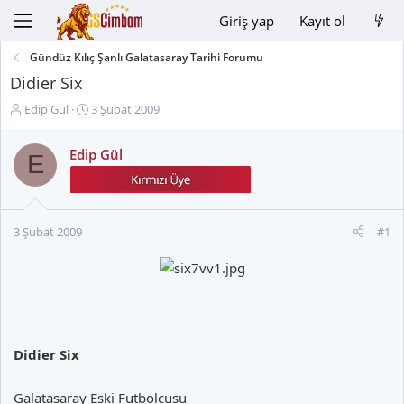
Giriş yap
Kayıt ol
Gündüz Kılıç Şanlı Galatasaray Tarihi Forumu
Didier Six
K
B
Edip Gül
3 Şubat 2009
o
a
n
ş
Edip Gül
E
u
l
y
a
u
n
B
g
3 Şubat 2009
#1
a
ı
ş
ç
l
t
a
a
t
r
a
i
n
h
Didier Six
i
Galatasaray Eski Futbolcusu