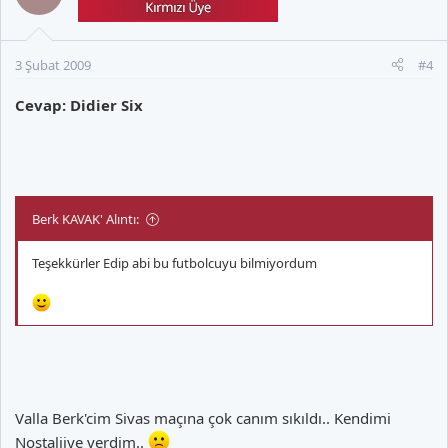
3 Şubat 2009
#4
Cevap: Didier Six
Berk KAVAK' Alıntı:
Teşekkürler Edip abi bu futbolcuyu bilmiyordum
Valla Berk'cim Sivas maçına çok canım sıkıldı.. Kendimi
Nostaljiye verdim..