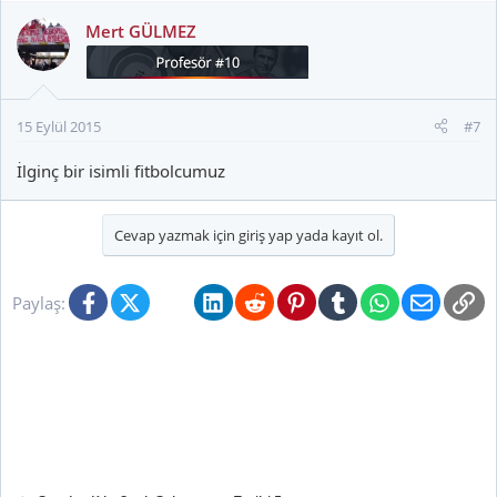
Mert GÜLMEZ
15 Eylül 2015
#7
İlginç bir isimli fitbolcumuz
Cevap yazmak için giriş yap yada kayıt ol.
Facebook
X (Twitter)
Bluesky
LinkedIn
Reddit
Pinterest
Tumblr
WhatsApp
E-posta
Li
Paylaş: