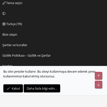
Tema seçici
Türkçe (TR)
Bize ulaşın
Şartlar ve kurallar
Gizlilik Politikası – Gizlilik ve Şartlar
Yardım
Bu site çerezler kullanır. Bu siteyi kullanmaya devam ederek çerez
Üst
kullanımımızı kabul etmiş olursunuz.
Ana sayfa
Alt
R
Kabul
Daha fazla bilgi edin…
S
S