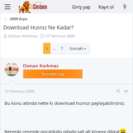
Giriş yap
Kayıt ol
2009 Arşiv
Download Hızınız Ne Kadar?
K
B
Osman Korkmaz
13 Temmuz 2009
o
a
n
ş
1
…
7
Sonraki
u
l
y
a
Osman Korkmaz
u
n
B
g
a
ı
ş
ç
l
t
13 Temmuz 2009
#1
a
a
t
r
Bu konu altında nette ki download hızınızı paylaşabilirsiniz.
a
i
n
h
i
Benimki resimde görüldüğü gibidir,sağ alt köşeye dikkat