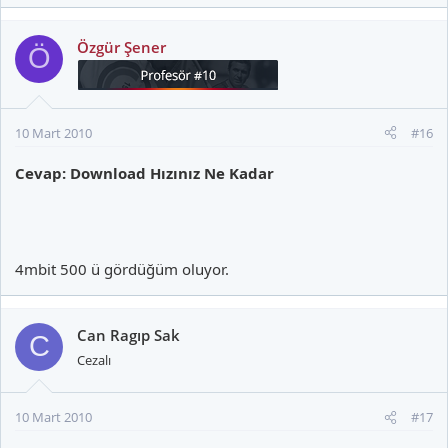
Özgür Şener
Ö
10 Mart 2010
#16
Cevap: Download Hızınız Ne Kadar
4mbit 500 ü gördüğüm oluyor.
Can Ragıp Sak
C
Cezalı
10 Mart 2010
#17