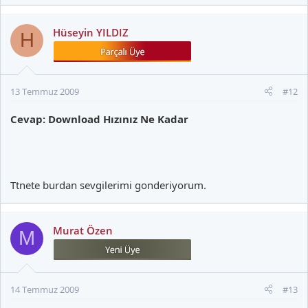
Hüseyin YILDIZ
H
13 Temmuz 2009
#12
Cevap: Download Hızınız Ne Kadar
Ttnete burdan sevgilerimi gonderiyorum.
Murat Özen
M
14 Temmuz 2009
#13