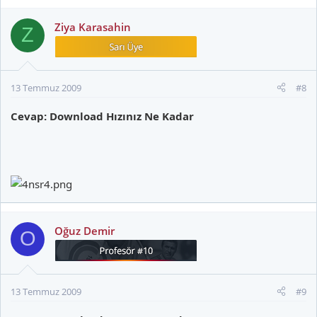
Ziya Karasahin
Z
13 Temmuz 2009
#8
Cevap: Download Hızınız Ne Kadar
Oğuz Demir
O
13 Temmuz 2009
#9