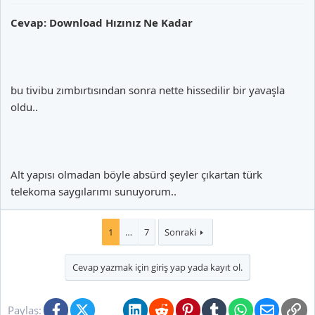
Cevap: Download Hızınız Ne Kadar
bu tivibu zımbırtısından sonra nette hissedilir bir yavaşla
oldu..
Alt yapısı olmadan böyle absürd şeyler çıkartan türk
telekoma saygılarımı sunuyorum..
1
…
7
Sonraki
Cevap yazmak için giriş yap yada kayıt ol.
Facebook
X (Twitter)
Bluesky
LinkedIn
Reddit
Pinterest
Tumblr
WhatsApp
E-posta
Li
Paylaş: