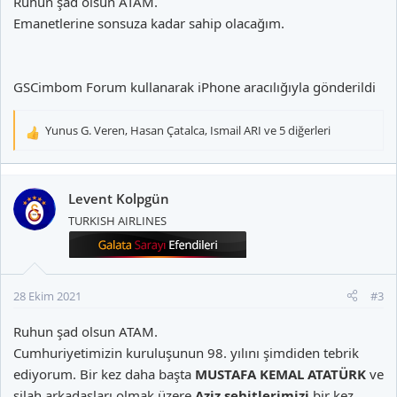
Ruhun şad olsun ATAM.
Emanetlerine sonsuza kadar sahip olacağım.
GSCimbom Forum kullanarak iPhone aracılığıyla gönderildi
Yunus G. Veren
,
Hasan Çatalca
,
Ismail ARI
ve 5 diğerleri
T
e
p
k
Levent Kolpgün
i
TURKISH AIRLINES
l
e
r
:
28 Ekim 2021
#3
Ruhun şad olsun ATAM.
Cumhuriyetimizin kuruluşunun 98. yılını şimdiden tebrik
ediyorum. Bir kez daha başta
MUSTAFA KEMAL ATATÜRK
ve
silah arkadaşları olmak üzere
Aziz şehitlerimizi
bir kez