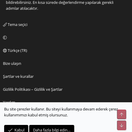
bildirebilirsiniz. En kısa sürede değerlendirme yapılarak gerekli
adımlar atılacaktır.
Tema seçici
Türkçe (TR)
Bize ulaşın
Şartlar ve kurallar
Gizlilik Politikası – Gizlilik ve Şartlar
Yardım
Bu site çerezler kullanır. Bu siteyi kullanmaya devam ederek çerez
Üst
kullanımımızı kabul etmiş olursunuz.
Ana sayfa
Alt
R
Kabul
Daha fazla bilgi edin…