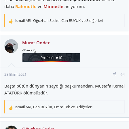
daha
Rahmetle
ve
Minnetle
anıyorum.
Ismail ARI
,
Oğuzhan Sesko
,
Can BÜYÜK
ve 3 diğerleri
T
e
p
k
Murat Onder
i
🚲ᯓ⋆.ೃ
l
e
r
:
28 Ekim 2021
#4
Başta bütün dünyanın saydığı başkumandan, Mustafa Kemal
ATATÜRK ölümsüzdür.
Ismail ARI
,
Can BÜYÜK
,
Emre Tek
ve 3 diğerleri
T
e
p
k
Oğuzhan Sesko