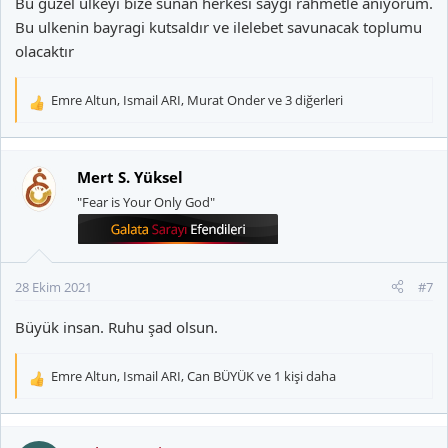
Bu guzel ulkeyi bize sunan herkesi saygi rahmetle anıyorum.
Bu ulkenin bayragi kutsaldır ve ilelebet savunacak toplumu
olacaktır
Emre Altun
,
Ismail ARI
,
Murat Onder
ve 3 diğerleri
T
e
p
k
Mert S. Yüksel
i
"Fear is Your Only God"
l
e
r
:
28 Ekim 2021
#7
Büyük insan. Ruhu şad olsun.
Emre Altun
,
Ismail ARI
,
Can BÜYÜK
ve 1 kişi daha
T
e
p
k