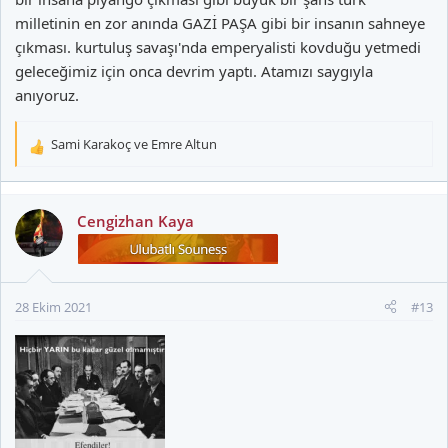
milletinin en zor anında GAZİ PAŞA gibi bir insanın sahneye
çıkması. kurtuluş savaşı'nda emperyalisti kovduğu yetmedi
geleceğimiz için onca devrim yaptı. Atamızı saygıyla
anıyoruz.
Sami Karakoç
ve
Emre Altun
T
e
p
k
Cengizhan Kaya
i
l
e
r
28 Ekim 2021
#13
: