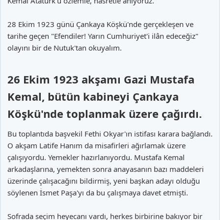
Kemal Atatürk'ü özlemle, hasretle anıyoruz.
28 Ekim 1923 günü Çankaya Köşkü'nde gerçekleşen ve
tarihe geçen "Efendiler! Yarın Cumhuriyet'i ilân edeceğiz"
olayını bir de Nutuk'tan okuyalım.
26 Ekim 1923 akşamı Gazi Mustafa
Kemal, bütün kabineyi Çankaya
Köşkü'nde toplanmak üzere çağırdı.​
Bu toplantıda başvekil Fethi Okyar'ın istifası karara bağlandı.
O akşam Latife Hanım da misafirleri ağırlamak üzere
çalışıyordu. Yemekler hazırlanıyordu. Mustafa Kemal
arkadaşlarına, yemekten sonra anayasanın bazı maddeleri
üzerinde çalışacağını bildirmiş, yeni başkan adayı olduğu
söylenen İsmet Paşa'yı da bu çalışmaya davet etmişti.
Sofrada seçim heyecanı vardı, herkes birbirine bakıyor bir