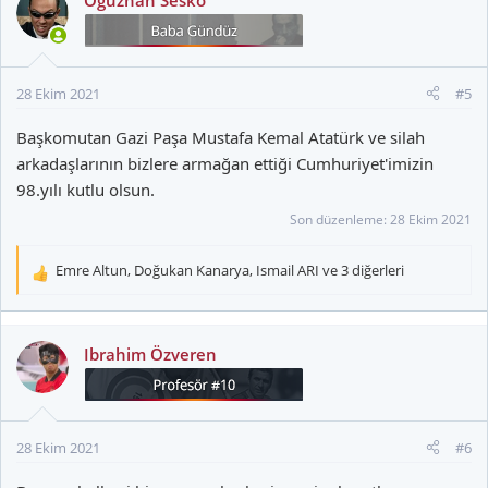
i
l
e
r
28 Ekim 2021
#5
:
Başkomutan Gazi Paşa Mustafa Kemal Atatürk ve silah
arkadaşlarının bizlere armağan ettiği Cumhuriyet'imizin
98.yılı kutlu olsun.
Son düzenleme:
28 Ekim 2021
Emre Altun
,
Doğukan Kanarya
,
Ismail ARI
ve 3 diğerleri
T
e
p
k
Ibrahim Özveren
i
l
e
r
28 Ekim 2021
#6
: