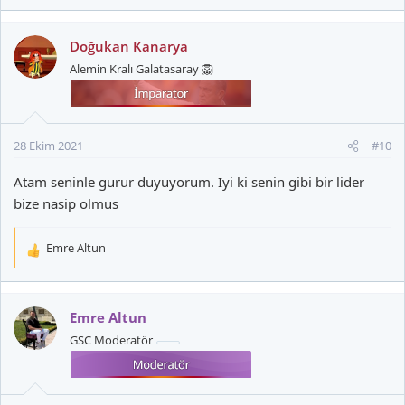
e
p
k
Doğukan Kanarya
i
Alemin Kralı Galatasaray 🦁
l
e
r
:
28 Ekim 2021
#10
Atam seninle gurur duyuyorum. Iyi ki senin gibi bir lider
bize nasip olmus
Emre Altun
T
e
p
k
Emre Altun
i
GSC Moderatör
l
e
r
: