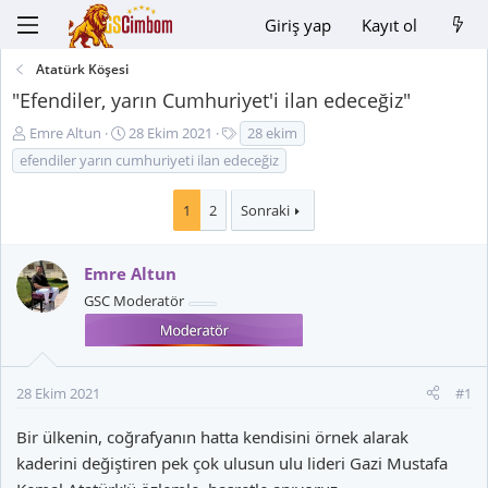
Giriş yap
Kayıt ol
Atatürk Köşesi
"Efendiler, yarın Cumhuriyet'i ilan edeceğiz"
K
B
E
Emre Altun
28 Ekim 2021
28 ekim
o
a
t
efendiler yarın cumhuriyeti ilan edeceğiz
n
ş
i
u
l
k
1
2
Sonraki
y
a
e
u
n
t
B
g
l
Emre Altun
a
ı
e
GSC Moderatör
ş
ç
r
l
t
a
a
t
r
a
i
28 Ekim 2021
#1
n
h
Bir ülkenin, coğrafyanın hatta kendisini örnek alarak
i
kaderini değiştiren pek çok ulusun ulu lideri Gazi Mustafa