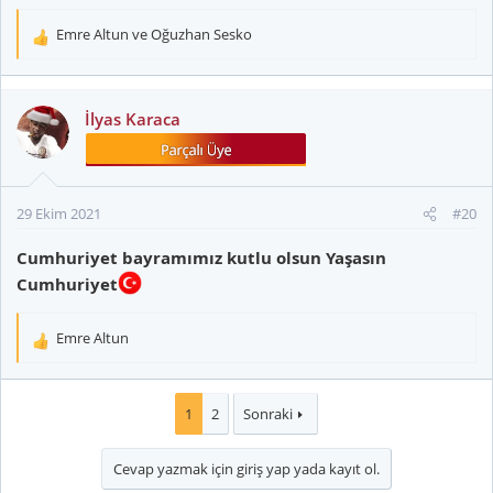
Emre Altun
ve
Oğuzhan Sesko
T
e
p
k
İlyas Karaca
i
l
e
r
29 Ekim 2021
#20
:
Cumhuriyet bayramımız kutlu olsun Yaşasın
Cumhuriyet
Emre Altun
T
e
p
k
1
2
Sonraki
i
l
Cevap yazmak için giriş yap yada kayıt ol.
e