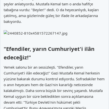
şeyler anlatıyordu. Mustafa Kemal tam o anda hafifçe
tabağına vurdu: "Beyler!" dedi. O da heyecanlıydı, kaşları
çatılmış, ama gözlerinde güleç bir ifade ile arkadaşlarına
bakıyordu.
"Efendiler, yarın Cumhuriyet'i ilân
edeceğiz!"​
Yemek salonu bir an sessizleşti. "Efendiler, yarın
Cumhuriyet'i ilân edeceğiz!" Gazi Mustafa Kemal herkesin
yüzüne bakarak durumu kontrol ediyordu. Sofradakiler hem
o anın heyecanı hem de Gazi'nin kararlığı neticesinde
kalakalmıştı. Daha sonra büyük bir sevinç yaşandı. Mustafa
Kemal uygun bir süre bekledikten sonra açıklamasına
devam etti: "Türkiye Devleti'nin hükümet şekli
Cumhuriyet'tir. Bunu Anayasa'mıza yarınki Meclis