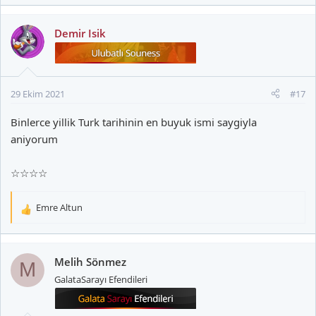
p
k
Demir Isik
i
l
e
r
29 Ekim 2021
#17
:
Binlerce yillik Turk tarihinin en buyuk ismi saygiyla
aniyorum
☆☆☆☆
Emre Altun
T
e
p
k
Melih Sönmez
M
i
GalataSarayı Efendileri
l
e
r