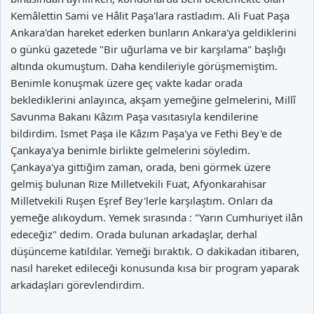
Kemâlettin Sami ve Hâlit Paşa'lara rastladım. Ali Fuat Paşa
Ankara'dan hareket ederken bunların Ankara'ya geldiklerini
o günkü gazetede "Bir uğurlama ve bir karşılama" başlığı
altında okumuştum. Daha kendileriyle görüşmemiştim.
Benimle konuşmak üzere geç vakte kadar orada
beklediklerini anlayınca, akşam yemeğine gelmelerini, Millî
Savunma Bakanı Kâzım Paşa vasıtasıyla kendilerine
bildirdim. İsmet Paşa ile Kâzım Paşa'ya ve Fethi Bey'e de
Çankaya'ya benimle birlikte gelmelerini söyledim.
Çankaya'ya gittiğim zaman, orada, beni görmek üzere
gelmiş bulunan Rize Milletvekili Fuat, Afyonkarahisar
Milletvekili Ruşen Eşref Bey'lerle karşılaştım. Onları da
yemeğe alıkoydum. Yemek sırasında : "Yarın Cumhuriyet ilân
edeceğiz" dedim. Orada bulunan arkadaşlar, derhal
düşünceme katıldılar. Yemeği bıraktık. O dakikadan itibaren,
nasıl hareket edileceği konusunda kısa bir program yaparak
arkadaşları görevlendirdim.