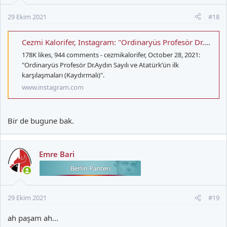
:
29 Ekim 2021
#18
Cezmi Kalorifer, Instagram: "Ordinaryüs Profesör Dr.Aydın Sayılı ve Atatürk’ün ilk karşılaşmaları (Kaydırmalı)"
178K likes, 944 comments - cezmikalorifer, October 28, 2021:
"Ordinaryüs Profesör Dr.Aydın Sayılı ve Atatürk’ün ilk
karşılaşmaları (Kaydırmalı)".
www.instagram.com
Bir de bugune bak.
Emre Bari
29 Ekim 2021
#19
ah paşam ah...