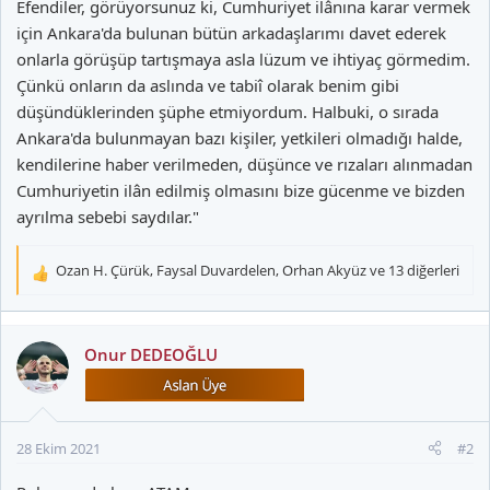
Efendiler, görüyorsunuz ki, Cumhuriyet ilânına karar vermek
için Ankara'da bulunan bütün arkadaşlarımı davet ederek
onlarla görüşüp tartışmaya asla lüzum ve ihtiyaç görmedim.
Çünkü onların da aslında ve tabiî olarak benim gibi
düşündüklerinden şüphe etmiyordum. Halbuki, o sırada
Ankara'da bulunmayan bazı kişiler, yetkileri olmadığı halde,
kendilerine haber verilmeden, düşünce ve rızaları alınmadan
Cumhuriyetin ilân edilmiş olmasını bize gücenme ve bizden
ayrılma sebebi saydılar."
Ozan H. Çürük
,
Faysal Duvardelen
,
Orhan Akyüz
ve 13 diğerleri
T
e
p
k
Onur DEDEOĞLU
i
l
e
r
28 Ekim 2021
#2
: