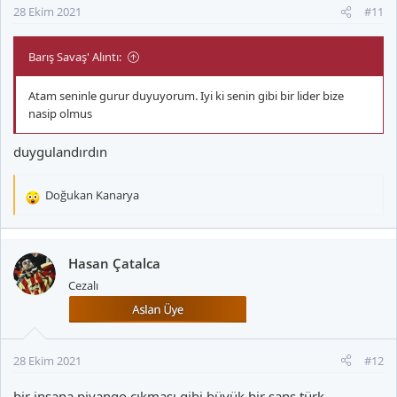
28 Ekim 2021
#11
Barış Savaş' Alıntı:
Atam seninle gurur duyuyorum. Iyi ki senin gibi bir lider bize
nasip olmus
duygulandırdın
Doğukan Kanarya
T
e
p
k
Hasan Çatalca
i
Cezalı
l
e
r
:
28 Ekim 2021
#12
bir insana piyango çıkması gibi büyük bir şans türk