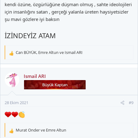
kendi özüne, özgürlüğüne düşman olmuş , sahte ideolojileri
için insanlığını satan , gerçeği yalanla üreten haysiyetsizler
şu mavi gözlere iyi baksın
İZİNDEYİZ ATAM
Can BÜYÜK
,
Emre Altun
ve
Ismail ARI
T
e
p
k
Ismail ARI
i
l
e
r
28 Ekim 2021
#9
:
Murat Onder
ve
Emre Altun
T