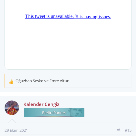
Oğuzhan Sesko
ve
Emre Altun
T
e
p
k
Kalender Cengiz
i
l
e
r
29 Ekim 2021
#15
: