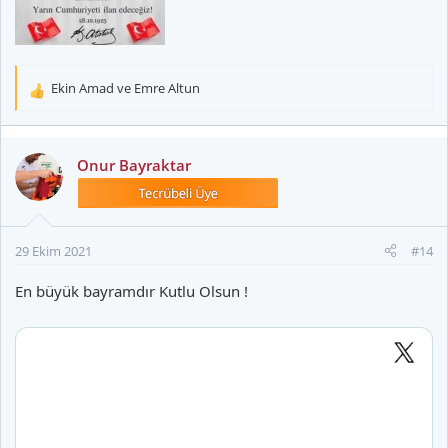
Ekin Amad
ve
Emre Altun
T
e
p
k
Onur Bayraktar
i
l
e
r
29 Ekim 2021
#14
:
En büyük bayramdır Kutlu Olsun !