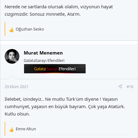
Nerede ne sartlarda olursak olalim, vizyonun hayat
cizgimizdir. Sonsuz minnetle, Ata'm.
Oğuzhan Sesko
T
e
p
k
Murat Menemen
i
GalataSarayı Efendileri
l
e
r
:
29 Ekim 2021
#16
İlelebet, izindeyiz.. Ne mutlu Türk'üm diyene ! Yaşasın
cumhuriyet, yaşasın en büyük bayram. Çok yaşa Atatürk.
Kutlu olsun.
Emre Altun
T
e