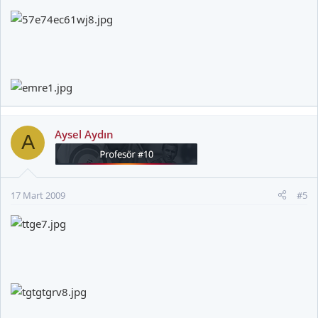
Aysel Aydın
A
17 Mart 2009
#5