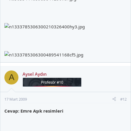
Aysel Aydın
A
17 Mart 2009
#12
Cevap: Emre Aşık resimleri