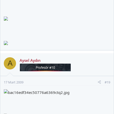
Aysel Aydın
A
17 Mart 2009
#19