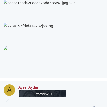
[/URL]
Aysel Aydın
A