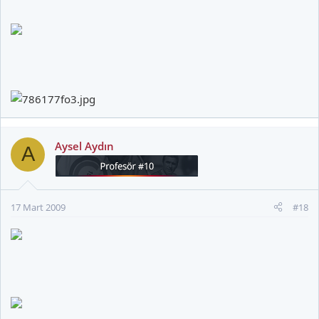
Aysel Aydın
A
17 Mart 2009
#18