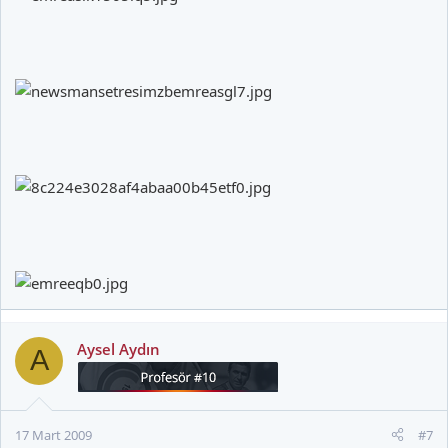
Aysel Aydın
A
17 Mart 2009
#7