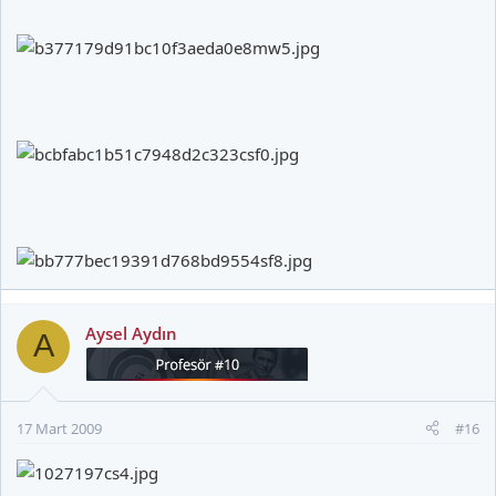
Aysel Aydın
A
17 Mart 2009
#16