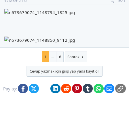
17 Mart 2009
#20
1
…
6
Sonraki
Cevap yazmak için giriş yap yada kayıt ol.
Facebook
X (Twitter)
Bluesky
LinkedIn
Reddit
Pinterest
Tumblr
WhatsApp
E-posta
Li
Paylaş: