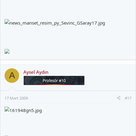
Aysel Aydın
A
17 Mart 2009
#17