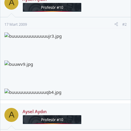
A
17 Mart 2009
#2
Aysel Aydın
A