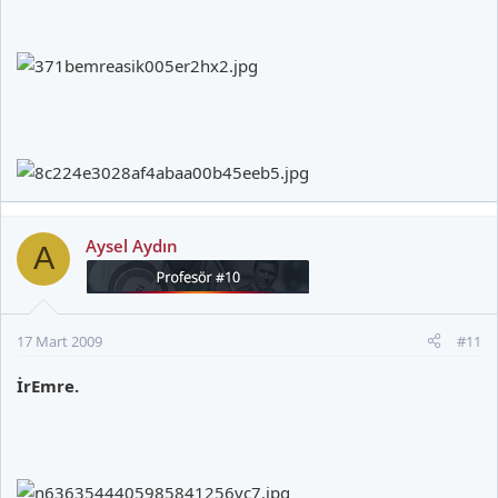
Aysel Aydın
A
17 Mart 2009
#11
İrEmre.