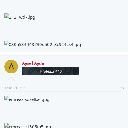
Aysel Aydın
A
17 Mart 2009
#6