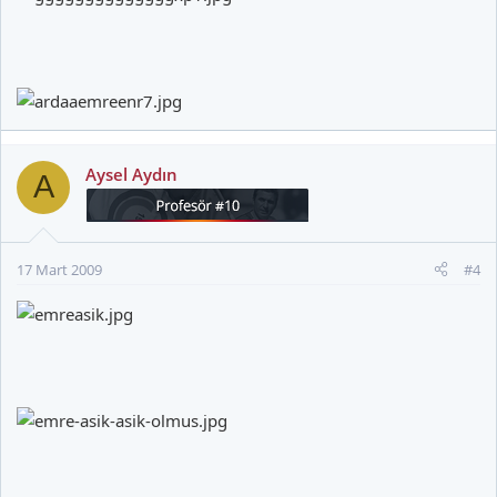
Aysel Aydın
A
17 Mart 2009
#4