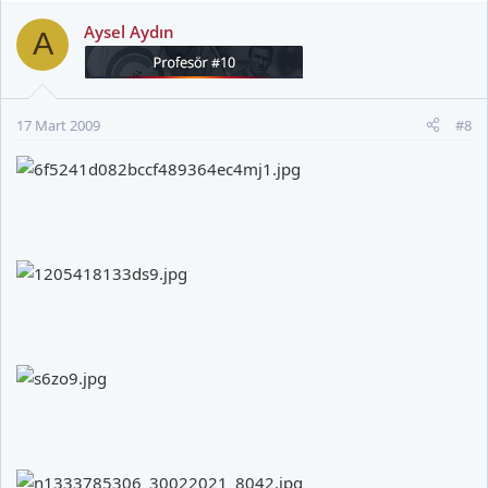
Aysel Aydın
A
17 Mart 2009
#8