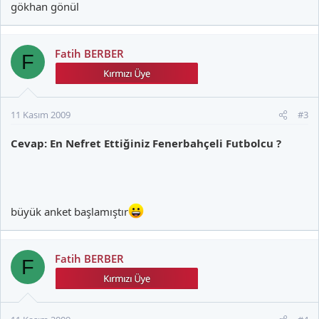
gökhan gönül
Fatih BERBER
F
11 Kasım 2009
#3
Cevap: En Nefret Ettiğiniz Fenerbahçeli Futbolcu ?
büyük anket başlamıştır
Fatih BERBER
F