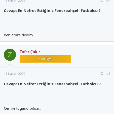
11 Kasım 2009
#4
Cevap: En Nefret Ettiğiniz Fenerbahçeli Futbolcu ?
ben emre dedim.
Zafer Çakır
Z
11 Kasım 2009
#5
Cevap: En Nefret Ettiğiniz Fenerbahçeli Futbolcu ?
Cemre lugano bilica..