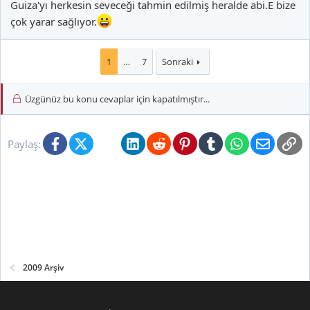
Guiza'yı herkesin seveceği tahmin edilmiş heralde abi.E bize
çok yarar sağlıyor.
1
…
7
Sonraki
Üzgünüz bu konu cevaplar için kapatılmıştır...
Facebook
X (Twitter)
Bluesky
LinkedIn
Reddit
Pinterest
Tumblr
WhatsApp
E-posta
Li
Paylaş:
2009 Arşiv