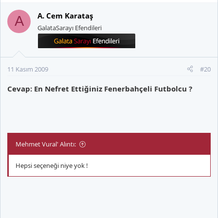
A. Cem Karataş
A
GalataSarayı Efendileri
11 Kasım 2009
#20
Cevap: En Nefret Ettiğiniz Fenerbahçeli Futbolcu ?
Mehmet Vural' Alıntı:
Hepsi seçeneği niye yok !