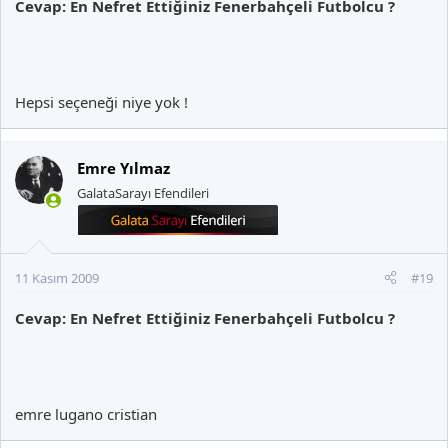
Cevap: En Nefret Ettiğiniz Fenerbahçeli Futbolcu ?
Hepsi seçeneği niye yok !
Emre Yılmaz
GalataSarayı Efendileri
11 Kasım 2009
#19
Cevap: En Nefret Ettiğiniz Fenerbahçeli Futbolcu ?
emre lugano cristian