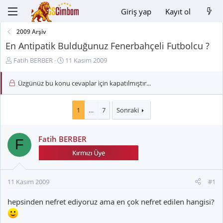
Giriş yap
Kayıt ol
2009 Arşiv
En Antipatik Bulduğunuz Fenerbahçeli Futbolcu ?
K
B
Fatih BERBER
11 Kasım 2009
o
a
n
ş
Üzgünüz bu konu cevaplar için kapatılmıştır...
u
l
y
a
u
n
1
…
7
Sonraki
B
g
a
ı
Fatih BERBER
ş
ç
F
l
t
a
a
t
r
a
i
11 Kasım 2009
#1
n
h
i
hepsinden nefret ediyoruz ama en çok nefret edilen hangisi?