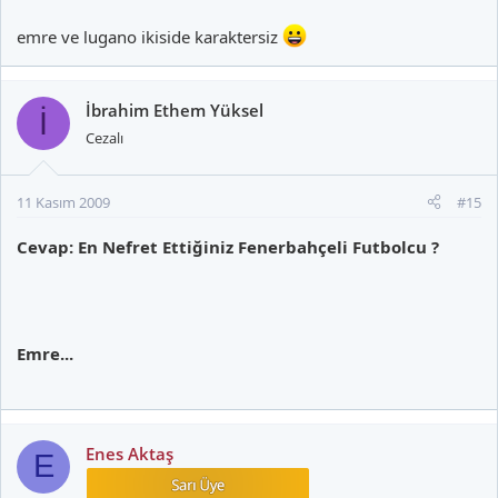
emre ve lugano ikiside karaktersiz
İbrahim Ethem Yüksel
İ
Cezalı
11 Kasım 2009
#15
Cevap: En Nefret Ettiğiniz Fenerbahçeli Futbolcu ?
Emre...
Enes Aktaş
E