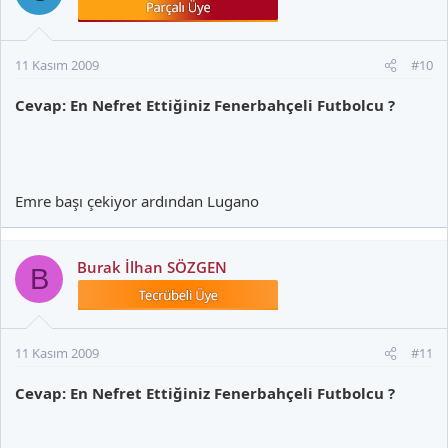
11 Kasım 2009
#10
Cevap: En Nefret Ettiğiniz Fenerbahçeli Futbolcu ?
Emre başı çekiyor ardından Lugano
Burak İlhan SÖZGEN
B
11 Kasım 2009
#11
Cevap: En Nefret Ettiğiniz Fenerbahçeli Futbolcu ?