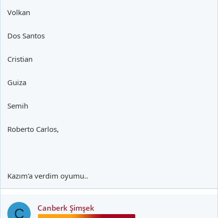
Volkan
Dos Santos
Cristian
Guiza
Semih
Roberto Carlos,
Kazım'a verdim oyumu..
Canberk Şimşek
C