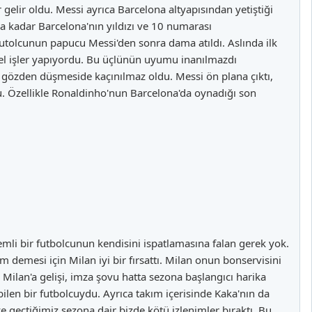
 gelir oldu. Messi ayrıca Barcelona altyapısından yetiştiği
na kadar Barcelona'nın yıldızı ve 10 numarası
futolcunun papucu Messi'den sonra dama atıldı. Aslında ilk
el işler yapıyordu. Bu üçlünün uyumu inanılmazdı
n gözden düşmeside kaçınılmaz oldu. Messi ön plana çıktı,
u. Özellikle Ronaldinho'nun Barcelona'da oynadığı son
nemli bir futbolcunun kendisini ispatlamasına falan gerek yok.
demesi için Milan iyi bir fırsattı. Milan onun bonservisini
 Milan'a gelişi, imza şovu hatta sezona başlangıcı harika
len bir futbolcuydu. Ayrıca takım içerisinde Kaka'nın da
e geçtiğimiz sezona dair bizde kötü izlenimler bıraktı. Bu