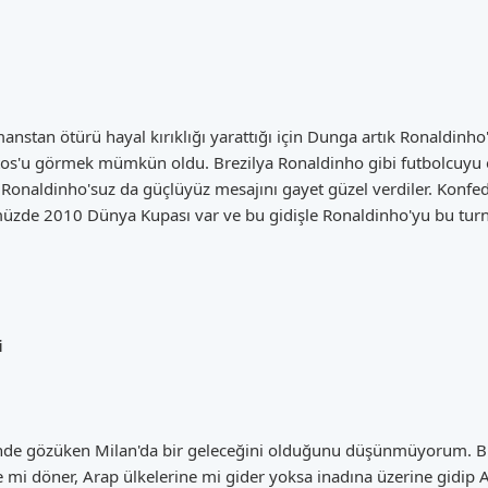
anstan ötürü hayal kırıklığı yarattığı için Dunga artık Ronaldinh
os'u görmek mümkün oldu. Brezilya Ronaldinho gibi futbolcuyu
 Ronaldinho'suz da güçlüyüz mesajını gayet güzel verdiler. Kon
müzde 2010 Dünya Kupası var ve bu gidişle Ronaldinho'yu bu tur
i
nde gözüken Milan'da bir geleceğini olduğunu düşünmüyorum. B
ne mi döner, Arap ülkelerine mi gider yoksa inadına üzerine gidip