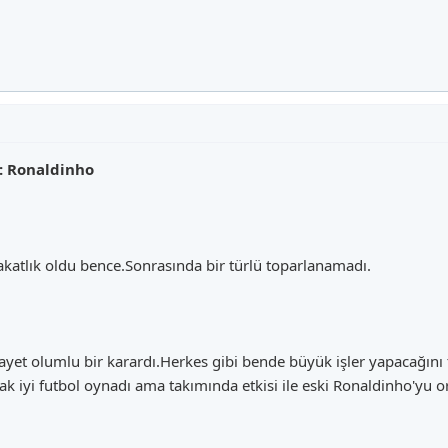
ı: Ronaldinho
 sakatlık oldu bence.Sonrasında bir türlü toparlanamadı.
 gayet olumlu bir karardı.Herkes gibi bende büyük işler yapaca
arak iyi futbol oynadı ama takımında etkisi ile eski Ronaldinho'yu 