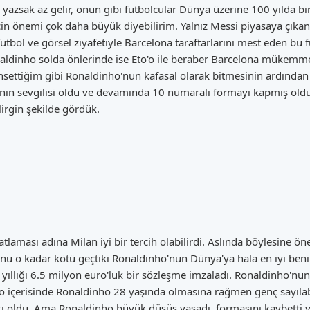
 yazsak az gelir, onun gibi futbolcular Dünya üzerine 100 yılda bir
 için önemi çok daha büyük diyebilirim. Yalnız Messi piyasaya çıka
tbol ve görsel ziyafetiyle Barcelona taraftarlarını mest eden bu 
ldinho solda önlerinde ise Eto'o ile beraber Barcelona mükemm
ahsettiğim gibi Ronaldinho'nun kafasal olarak bitmesinin ardında
'nın sevgilisi oldu ve devamında 10 numaralı formayı kapmış old
irgin şekilde gördük.
atlaması adına Milan iyi bir tercih olabilirdi. Aslında böylesine ö
 o kadar kötü geçtiki Ronaldinho'nun Dünya'ya hala en iyi benim 
 yıllığı 6.5 milyon euro'luk bir sözleşme imzaladı. Ronaldinho'nun
o içerisinde Ronaldinho 28 yaşında olmasına rağmen genç sayılabi
rtı oldu. Ama Ronaldinho büyük düşüş yaşadı, formasını kaybetti v