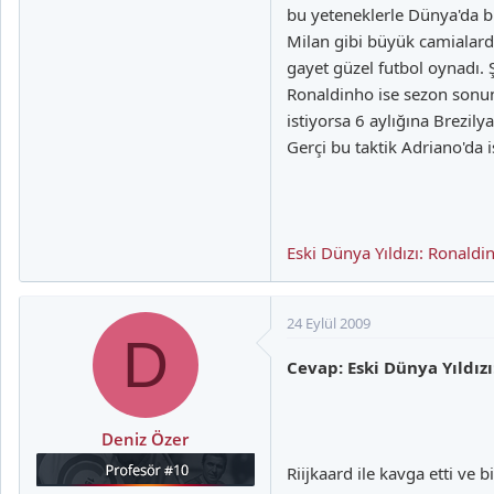
bu yeteneklerle Dünya'da b
Milan gibi büyük camialard
gayet güzel futbol oynadı. 
Ronaldinho ise sezon sonun
istiyorsa 6 aylığına Brezil
Gerçi bu taktik Adriano'da 
Eski Dünya Yıldızı: Ronaldi
24 Eylül 2009
D
Cevap: Eski Dünya Yıldız
Deniz Özer
Riijkaard ile kavga etti ve bit