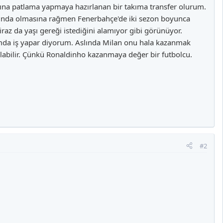
ına patlama yapmaya hazırlanan bir takıma transfer olurum.
aşında olmasına rağmen Fenerbahçe'de iki sezon boyunca
raz da yaşı gereği istediğini alamıyor gibi görünüyor.
mda iş yapar diyorum. Aslında Milan onu hala kazanmak
i olabilir. Çünkü Ronaldinho kazanmaya değer bir futbolcu.
#2