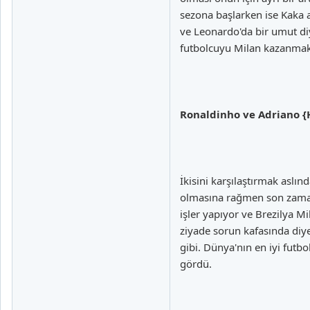
sezona başlarken ise Kaka a
ve Leonardo'da bir umut di
futbolcuyu Milan kazanmak 
Ronaldinho ve Adriano {
İkisini karşılaştırmak aslın
olmasına rağmen son zamanl
işler yapıyor ve Brezilya 
ziyade sorun kafasında diy
gibi. Dünya'nın en iyi fut
gördü.