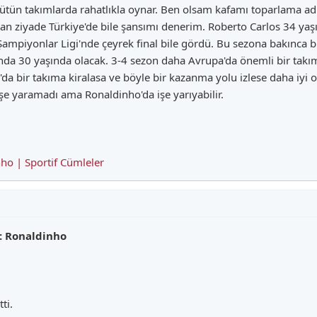
ütün takımlarda rahatlıkla oynar. Ben olsam kafamı toparlama ad
an ziyade Türkiye'de bile şansımı denerim. Roberto Carlos 34 y
Şampiyonlar Ligi'nde çeyrek final bile gördü. Bu sezona bakınca bi
da 30 yaşında olacak. 3-4 sezon daha Avrupa'da önemli bir takı
ya'da bir takıma kiralasa ve böyle bir kazanma yolu izlese daha iy
işe yaramadı ama Ronaldinho'da işe yarıyabilir.
nho | Sportif Cümleler
ı: Ronaldinho
ti.