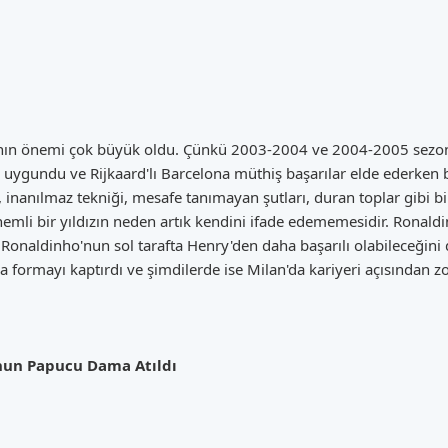
nın önemi çok büyük oldu. Çünkü 2003-2004 ve 2004-2005 sezonlar
k uygundu ve Rijkaard'lı Barcelona müthiş başarılar elde ederken 
inanılmaz tekniği, mesafe tanımayan şutları, duran toplar gibi birç
emli bir yıldızın neden artık kendini ifade edememesidir. Ronald
ir Ronaldinho'nun sol tarafta Henry'den daha başarılı olabileceğ
formayı kaptırdı ve şimdilerde ise Milan'da kariyeri açısından zor 
nun Papucu Dama Atıldı