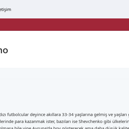
letişim
ho
ı futbolcular deyince akıllara 33-34 yaşlarına gelmiş ve yaşları 
lerinde para kazanmak ister, bazıları ise Shevchenko gibi ülkelerin
masa bile yine Avrupa'da boy gösterecek ama daha düşük kalitede