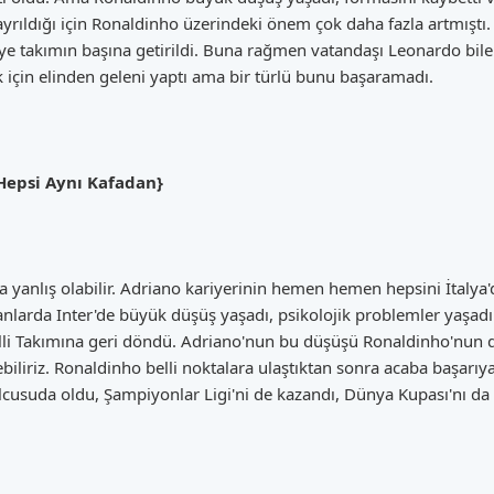
yrıldığı için Ronaldinho üzerindeki önem çok daha fazla artmıştı
ye takımın başına getirildi. Buna rağmen vatandaşı Leonardo bile
için elinden geleni yaptı ama bir türlü bunu başaramadı.
Hepsi Aynı Kafadan}
da yanlış olabilir. Adriano kariyerinin hemen hemen hepsini İtalya
arda Inter'de büyük düşüş yaşadı, psikolojik problemler yaşadı v
Milli Takımına geri döndü. Adriano'nun bu düşüşü Ronaldinho'nun
ebiliriz. Ronaldinho belli noktalara ulaştıktan sonra acaba başar
bolcusuda oldu, Şampiyonlar Ligi'ni de kazandı, Dünya Kupası'nı 