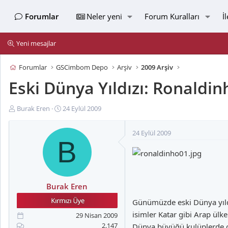
Forumlar
Neler yeni
Forum Kuralları
İ
Yeni mesajlar
Forumlar
GSCimbom Depo
Arşiv
2009 Arşiv
Eski Dünya Yıldızı: Ronaldin
K
B
Burak Eren
24 Eylül 2009
o
a
n
ş
24 Eylül 2009
u
l
B
y
a
u
n
B
g
a
ı
Burak Eren
ş
ç
l
t
Günümüzde eski Dünya yıldız
a
a
isimler Katar gibi Arap ülke
29 Nisan 2009
t
r
2.147
Dünya büyüğü kulüplerde ol