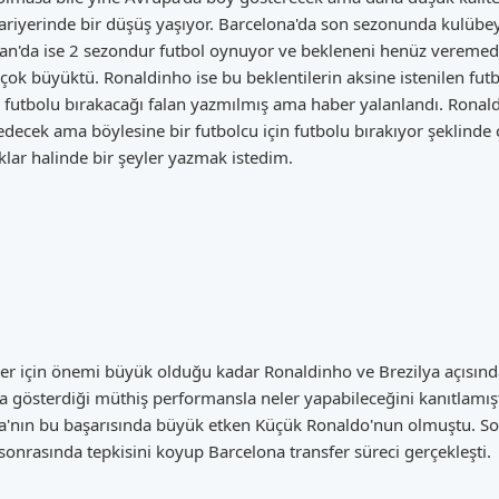
 kariyerinde bir düşüş yaşıyor. Barcelona'da son sezonunda kulübe
ilan'da ise 2 sezondur futbol oynuyor ve bekleneni henüz veremedi
 çok büyüktü. Ronaldinho ise bu beklentilerin aksine istenilen f
futbolu bırakacağı falan yazmılmış ama haber yalanlandı. Ronald
decek ama böylesine bir futbolcu için futbolu bırakıyor şeklind
klar halinde bir şeyler yazmak istedim.
er için önemi büyük olduğu kadar Ronaldinho ve Brezilya açısınd
gösterdiği müthiş performansla neler yapabileceğini kanıtlamış
ya'nın bu başarısında büyük etken Küçük Ronaldo'nun olmuştu. Son
onrasında tepkisini koyup Barcelona transfer süreci gerçekleşti.