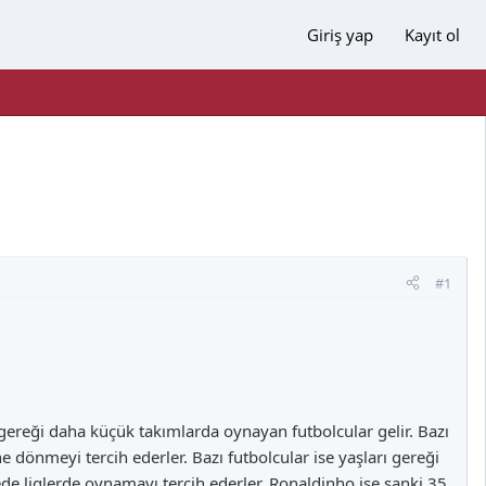
Giriş yap
Kayıt ol
#1
gereği daha küçük takımlarda oynayan futbolcular gelir. Bazı
e dönmeyi tercih ederler. Bazı futbolcular ise yaşları gereği
 liglerde oynamayı tercih ederler. Ronaldinho ise sanki 35