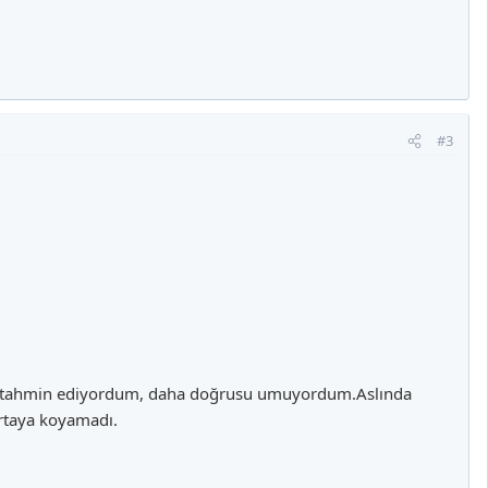
#3
ğını tahmin ediyordum, daha doğrusu umuyordum.Aslında
ortaya koyamadı.