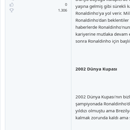
a
i
0
yaşına gelmiş gibi sürekli
n
h
1.306
Ronaldinho'ya yol verir. M
i
Ronaldinho'dan beklentiler
haberlerde Ronaldinho'nun 
kariyerine mutlaka devam e
sonra Ronaldinho için başlı
2002 Dünya Kupası
2002 Dünya Kupası'nın bizl
şampiyonada Ronaldinho'da 
yıldızı olmuştu ama Brezil
kalmak zorunda kaldı ama s